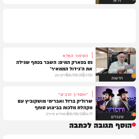
וידאו
הסיפור המלא
נס בפארק המים: השבר בכתף שגילה
את ה'גידול הממאיר'
21:00
06/08/26
חיים גפן
חדשות
"וחסדיך הרבים"
שרוליק ברזל ואברימי מושקוביץ עם
מקהלת מלכות בביצוע סוחף
14:17
06/08/26
המחדש מיוזיק
סינגלים
הוסף תגובה לכתבה
שם