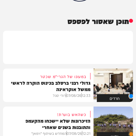
תוכן שאסור לפספס
במעונו של הגרי"מ שכטר
גדולי רבני ברסלב בכינוס הוקרה לראשי
ממשל אוקראינה
12:33
07/08/26
דודי סגל
חרדים
כשהאש בוערת!
הזיכרונות שלא יישכחו מהקעמפ
והתובנות בשנים שאחרי
12:21
07/08/26
המחדש בשיתוף "וימאן"