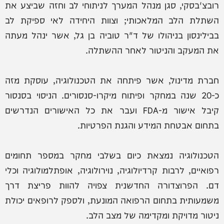
רובצ'בסקי, סגן מנהל המערך לניתוחי לב וחזה שביצע את
השתלת הלב המלאכותי; וצוות היחידה לאי ספיקת לב
בבילינסון בניהולו של ד"ר טוביה בן גל, אשר ינהל מעתה
את המעקב והניטור לאחר ההשתלה.
חברת מדינול, אשר פיתחה את הטכנולוגיה, עוסקת מזה
כ-20 שנה במחקר ופיתוח מיקרו-סנסורים. הניסוי בסנסור
קיבל אישור מ-FDA ועבר את כל האישורים הנדרשים
בתחום אבטחת המידע והגנת הפרטיות.
הטכנולוגיה נמצאת כיום בשלבי מחקר במספר תחומים
רפואיים, לרבות קרדיולוגיה, נוירולוגיה, אופתלמולוגיה וכלי
דם. הפרוצדורה החדשנית צפויה להוות פריצת דרך
משמעותית בתחום הרפואה המונעת, ולספק לרופאים יכולת
ניטור מדויקת ומקדימה של מצב הלב.