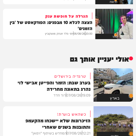
חדשות
הגרלה על חופשת ענק
הצצה לכלא 10 מבפנים: הפודקאסט של 'בין
הזמנים'
יוסי פלד ויצחק מושקוביץ
06/08/26
20:00
VOD
אולי יעניין אותך גם
טרגדיה בירושלים
בערב שבת: הזמר והפייטן אבישי לוי
נהרג בתאונה מחרידה
19:09
07/08/26
דוד חדד
בארץ
כשהאש בוערת!
הזיכרונות שלא יישכחו מהקעמפ
והתובנות בשנים שאחרי
12:21
07/08/26
המחדש בשיתוף "וימאן"
וידאו