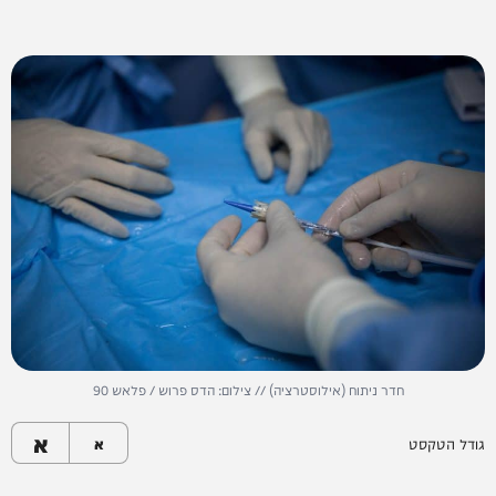
חדר ניתוח (אילוסטרציה) // צילום: הדס פרוש / פלאש 90
א
גודל הטקסט
א