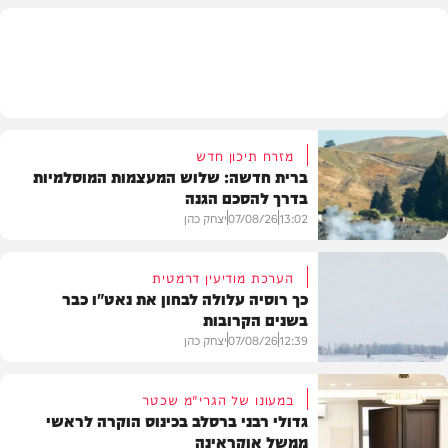
מזג האוויר
מזרח תיכון חדש
ברית חדשה: שלוש המעצמות המוסלמיות
בדרך להסכם הגנה
13:02
07/08/26
יצחק כהן
הערכת מודיעין דרמטית
כך רוסיה עלולה לבחון את נאט"ו כבר
בשנים הקרובות
בעולם
12:39
07/08/26
יצחק כהן
במעונו של הגרי"מ שכטר
גדולי רבני ברסלב בכינוס הוקרה לראשי
ממשל אוקראינה
בעולם