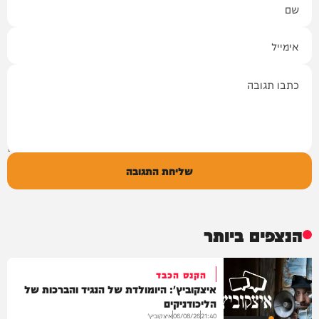
אימייל
תגובה
שליחת התגובה
הנצפים ביותר
הקנס הכבד
איצקוביץ': היומולדת של הנגיד והברכות של
הליכודניקים
איצקוביץ'
06/08/26
21:40