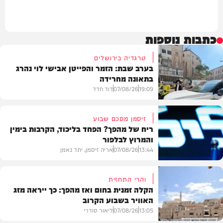
כתבות נוספות
טרגדיה בירושלים
בערב שבת: הזמר והפייטן אבישי לוי נהרג
בתאונה מחרידה
19:09
07/08/26
דוד חדד
זיסמן מסכם שבוע
ריח של מהפך? הפחד בליכוד, הקרבות בימין
והמרוץ לבלפור
בארץ
13:44
07/08/26
אריה זיסמן, יתד נאמן
והרי התחזית
הקלה זמנית בחום ואז מהפך: כך ייראה מזג
האוויר בשבוע הקרוב
פוליטי
13:05
07/08/26
ליאור סודרי