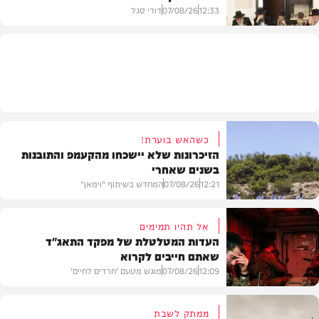
12:33
07/08/26
דודי סגל
חרדים
כשהאש בוערת!
הזיכרונות שלא יישכחו מהקעמפ והתובנות
בשנים שאחרי
12:21
07/08/26
המחדש בשיתוף "וימאן"
אל תהיו תמימים
העדות המטלטלת של מפקד התאג"ד
שאתם חייבים לקרוא
וידאו
12:09
07/08/26
מוגש מטעם 'חרדים לחיים'
ממתק לשבת