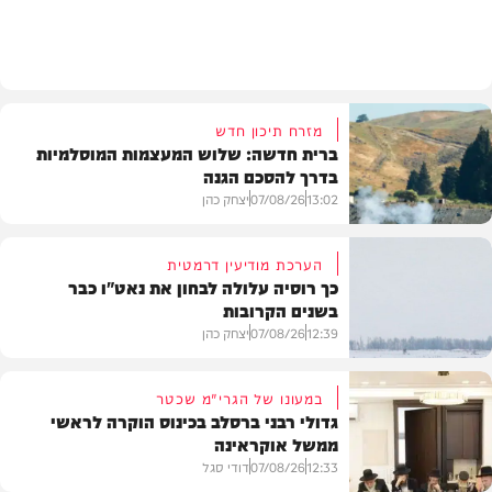
מזג האוויר
מזרח תיכון חדש
ברית חדשה: שלוש המעצמות המוסלמיות
בדרך להסכם הגנה
13:02
07/08/26
יצחק כהן
הערכת מודיעין דרמטית
כך רוסיה עלולה לבחון את נאט"ו כבר
בשנים הקרובות
בעולם
12:39
07/08/26
יצחק כהן
במעונו של הגרי"מ שכטר
גדולי רבני ברסלב בכינוס הוקרה לראשי
ממשל אוקראינה
בעולם
12:33
07/08/26
דודי סגל