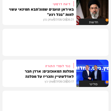
דיווח דרמטי
באיראן טוענים שמוג'תבא חמינאי עשוי
למות "בכל רגע"
08:31
07/08/26
יצחק כהן
חדשות
נגד לומדי התורה
מפלגת המאוכזבים: ארדן חבר
לאדלשטיין והכריז על מפלגה
00:17
07/08/26
שוקי כץ
פוליטי