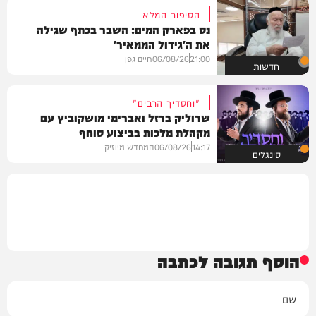
הסיפור המלא
נס בפארק המים: השבר בכתף שגילה
את ה'גידול הממאיר'
21:00
06/08/26
חיים גפן
חדשות
"וחסדיך הרבים"
שרוליק ברזל ואברימי מושקוביץ עם
מקהלת מלכות בביצוע סוחף
14:17
06/08/26
המחדש מיוזיק
סינגלים
הוסף תגובה לכתבה
שם