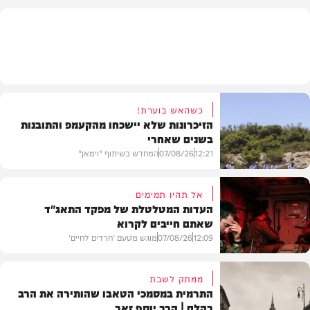
חרדים
כשהאש בוערת!
הזיכרונות שלא יישכחו מהקעמפ והתובנות
בשנים שאחרי
12:21
07/08/26
המחדש בשיתוף "וימאן"
אל תהיו תמימים
העדות המטלטלת של מפקד התאג"ד
שאתם חייבים לקרוא
וידאו
12:09
07/08/26
מוגש מטעם 'חרדים לחיים'
ממתק לשבת
התרמית במסמכי הטאבו שהותירה את הרב
בהלם | הרב יוסף זאב
דעות