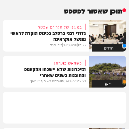
תוכן שאסור לפספס
במעונו של הגרי"מ שכטר
גדולי רבני ברסלב בכינוס הוקרה לראשי
ממשל אוקראינה
12:33
07/08/26
דודי סגל
חרדים
כשהאש בוערת!
הזיכרונות שלא יישכחו מהקעמפ
והתובנות בשנים שאחרי
12:21
07/08/26
המחדש בשיתוף "וימאן"
וידאו