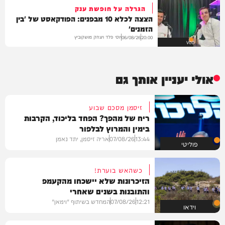
הגרלה על חופשת ענק
הצצה לכלא 10 מבפנים: הפודקאסט של 'בין
הזמנים'
יוסי פלד ויצחק מושקוביץ
06/08/26
20:00
VOD
אולי יעניין אותך גם
זיסמן מסכם שבוע
ריח של מהפך? הפחד בליכוד, הקרבות
בימין והמרוץ לבלפור
13:44
07/08/26
אריה זיסמן, יתד נאמן
פוליטי
כשהאש בוערת!
הזיכרונות שלא יישכחו מהקעמפ
והתובנות בשנים שאחרי
12:21
07/08/26
המחדש בשיתוף "וימאן"
וידאו