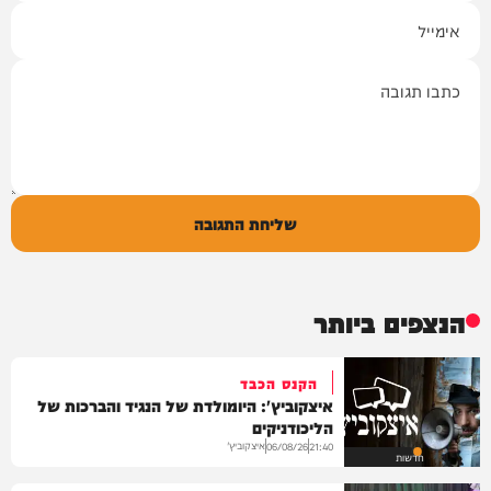
אימייל
תגובה
שליחת התגובה
הנצפים ביותר
הקנס הכבד
איצקוביץ': היומולדת של הנגיד והברכות של
הליכודניקים
איצקוביץ'
06/08/26
21:40
חדשות