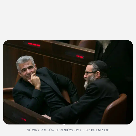
חברי הכנסת לפיד וגפני. צילום: מרים אלסטר/פלאש 90