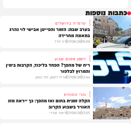
כתבות נוספות
טרגדיה בירושלים
בערב שבת: הזמר והפייטן אבישי לוי נהרג
בתאונה מחרידה
19:09
07/08/26
דוד חדד
זיסמן מסכם שבוע
ריח של מהפך? הפחד בליכוד, הקרבות בימין
והמרוץ לבלפור
בארץ
13:44
07/08/26
אריה זיסמן, יתד נאמן
והרי התחזית
הקלה זמנית בחום ואז מהפך: כך ייראה מזג
האוויר בשבוע הקרוב
פוליטי
13:05
07/08/26
ליאור סודרי