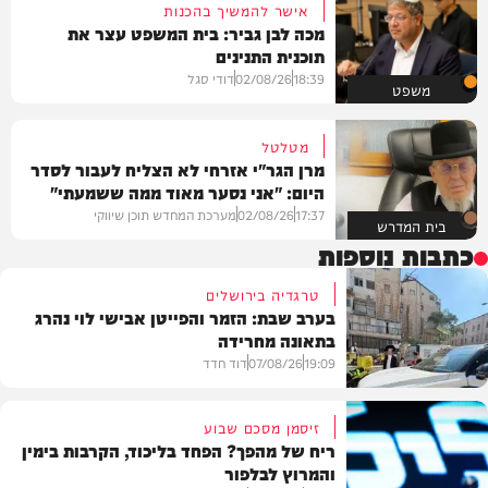
אישר להמשיך בהכנות
מכה לבן גביר: בית המשפט עצר את
תוכנית התנינים
18:39
02/08/26
דודי סגל
משפט
מטלטל
מרן הגר"י אזרחי לא הצליח לעבור לסדר
היום: "אני נסער מאוד ממה ששמעתי"
17:37
02/08/26
מערכת המחדש תוכן שיווקי
בית המדרש
כתבות נוספות
טרגדיה בירושלים
בערב שבת: הזמר והפייטן אבישי לוי נהרג
בתאונה מחרידה
19:09
07/08/26
דוד חדד
זיסמן מסכם שבוע
ריח של מהפך? הפחד בליכוד, הקרבות בימין
והמרוץ לבלפור
בארץ