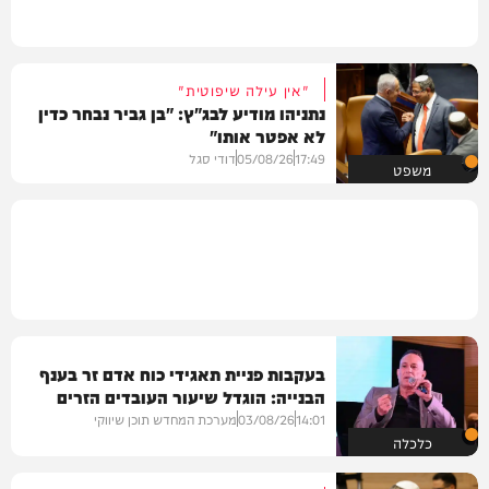
"אין עילה שיפוטית"
נתניהו מודיע לבג"ץ: "בן גביר נבחר כדין
לא אפטר אותו"
17:49
05/08/26
דודי סגל
משפט
בעקבות פניית תאגידי כוח אדם זר בענף
הבנייה: הוגדל שיעור העובדים הזרים
במשק
14:01
03/08/26
מערכת המחדש תוכן שיווקי
כלכלה