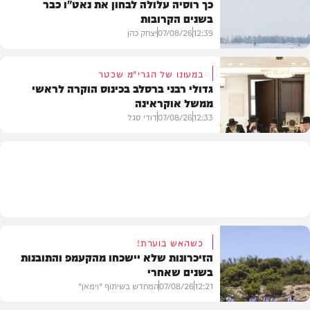
כך רוסיה עלולה לבחון את נאט"ו כבר
בשנים הקרובות
בעולם
12:39
07/08/26
יצחק כהן
במעונו של הגרי"מ שכטר
גדולי רבני ברסלב בכינוס הוקרה לראשי
ממשל אוקראינה
בעולם
12:33
07/08/26
דודי סגל
חרדים
כשהאש בוערת!
הזיכרונות שלא יישכחו מהקעמפ והתובנות
בשנים שאחרי
12:21
07/08/26
המחדש בשיתוף "וימאן"