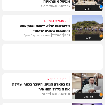
ממשל אוקראינה
12:33
07/08/26
דודי סגל
חרדים
כשהאש בוערת!
הזיכרונות שלא יישכחו מהקעמפ
והתובנות בשנים שאחרי
12:21
07/08/26
המחדש בשיתוף "וימאן"
וידאו
הסיפור המלא
נס בפארק המים: השבר בכתף שגילה
את ה'גידול הממאיר'
21:00
06/08/26
חיים גפן
חדשות