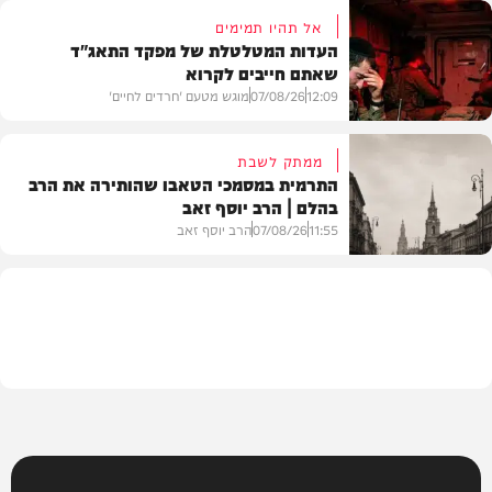
אל תהיו תמימים
העדות המטלטלת של מפקד התאג"ד
שאתם חייבים לקרוא
וידאו
12:09
07/08/26
מוגש מטעם 'חרדים לחיים'
ממתק לשבת
התרמית במסמכי הטאבו שהותירה את הרב
בהלם | הרב יוסף זאב
דעות
11:55
07/08/26
הרב יוסף זאב
בית המדרש