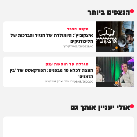
הנצפים ביותר
הקנס הכבד
איצקוביץ': היומולדת של הנגיד והברכות של
הליכודניקים
איצקוביץ'
06/08/26
21:40
חדשות
הגרלה על חופשת ענק
הצצה לכלא 10 מבפנים: הפודקאסט של 'בין
הזמנים'
יוסי פלד ויצחק מושקוביץ
06/08/26
20:00
VOD
אולי יעניין אותך גם