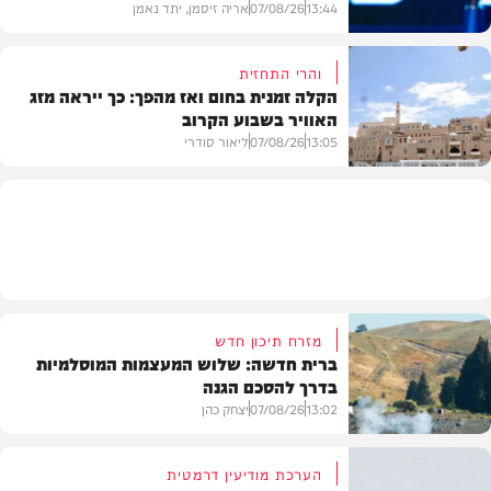
13:44
07/08/26
אריה זיסמן, יתד נאמן
והרי התחזית
הקלה זמנית בחום ואז מהפך: כך ייראה מזג
האוויר בשבוע הקרוב
פוליטי
13:05
07/08/26
ליאור סודרי
מזג האוויר
מזרח תיכון חדש
ברית חדשה: שלוש המעצמות המוסלמיות
בדרך להסכם הגנה
13:02
07/08/26
יצחק כהן
הערכת מודיעין דרמטית