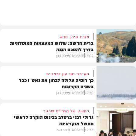
מזג האוויר
מזרח תיכון חדש
ברית חדשה: שלוש המעצמות המוסלמיות
בדרך להסכם הגנה
13:02
07/08/26
יצחק כהן
הערכת מודיעין דרמטית
כך רוסיה עלולה לבחון את נאט"ו כבר
בשנים הקרובות
בעולם
12:39
07/08/26
יצחק כהן
במעונו של הגרי"מ שכטר
גדולי רבני ברסלב בכינוס הוקרה לראשי
ממשל אוקראינה
בעולם
12:33
07/08/26
דודי סגל