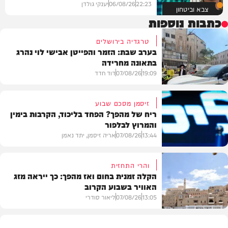
22:23
06/08/26
יענקי גולדן
צבא וביטחון
כתבות נוספות
טרגדיה בירושלים
בערב שבת: הזמר והפייטן אבישי לוי נהרג
בתאונה מחרידה
19:09
07/08/26
דוד חדד
זיסמן מסכם שבוע
ריח של מהפך? הפחד בליכוד, הקרבות בימין
והמרוץ לבלפור
בארץ
13:44
07/08/26
אריה זיסמן, יתד נאמן
והרי התחזית
הקלה זמנית בחום ואז מהפך: כך ייראה מזג
האוויר בשבוע הקרוב
פוליטי
13:05
07/08/26
ליאור סודרי