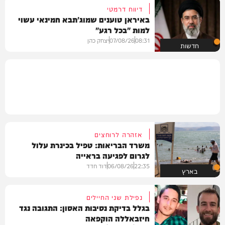
דיווח דרמטי
באיראן טוענים שמוג'תבא חמינאי עשוי
למות "בכל רגע"
08:31
07/08/26
יצחק כהן
חדשות
אזהרה לרוחצים
משרד הבריאות: טפיל בכינרת עלול
לגרום לפגיעה בראייה
22:35
06/08/26
דוד חדד
בארץ
נפילת שני החיילים
בגלל בדיקת נסיבות האסון: התגובה נגד
חיזבאללה הוקפאה