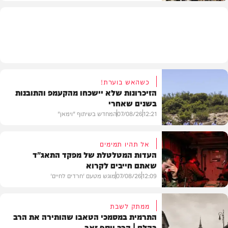
חרדים
כשהאש בוערת!
הזיכרונות שלא יישכחו מהקעמפ והתובנות
בשנים שאחרי
12:21
07/08/26
המחדש בשיתוף "וימאן"
אל תהיו תמימים
העדות המטלטלת של מפקד התאג"ד
שאתם חייבים לקרוא
וידאו
12:09
07/08/26
מוגש מטעם 'חרדים לחיים'
ממתק לשבת
התרמית במסמכי הטאבו שהותירה את הרב
בהלם | הרב יוסף זאב
דעות