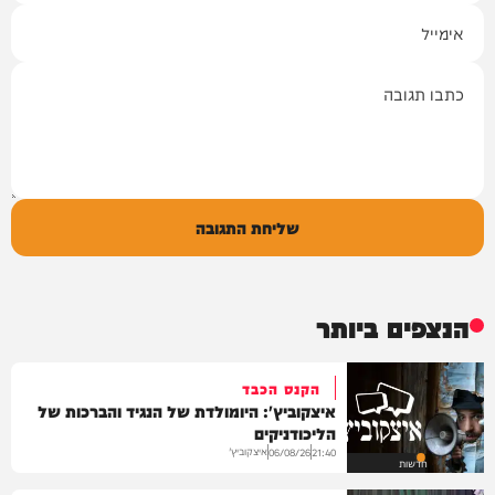
אימייל
תגובה
שליחת התגובה
הנצפים ביותר
הקנס הכבד
איצקוביץ': היומולדת של הנגיד והברכות של
הליכודניקים
איצקוביץ'
06/08/26
21:40
חדשות