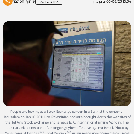
שיתוף הכתבה
10:34
05/08/25
יצחק כהן
אין תגובות
People are looking at a Stock Exchange screen in a Bank at the center of
Jerusalem on Jan 16 2011 Pro-Palestinian hackers brought down the websites of
the Tel Aviv Stock Exchange and Israel's El Al international airline Monday. The
latest attack seems part of an ongoing cyber offensive against Israel. Photo by
Yossi Zamir/Flash 90 *** Local Caption *** îú÷ôú ñééáø îñëé áåøñä îñê áð÷ ìàåîé