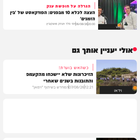
הגרלה על חופשת ענק
הצצה לכלא 10 מבפנים: הפודקאסט של 'בין
הזמנים'
יוסי פלד ויצחק מושקוביץ
06/08/26
20:00
VOD
אולי יעניין אותך גם
כשהאש בוערת!
הזיכרונות שלא יישכחו מהקעמפ
והתובנות בשנים שאחרי
12:21
07/08/26
המחדש בשיתוף "וימאן"
וידאו