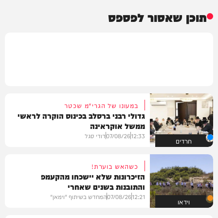
תוכן שאסור לפספס
במעונו של הגרי"מ שכטר
גדולי רבני ברסלב בכינוס הוקרה לראשי
ממשל אוקראינה
12:33
07/08/26
דודי סגל
חרדים
כשהאש בוערת!
הזיכרונות שלא יישכחו מהקעמפ
והתובנות בשנים שאחרי
12:21
07/08/26
המחדש בשיתוף "וימאן"
וידאו