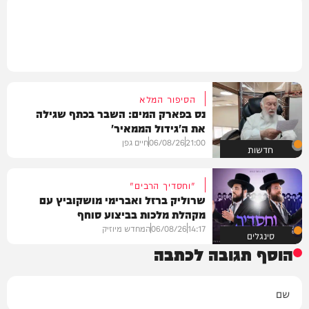
הסיפור המלא
נס בפארק המים: השבר בכתף שגילה
את ה'גידול הממאיר'
21:00
06/08/26
חיים גפן
חדשות
"וחסדיך הרבים"
שרוליק ברזל ואברימי מושקוביץ עם
מקהלת מלכות בביצוע סוחף
14:17
06/08/26
המחדש מיוזיק
סינגלים
הוסף תגובה לכתבה
שם