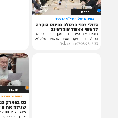
תוכן שאסור לפספס
חרדים
במעונו של הגרי"מ שכטר
גדולי רבני ברסלב בכינוס הוקרה
לראשי ממשל אוקראינה
במעונו של פאר הדור וזקן חסידי ברסלב
הגה"צ רבי יעקב מאיר שכטער שליט"א,
ובהשתתפות...
12:33
07/08/26
דודי סגל
0