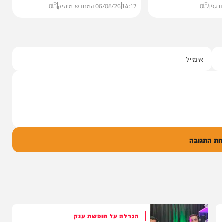
סינגלים
"וחסדיך הרבים"
שבר בכתף
שרוליק ברזל ואברימי מושקוביץ
ממאיר'
עם מקהלת מלכות בביצוע סוחף
הבוקר בקו 'שיח
יונה גרף מגיש: זמר החתונות שרוליק ברזל עם
מו, ומעורר...
סינגל בכורה בדואט מיוחד לצד אברימי...
14:17
06/08/26
המחדש מיוזיק
0
ל