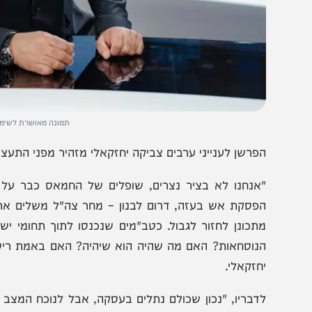
תמונה מאושרת לשימוש. קרדיט צל
פרשן לענייני ערבים צביקה יחזקאלי מזהיר מפני התעצמות מ
אנחנו לא בציר נצרים, שופלים של החמאס כבר על הגדר בר
פסקת אש בעזה, דרום לבנון – מחר צה"ל משלים את הנסיג
תכונן לחזור לגבול. כטב"מים שנכנסו לתוך תחומי ישראל 
נוסחאות? האם מה שהיה הוא שיהיה? האם באמת ריסקנו את