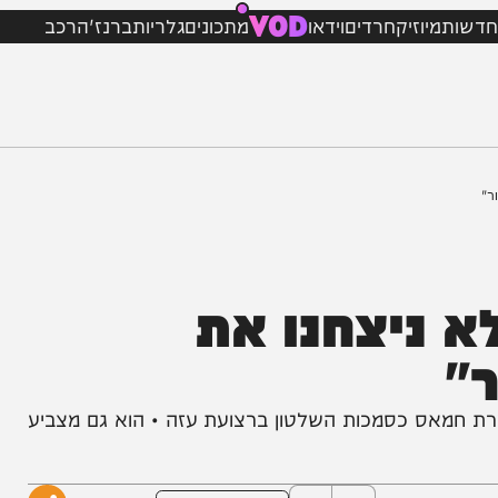
VOD
מיוזיק
חרדים
וידאו
מתכונים
גלריות
ברנז'ה
רכב
ניצחנו את
מאס כסמכות השלטון ברצועת עזה • הוא גם מצביע