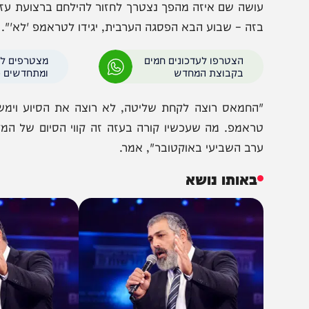
חזקאלי.
דבריו, "נכון שכולם נתלים בעסקה, אבל לנוכח המצב שנשא
ושה שם איזה מהפך נצטרך לחזור להילחם ברצועת עזה. העזת
זה – שבוע הבא הפסגה הערבית, יגידו לטראמפ 'לא'".
הצטרפו לעדכונים חמים
מצטרפים לערוץ
בקבוצת המחדש
ומתחדשים כל הזמן
החמאס רוצה לקחת שליטה, לא רוצה את הסיוע וימשוך את
ראמפ. מה שעכשיו קורה בעזה זה קווי הסיום של המלחמה. 
רב השביעי באוקטובר", אמר.
באותו נושא