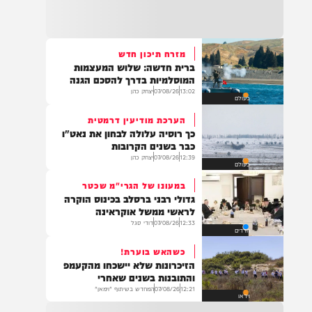
22:32
בהמשך להחייאה שבוצעה בבני ברק: הציבור
מתבקש להתפלל עבור הפעוט צבי בן שיינא
לרפואה שלמה
מזרח תיכון חדש
ברית חדשה: שלוש המעצמות
21:32
המוסלמיות בדרך להסכם הגנה
בין הזמנים: שלושה בחורי ישיבות חולצו
13:02
07/08/26
יצחק כהן
בעולם
מהכינרת לאחר שנסחפו לעומק האגם, בחוף
בלתי מוכרז כשהם על גבי אביזר ציפה.
הערכת מודיעין דרמטית
כך רוסיה עלולה לבחון את נאט"ו
כבר בשנים הקרובות
12:39
07/08/26
יצחק כהן
בעולם
21:31
בני ברק: חובשים ופראמדיקים של ארגון הצלה
במעונו של הגרי"מ שכטר
מבצעים פעולות החייאה על תינוק כבן שנה וחצי
גדולי רבני ברסלב בכינוס הוקרה
לאחר שנחנק משקית.
לראשי ממשל אוקראינה
12:33
07/08/26
דודי סגל
חרדים
כשהאש בוערת!
19:03