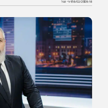
09:1
18/02/25
דודי סגל