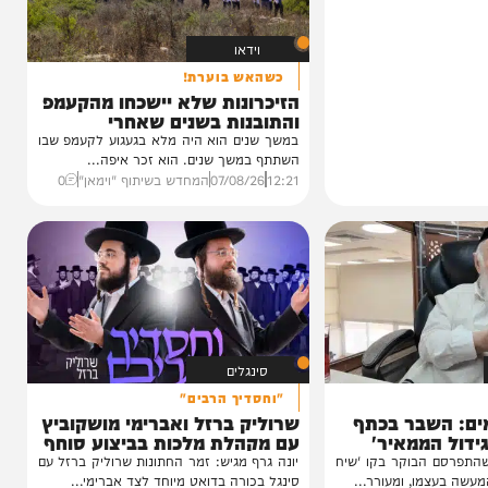
וידאו
כשהאש בוערת!
הזיכרונות שלא יישכחו מהקעמפ
והתובנות בשנים שאחרי
במשך שנים הוא היה מלא בגעגוע לקעמפ שבו
השתתף במשך שנים. הוא זכר איפה...
12:21
07/08/26
המחדש בשיתוף "וימאן"
0