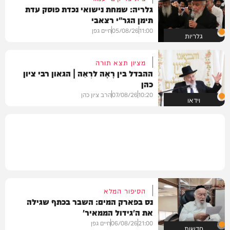
גלריה: שמחת נישואי נכדת פוסק עדת
תימן הגר"י רצאבי
11:00
05/08/26
חיים גפן
גלריות
מציון תצא תורה
ההבדל בין רָאָה לרְאֵה | הגאון רבי ציון
כהן
10:20
07/08/26
הרב ציון כהן
וידאו
הסיפור המלא
נס בפארק המים: השבר בכתף שגילה
את ה'גידול הממאיר'
21:00
06/08/26
חיים גפן
חדשות