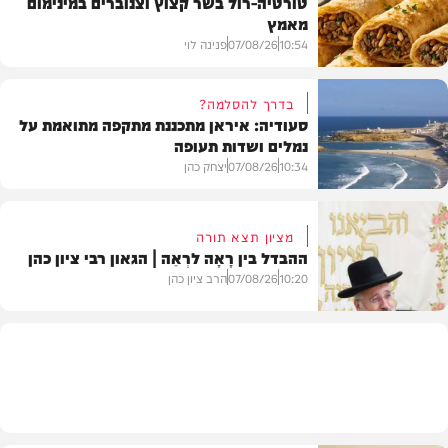
טורטיה-רול בשר קצוץ וצנוברים במינימום
מאמץ
10:54
07/08/26
פנינה לוי
בדרך להסלמה?
סעודיה: איראן מתכננת מתקפה מתואמת על
נמלים ושדות תעופה
מתכונים
10:34
07/08/26
יצחק כהן
מציון תצא תורה
ההבדל בין רָאָה לרְאֵה | הגאון רבי ציון כהן
בעולם
10:20
07/08/26
הרב ציון כהן
וידאו