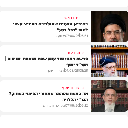
דיווח דרמטי
באיראן טוענים שמוג'תבא חמינאי עשוי
למות "בכל רגע"
08:31
07/08/26
יצחק כהן
יחוה דעת
פרשת ראה: סוד עונג שבת ושמחת יום טוב |
הגר"ד יוסף
חדשות
08:25
07/08/26
רבי דוד יוסף
בן פורת יוסף
מה באמת מסתתר מאחורי הפיתוי המתוק? |
הגר"י הללויה
וידאו
08:12
07/08/26
מערכת המחדש