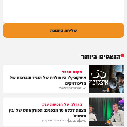
שליחת התגובה
הנצפים ביותר
הקנס הכבד
איצקוביץ': היומולדת של הנגיד והברכות של
הליכודניקים
איצקוביץ'
06/08/26
21:40
חדשות
הגרלה על חופשת ענק
הצצה לכלא 10 מבפנים: הפודקאסט של 'בין
הזמנים'
יוסי פלד ויצחק מושקוביץ
06/08/26
20:00
VOD