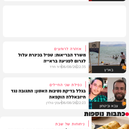
אזהרה לרוחצים
משרד הבריאות: טפיל בכינרת עלול
לגרום לפגיעה בראייה
22:35
06/08/26
דוד חדד
בארץ
נפילת שני החיילים
בגלל בדיקת נסיבות האסון: התגובה נגד
חיזבאללה הוקפאה
22:23
06/08/26
יענקי גולדן
צבא וביטחון
כתבות נוספות
ניחוחות של שבת