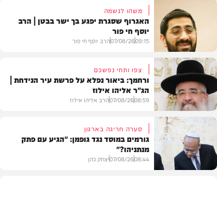
משהו לנשמה
האגרוף שסגרת יפגע בך ישר בבטן | הרב
יוסף חי פור
09:15
07/08/26
הרב יוסף חי פור
צפו ותחי נפשכם
ורחמך: ביאור נפלא על פרשת עיר הנידחת |
הג"ר אליהו אילוז
וידאו
08:59
07/08/26
הרב אליהו אילוז
סערה חריגה בארגון
גורמים במוסד נגד גופמן: "הגיע עם פתק
מנתניהו?"
וידאו
08:44
07/08/26
יצחק כהן
צבא וביטחון