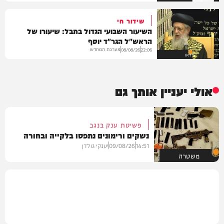
שידור חי
השיעור השבועי הגדול בתבל: שיעורו של
הראש"ל הגר"ד יוסף
מערכת המחדש
08/08/26
22:06
וידאו
אולי יעניין אותך גם
פשיטת ענק בנגב
נשקים ורימונים נתפסו בלקייה ובחורה
14:51
09/08/26
יענקי גולדן
משטרה