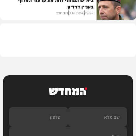
בימ"ש המחוזי דחה את ערעור האלוף
בעניין דרדיק
בארץ
12:22
09/08/26
דוד חדד
חדשות
המחדש