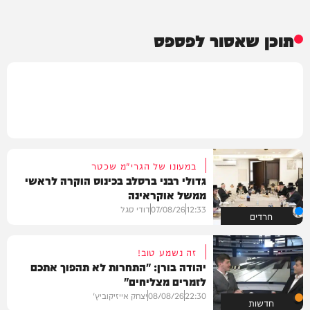
תוכן שאסור לפספס
במעונו של הגרי"מ שכטר
גדולי רבני ברסלב בכינוס הוקרה לראשי
ממשל אוקראינה
12:33
07/08/26
דודי סגל
חרדים
זה נשמע טוב!
יהודה בורן: "התחרות לא תהפוך אתכם
לזמרים מצליחים"
22:30
08/08/26
יצחק אייזיקוביץ'
חדשות