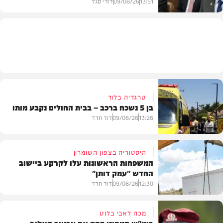
13:51
09/08/26
דודי סגל
חדשות
טרגדיה בלוד
בן 5 נשכח ברכב – בבית החולים נקבע מותו
13:26
09/08/26
דוד חדד
היסטוריה בצפון השומרון
המשפחות הראשונות עלו לקרקע ביישוב
החדש "עמק דותן"
חדשות
12:30
09/08/26
דוד חדד
מכה לאבי בלוט