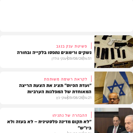
בארץ
פשיטת ענק בנגב
נשקים ורימונים נתפסו בלקייה ובחורה
14:51
09/08/26
יענקי גולדן
לקראת רשימה משותפת
"ועדת הפיוס" תציג את הצעת הריצה
המאוחדת של המפלגות הערביות
משטרה
14:21
09/08/26
שוקי כץ
ההבהרה של נתניהו
"לא תקום מדינה פלסטינית – לא בעזה ולא
ביו"ש"
פוליטי