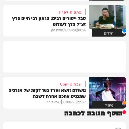
מתוניס לפריז
סבל ייסורים רבים: הגאון רבי חיים פרץ
זצ"ל הלך לעולמו
10:54
09/08/26
חיים גפן
חרדים
שבת Upmix
משולם זושא וTYH ב16 דקות של אנרגיה
שתכניס אתכם אחרת לשבת
22:32
06/08/26
ישראל רוזן
מיוזיק
הוסף תגובה לכתבה
שם