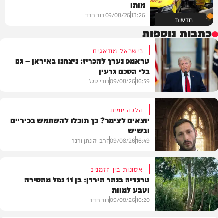
מותו
13:26
09/08/26
דוד חדד
חדשות
כתבות נוספות
בישראל מודאגים
טראמפ נערך להכריז: ניצחנו באיראן – גם
בלי הסכם גרעין
16:59
09/08/26
דודי סגל
הלכה יומית
יוצאים לצימר? כך תוכלו להשתמש בכיריים
ובשיש
בעולם
16:49
09/08/26
הרב יהונתן ורנר
אסונות בין הזמנים
טרגדיה בנהר הירדן: בן 11 נפל מהסירה
וטבע למוות
הלכה
16:20
09/08/26
דוד חדד