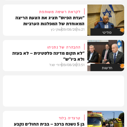
לקראת רשימה משותפת
"ועדת הפיוס" תציג את הצעת הריצה
המאוחדת של המפלגות הערביות
14:21
09/08/26
שוקי כץ
פוליטי
ההבהרה של נתניהו
"לא תקום מדינה פלסטינית – לא בעזה
ולא ביו"ש"
13:51
09/08/26
דודי סגל
חדשות
טרגדיה בלוד
בן 5 נשכח ברכב – בבית החולים נקבע