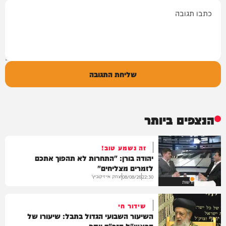
תגובה
שליחת התגובה
הנצפים ביותר
זה נשמע טוב!
יהודה בורן: "התחרות לא תהפוך אתכם
לזמרים מצליחים"
יצחק אייזיקוביץ'
08/08/26
22:30
חדשות
שידור חי
השיעור השבועי הגדול בתבל: שיעורו של
הראש"ל הגר"ד יוסף