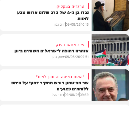
טרגדיה במקסיקו
נכדו בן ה-4 של הרב שלום ארוש טבע
למוות
10:15
09/08/26
חיים גפן
עקב מחאות ענק
אזהרה דחופה לישראלים השוהים ביוון
חדשות
09:51
09/08/26
יצחק כהן
"הוטח במיטה והתחנן למים"
שר הביטחון דורש תחקיר דחוף על היחס
ללוחמים פצועים
חדשות
09:39
09/08/26
דודי סגל
חדשות