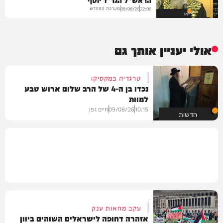
מערכת המחדש
08/08/26
22:06
וידאו
אולי יעניין אותך גם
טרגדיה במקסיקו
נכדו בן ה-4 של הרב שלום ארוש טבע
למוות
10:15
09/08/26
חיים גפן
חדשות
עקב מחאות ענק
אזהרה דחופה לישראלים השוהים ביוון