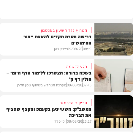
חדשות
המרוץ נגד השעון בפנטגון
דרישה חסרת תקדים להאצת ייצור
החימושים
08:19
09/08/26
יצחק כהן
רגע לנשמה
בשפה ברורה: הצטרפו ללימוד הדף היומי –
חולין דף ק'
חדשות
07:45
09/08/26
מערכת המחדש בשיתוף מכון הדרן
הביקור הדרמטי
המשב"ק: השטייגען בקעמפ והקצף שהציף
את הבריכה
בית המדרש
23:27
08/08/26
יוסי פלד