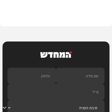
המשב"ק
המחדש