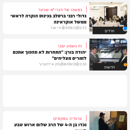
במעונו של הגרי"מ שכטר
גדולי רבני ברסלב בכינוס הוקרה לראשי
ממשל אוקראינה
12:33
07/08/26
דודי סגל
חרדים
זה נשמע טוב!
יהודה בורן: "התחרות לא תהפוך אתכם
לזמרים מצליחים"
22:30
08/08/26
יצחק אייזיקוביץ'
חדשות
טרגדיה במקסיקו
נכדו בן ה-4 של הרב שלום ארוש טבע