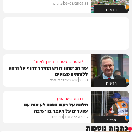
09:51
09/08/26
יצחק כהן
חדשות
"הוטח במיטה והתחנן למים"
שר הביטחון דורש תחקיר דחוף על היחס
ללוחמים פצועים
09:39
09/08/26
דודי סגל
חדשות
דרמה באחיסמך
תלונה על רעש הפכה לעימות עם
שוטרים על מעצר בן ישיבה
09:16
09/08/26
דוד חדד
חרדים
כתבות נוספות