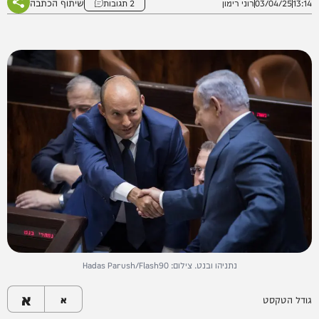
שיתוף הכתבה
13:14
03/04/25
רוני רימון
2 תגובות
נתניהו ובנט. צילום: Hadas Parush/Flash90
א
גודל הטקסט
א