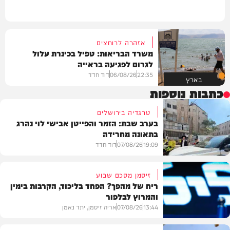
אזהרה לרוחצים
משרד הבריאות: טפיל בכינרת עלול
לגרום לפגיעה בראייה
22:35
06/08/26
דוד חדד
בארץ
כתבות נוספות
טרגדיה בירושלים
בערב שבת: הזמר והפייטן אבישי לוי נהרג
בתאונה מחרידה
19:09
07/08/26
דוד חדד
זיסמן מסכם שבוע
ריח של מהפך? הפחד בליכוד, הקרבות בימין
והמרוץ לבלפור
בארץ
13:44
07/08/26
אריה זיסמן, יתד נאמן