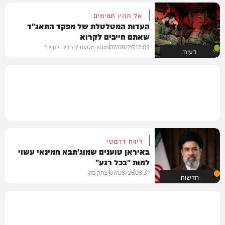
אל תהיו תמימים
העדות המטלטלת של מפקד התאג"ד
שאתם חייבים לקרוא
12:09
07/08/26
מוגש מטעם 'חרדים לחיים'
דעות
דיווח דרמטי
באיראן טוענים שמוג'תבא חמינאי עשוי
למות "בכל רגע"
08:31
07/08/26
יצחק כהן
חדשות