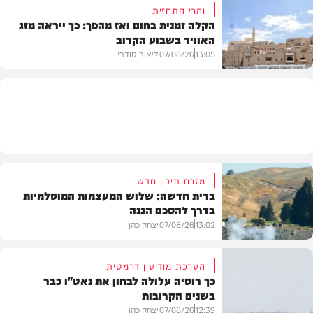
והרי התחזית
הקלה זמנית בחום ואז מהפך: כך ייראה מזג
האוויר בשבוע הקרוב
פוליטי
13:05
07/08/26
ליאור סודרי
מזג האוויר
מזרח תיכון חדש
ברית חדשה: שלוש המעצמות המוסלמיות
בדרך להסכם הגנה
13:02
07/08/26
יצחק כהן
הערכת מודיעין דרמטית
כך רוסיה עלולה לבחון את נאט"ו כבר
בשנים הקרובות
בעולם
12:39
07/08/26
יצחק כהן