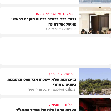
במעונו של הגרי"מ שכטר
גדולי רבני ברסלב בכינוס הוקרה לראשי
ממשל אוקראינה
בעולם
12:33
07/08/26
דודי סגל
חרדים
כשהאש בוערת!
הזיכרונות שלא יישכחו מהקעמפ והתובנות
בשנים שאחרי
12:21
07/08/26
המחדש בשיתוף "וימאן"
אל תהיו תמימים
העדות המטלטלת של מפקד התאג"ד