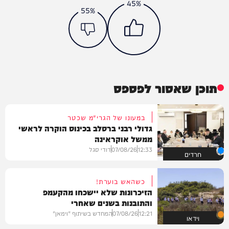
45%
55%
תוכן שאסור לפספס
במעונו של הגרי"מ שכטר
גדולי רבני ברסלב בכינוס הוקרה לראשי
ממשל אוקראינה
12:33
07/08/26
דודי סגל
חרדים
כשהאש בוערת!
הזיכרונות שלא יישכחו מהקעמפ
והתובנות בשנים שאחרי
12:21
07/08/26
המחדש בשיתוף "וימאן"
וידאו