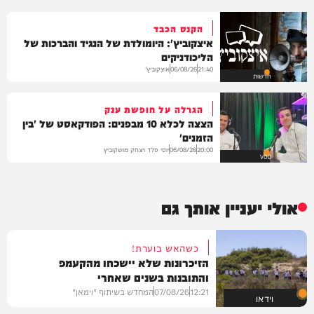
הקנס הכבד
איצקוביץ': היומולדת של הנגיד והברכות של
הליכודניקים
איצקוביץ'
06/08/26
21:40
חדשות
הגרלה על חופשת ענק
הצצה לכלא 10 מבפנים: הפודקאסט של 'בין
הזמנים'
יוסי פלד ויצחק מושקוביץ
06/08/26
20:00
VOD
אולי יעניין אותך גם
כשהאש בוערת!
הזיכרונות שלא יישכחו מהקעמפ
והתובנות בשנים שאחרי
12:21
07/08/26
המחדש בשיתוף "וימאן"
וידאו