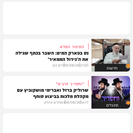
הסיפור המלא
נס בפארק המים: השבר בכתף שגילה
את ה'גידול הממאיר'
21:00
06/08/26
חיים גפן
חדשות
"וחסדיך הרבים"
שרוליק ברזל ואברימי מושקוביץ עם
מקהלת מלכות בביצוע סוחף
14:17
06/08/26
המחדש מיוזיק
סינגלים