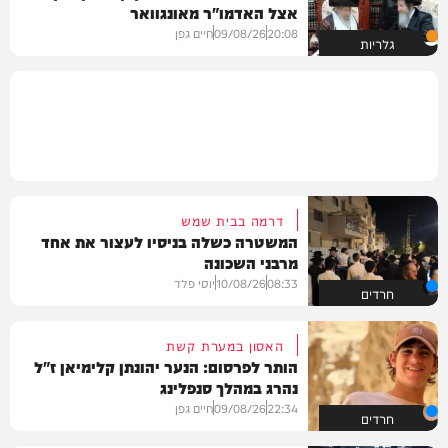
אצל האדמו"ר מאונגוואר
20:08
09/08/26
חיים גפן
גלריות
דרמה בבית שמש
המשטרה כשלה בניסיו לעצור את אחד
מרבני השכונה
08:33
10/08/26
יוסי פלד
חרדים
האסון במערת קשת
הותר לפרסום: הנער יהונתן קלימיאן ז"ל
נהרג במהלך סנפלינג
22:34
09/08/26
חיים גפן
חרדים