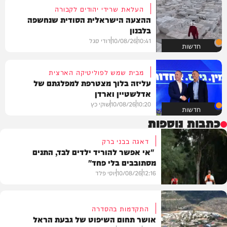
העלאת שרידי יהודים לקבורה
ההצעה הישראלית הסודית שנחשפה
בלבנון
10:41
10/08/26
דודי סגל
חדשות
מבית שמש לפוליטיקה הארצית
עליזה בלוך מצטרפת למפלגתם של
אדלשטיין וארדן
10:20
10/08/26
שוקי כץ
חדשות
כתבות נוספות
דאגה בבני ברק
"אי אפשר להוריד ילדים לבד, התנים
מסתובבים בלי פחד"
12:16
10/08/26
יוסי פלד
התקדמות בהסדרה
אושר תחום השיפוט של גבעת הראל
חדשות