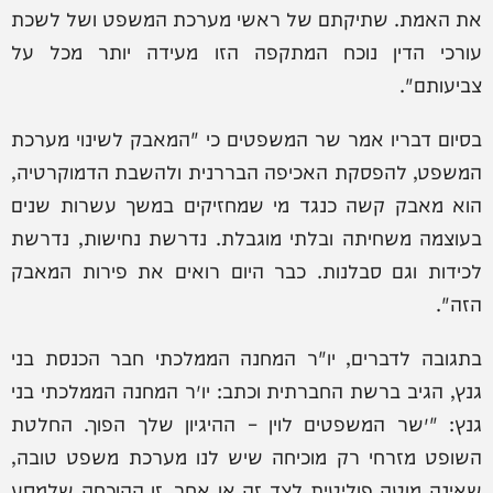
את האמת. שתיקתם של ראשי מערכת המשפט ושל לשכת
עורכי הדין נוכח המתקפה הזו מעידה יותר מכל על
צביעותם".
בסיום דבריו אמר שר המשפטים כי "המאבק לשינוי מערכת
המשפט, להפסקת האכיפה הבררנית ולהשבת הדמוקרטיה,
הוא מאבק קשה כנגד מי שמחזיקים במשך עשרות שנים
בעוצמה משחיתה ובלתי מוגבלת. נדרשת נחישות, נדרשת
לכידות וגם סבלנות. כבר היום רואים את פירות המאבק
הזה".
בתגובה לדברים, יו"ר המחנה הממלכתי חבר הכנסת בני
גנץ, הגיב ברשת החברתית וכתב: יו״ר המחנה הממלכתי בני
גנץ: "״שר המשפטים לוין – ההיגיון שלך הפוך. החלטת
השופט מזרחי רק מוכיחה שיש לנו מערכת משפט טובה,
שאינה מוטה פוליטית לצד זה או אחר. זו ההוכחה שלמסע