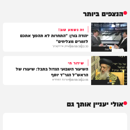
הנצפים ביותר
זה נשמע טוב!
יהודה בורן: "התחרות לא תהפוך אתכם
לזמרים מצליחים"
יצחק אייזיקוביץ'
08/08/26
22:30
חדשות
שידור חי
השיעור השבועי הגדול בתבל: שיעורו של
הראש"ל הגר"ד יוסף
מערכת המחדש
08/08/26
22:06
וידאו
אולי יעניין אותך גם