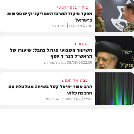
ביקור בזק דרמטי
מפקד פיקוד המרכז האמריקני קיים פגישות
בישראל
22:16
08/08/26
יענקי גולדן
שידור חי
השיעור השבועי הגדול בתבל: שיעורו של
הראש"ל הגר"ד יוסף
חדשות
22:06
08/08/26
מערכת המחדש
מבט אל הנפש
הרב אשר יחיאל קסל בשיחה מטלטלת עם
הרב נח פלאי
וידאו
22:02
08/08/26
הרב אשר קסל
חדשות