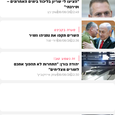
"הציעו לי שריון בליכוד בימים האחרונים –
וסירבתי"
22:49
08/08/26
שוקי כץ
סערה בקבינט
השרים תקפו את נתניהו וזמיר
חדשות
22:36
08/08/26
דודי סגל
זה נשמע טוב!
יהודה בורן: "התחרות לא תהפוך אתכם
לזמרים מצליחים"
מדיני
22:30
08/08/26
יצחק אייזיקוביץ'
חדשות