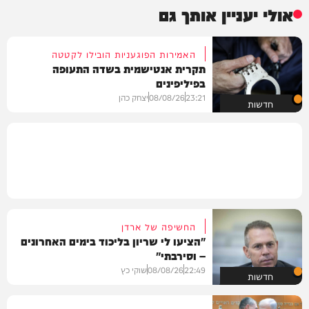
אולי יעניין אותך גם
האמירות הפוגעניות הובילו לקטטה
תקרית אנטישמית בשדה התעופה
בפיליפינים
23:21
08/08/26
יצחק כהן
חדשות
החשיפה של ארדן
"הציעו לי שריון בליכוד בימים האחרונים
– וסירבתי"
22:49
08/08/26
שוקי כץ
חדשות