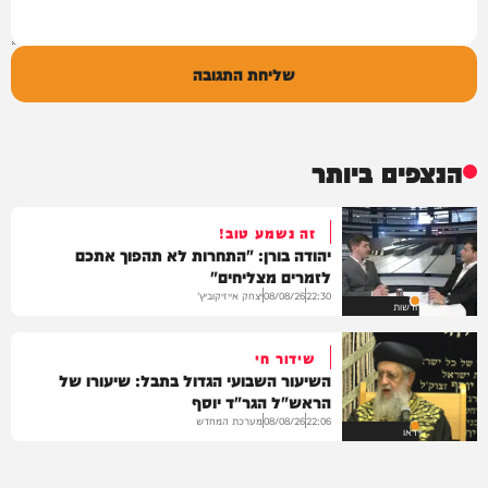
שליחת התגובה
הנצפים ביותר
זה נשמע טוב!
יהודה בורן: "התחרות לא תהפוך אתכם
לזמרים מצליחים"
יצחק אייזיקוביץ'
08/08/26
22:30
חדשות
שידור חי
השיעור השבועי הגדול בתבל: שיעורו של
הראש"ל הגר"ד יוסף
מערכת המחדש
08/08/26
22:06
וידאו