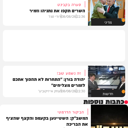
סערה בקבינט
השרים תקפו את נתניהו וזמיר
22:36
08/08/26
דודי סגל
מדיני
זה נשמע טוב!
יהודה בורן: "התחרות לא תהפוך אתכם
לזמרים מצליחים"
22:30
08/08/26
יצחק אייזיקוביץ'
חדשות
כתבות נוספות
הביקור הדרמטי
המשב"ק: השטייגען בקעמפ והקצף שהציף
את הבריכה