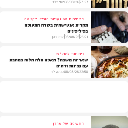
23:27
08/08/26
יוסי פלד
האמירות הפוגעניות הובילו לקטטה
תקרית אנטישמית בשדה התעופה
בפיליפינים
המשב"ק
23:21
08/08/26
יצחק כהן
ניחוחות למוצ"ש
שאריות משבת? מאפה חלה מלוח במחבת
עם גבינות וזיתים
חדשות
22:50
08/08/26
פנינה לוי
מתכונים
החשיפה של ארדן