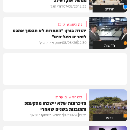
12:33
07/08/26
דודי סגל
חרדים
זה נשמע טוב!
יהודה בורן: "התחרות לא תהפוך אתכם
לזמרים מצליחים"
22:30
08/08/26
יצחק אייזיקוביץ'
חדשות
כשהאש בוערת!
הזיכרונות שלא יישכחו מהקעמפ
והתובנות בשנים שאחרי
12:21
07/08/26
המחדש בשיתוף "וימאן"
וידאו