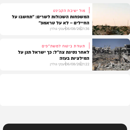
מול ישיבת הקבינט
המשפחות השכולות לשרים: "תחשבו על
החיילים – לא על טראמפ"
חדשות
21:36
06/08/26
יענקי גולדן
תעודת ביטוח למשת"פים
לאחר נסיגת צה"ל: כך ישראל תגן על
המילציות בעזה
צבא וביטחון
21:22
06/08/26
יענקי גולדן
צבא וביטחון