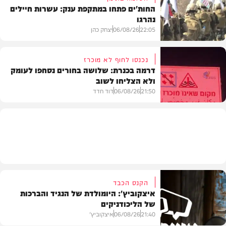
החות'ים פתחו במתקפת ענק: עשרות חיילים
נהרגו
צבא וביטחון
22:05
06/08/26
יצחק כהן
נכנסו לחוף לא מוכרז
דרמה בכנרת: שלושה בחורים נסחפו לעומק
ולא הצליחו לשוב
בעולם
21:50
06/08/26
דוד חדד
בארץ
הקנס הכבד
איצקוביץ': היומולדת של הנגיד והברכות
של הליכודניקים
21:40
06/08/26
איצקוביץ'