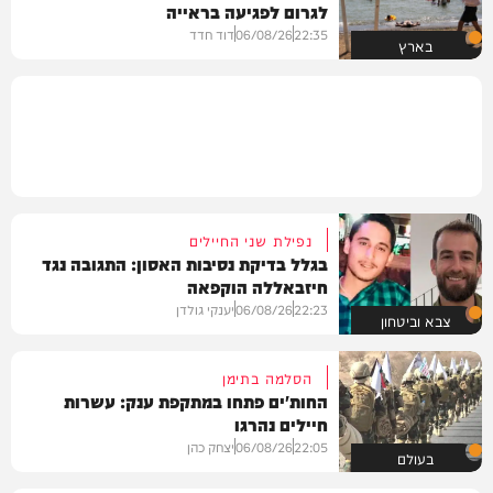
לגרום לפגיעה בראייה
22:35
06/08/26
דוד חדד
בארץ
נפילת שני החיילים
בגלל בדיקת נסיבות האסון: התגובה נגד
חיזבאללה הוקפאה
22:23
06/08/26
יענקי גולדן
צבא וביטחון
הסלמה בתימן
החות'ים פתחו במתקפת ענק: עשרות
חיילים נהרגו
22:05
06/08/26
יצחק כהן
בעולם