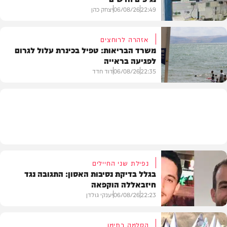
22:49
06/08/26
יצחק כהן
אזהרה לרוחצים
משרד הבריאות: טפיל בכינרת עלול לגרום
לפגיעה בראייה
בריאות
22:35
06/08/26
דוד חדד
בארץ
נפילת שני החיילים
בגלל בדיקת נסיבות האסון: התגובה נגד
חיזבאללה הוקפאה
22:23
06/08/26
יענקי גולדן
הסלמה בתימן