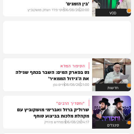
'בין הזמנים'
20:00
06/08/26
יוסי פלד ויצחק מושקוביץ
VOD
הסיפור המלא
נס בפארק המים: השבר בכתף שגילה
את ה'גידול הממאיר'
21:00
06/08/26
חיים גפן
חדשות
"וחסדיך הרבים"
שרוליק ברזל ואברימי מושקוביץ עם
מקהלת מלכות בביצוע סוחף
14:17
06/08/26
המחדש מיוזיק
סינגלים