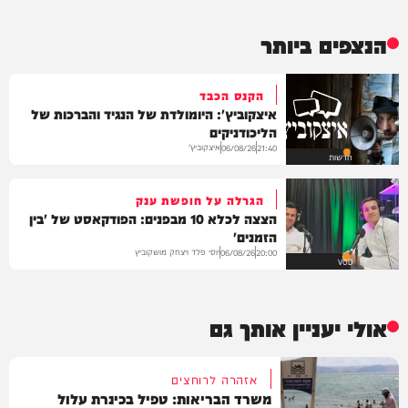
הנצפים ביותר
הקנס הכבד
איצקוביץ': היומולדת של הנגיד והברכות של
הליכודניקים
איצקוביץ'
06/08/26
21:40
חדשות
הגרלה על חופשת ענק
הצצה לכלא 10 מבפנים: הפודקאסט של 'בין
הזמנים'
יוסי פלד ויצחק מושקוביץ
06/08/26
20:00
VOD
אולי יעניין אותך גם
אזהרה לרוחצים
משרד הבריאות: טפיל בכינרת עלול