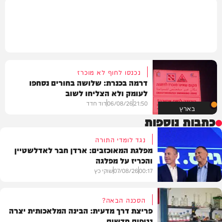
נכנסו לחוף לא מוכרז
דרמה בכנרת: שלושה בחורים נסחפו
לעומק ולא הצליחו לשוב
21:50
06/08/26
דוד חדד
בארץ
כתבות נוספות
נגד לומדי התורה
מפלגת המאוכזבים: ארדן חבר לאדלשטיין
והכריז על מפלגה
00:17
07/08/26
שוקי כץ
הסכנה הבאה?
פריצת דרך מדעית: הבינה המלאכותית יצרה
נגיפים חדשים
פוליטי