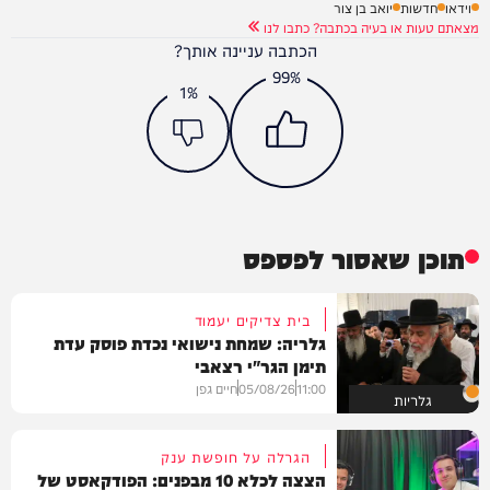
וידאו
חדשות
יואב בן צור
מצאתם טעות או בעיה בכתבה? כתבו לנו
הכתבה עניינה אותך?
99%
1%
תוכן שאסור לפספס
בית צדיקים יעמוד
גלריה: שמחת נישואי נכדת פוסק עדת
תימן הגר"י רצאבי
11:00
05/08/26
חיים גפן
גלריות
הגרלה על חופשת ענק
הצצה לכלא 10 מבפנים: הפודקאסט של