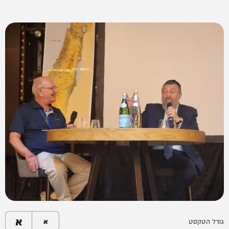
א
גודל הטקסט
א