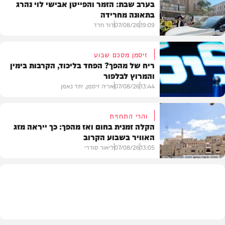
בערב שבת: הזמר והפייטן אבישי לוי נהרג
בתאונה מחרידה
19:09
07/08/26
דוד חדד
זיסמן מסכם שבוע
ריח של מהפך? הפחד בליכוד, הקרבות בימין
והמרוץ לבלפור
בארץ
13:44
07/08/26
אריה זיסמן, יתד נאמן
והרי התחזית
הקלה זמנית בחום ואז מהפך: כך ייראה מזג
האוויר בשבוע הקרוב
פוליטי
13:05
07/08/26
ליאור סודרי
מזג האוויר