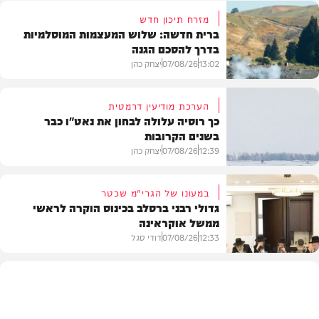
מזרח תיכון חדש
ברית חדשה: שלוש המעצמות המוסלמיות
בדרך להסכם הגנה
13:02
07/08/26
יצחק כהן
הערכת מודיעין דרמטית
כך רוסיה עלולה לבחון את נאט"ו כבר
בשנים הקרובות
בעולם
12:39
07/08/26
יצחק כהן
במעונו של הגרי"מ שכטר
גדולי רבני ברסלב בכינוס הוקרה לראשי
ממשל אוקראינה
בעולם
12:33
07/08/26
דודי סגל
חרדים