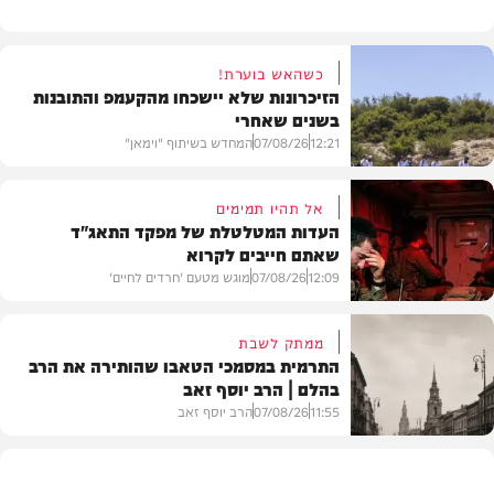
כשהאש בוערת!
הזיכרונות שלא יישכחו מהקעמפ והתובנות
בשנים שאחרי
12:21
07/08/26
המחדש בשיתוף "וימאן"
אל תהיו תמימים
העדות המטלטלת של מפקד התאג"ד
שאתם חייבים לקרוא
וידאו
12:09
07/08/26
מוגש מטעם 'חרדים לחיים'
ממתק לשבת
התרמית במסמכי הטאבו שהותירה את הרב
בהלם | הרב יוסף זאב
דעות
11:55
07/08/26
הרב יוסף זאב