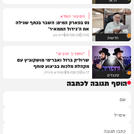
וידאו
הסיפור המלא
נס בפארק המים: השבר בכתף שגילה
את ה'גידול הממאיר'
21:00
06/08/26
חיים גפן
חדשות
"וחסדיך הרבים"
שרוליק ברזל ואברימי מושקוביץ עם
מקהלת מלכות בביצוע סוחף
14:17
06/08/26
המחדש מיוזיק
סינגלים
הוסף תגובה לכתבה
שם
אימייל
תגובה