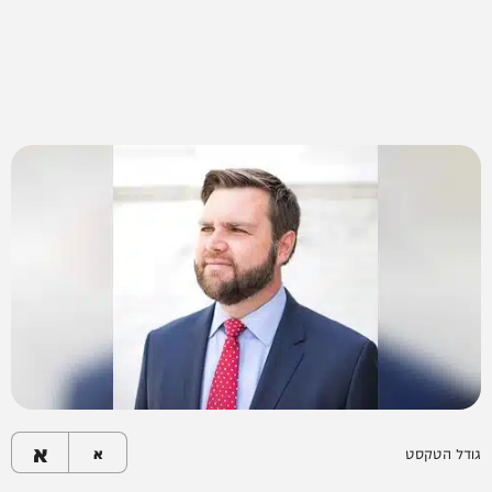
א
גודל הטקסט
א