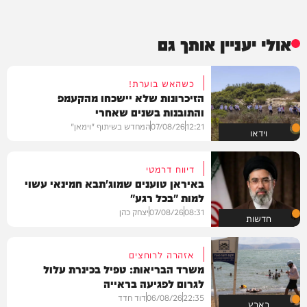
אולי יעניין אותך גם
כשהאש בוערת!
הזיכרונות שלא יישכחו מהקעמפ
והתובנות בשנים שאחרי
12:21
07/08/26
המחדש בשיתוף "וימאן"
וידאו
דיווח דרמטי
באיראן טוענים שמוג'תבא חמינאי עשוי
למות "בכל רגע"
08:31
07/08/26
יצחק כהן
חדשות
אזהרה לרוחצים
משרד הבריאות: טפיל בכינרת עלול
לגרום לפגיעה בראייה
22:35
06/08/26
דוד חדד
בארץ