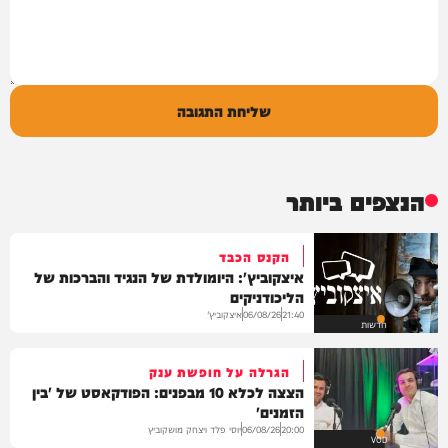
שליחת התגובה
הנצפים ביותר
הקנס הכבד
איצקוביץ': היומולדת של הנגיד והברכות של
הליכודניקים
איצקוביץ'
06/08/26
21:40
חדשות
הגרלה על חופשת ענק
הצצה לכלא 10 מבפנים: הפודקאסט של 'בין
הזמנים'
יוסי פלד ויצחק מושקוביץ
06/08/26
20:00
VOD