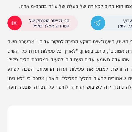
 בנה, וגם לא נמנעה מלעסוק בעתירה
. לטענתו, היועצת
ה במפתיע דווקא לעמדת העותרים"
. כלומר, "לעמדה
א קרוב לכאורה של בעלה של עו"ד בהרב-מיארה
.
הניוזלייטר המרתק של
המחדש אצלך במייל
, היועמ"שית דווקא התירה לחקור עדים
. "מתעורר חשד
ם", כותב בוארון
. "לאורך כל פעילות ועדת כלי השיט
ה תשמע עדים העתידים להעיד במסגרת הליך פלילי
שת למנוע את פעילות ועדת הרוגלות, הפכה לפתע
ים להעיד בהליך הפלילי"
. בוארון מסכם כי "לא ניתן
ידה לשיבוש חקירה ולחיפוי על עבירה שבנה תועד