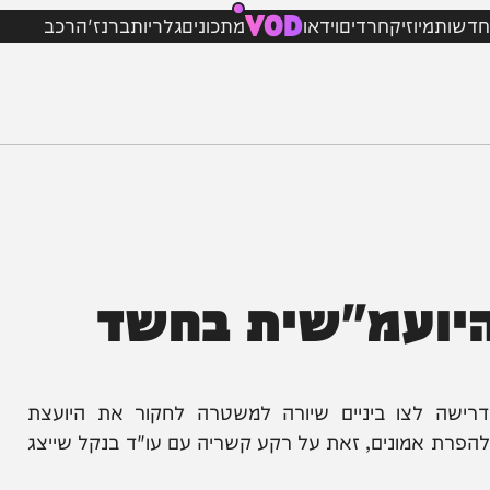
VOD
מיוזיק
חרדים
וידאו
מתכונים
גלריות
ברנז'ה
רכב
ועמ"שית בחשד
 לצו ביניים שיורה למשטרה לחקור את היועצת
מונים, זאת על רקע קשריה עם עו"ד בנקל שייצג