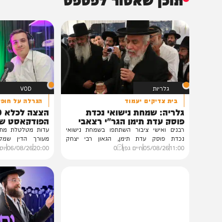
תוכן שאסור לפספס
גלריות
VOD
בית צדיקים יעמוד
הגרלה על חופשת ענק
גלריה: שמחת נישואי נכדת
הצצה לכלא 0
פוסק עדת תימן הגר"י רצאבי
הפודקאסט של 'בין ה
רבנים ואישי ציבור השתתפו בשמחת נישואי
נכדת פוסק עדת תימן, הגאון רבי יצחק
מעורך הדין שמלווה את ב