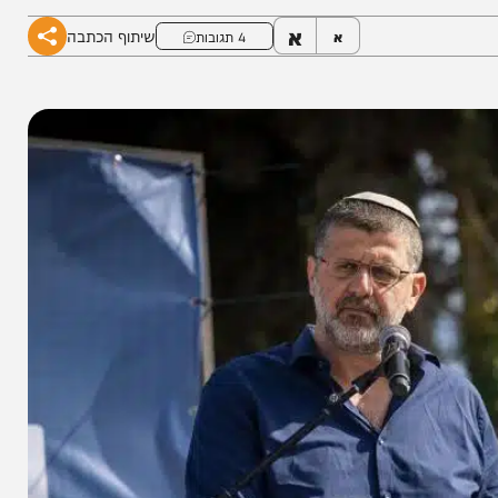
א
שיתוף הכתבה
א
4 תגובות