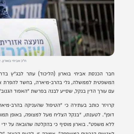
ח"כ אביחי בוארון. צילום: יונתן
בר הכנסת אביחי בוארון (הליכוד) עתר לבג"ץ בדרישה לה
משפטית לממשלה, גלי בהרב-מיארה, בחשד להפרת אמונים.
ם עורך הדין בנקל, שסייע לבנה בפרשת "האפוד הגנוב" ומייצג
רויזר כותב בעתירה כי "הטיפול שהעניקה בהרב-מיארה להליך 