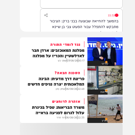
22:32
בהמשך להחייאה שבוצעה בבני ברק: הציבור
מתבקש להתפלל עבור הפעוט צבי בן שיינא
לרפואה שלמה
נגד לומדי התורה
מפלגת המאוכזבים: ארדן חבר
21:32
לאדלשטיין והכריז על מפלגה
בין הזמנים: שלושה בחורי ישיבות חולצו
00:17
07/08/26
שוקי כץ
פוליטי
מהכינרת לאחר שנסחפו לעומק האגם, בחוף
בלתי מוכרז כשהם על גבי אביזר ציפה.
הסכנה הבאה?
פריצת דרך מדעית: הבינה
המלאכותית יצרה נגיפים חדשים
22:49
06/08/26
יצחק כהן
21:31
בריאות
בני ברק: חובשים ופראמדיקים של ארגון הצלה
אזהרה לרוחצים
מבצעים פעולות החייאה על תינוק כבן שנה וחצי
משרד הבריאות: טפיל בכינרת
לאחר שנחנק משקית.
עלול לגרום לפגיעה בראייה
22:35
06/08/26
דוד חדד
בארץ