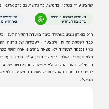
"כ בוארון מציין כי היועמ"שית לא דיווחה שבנקל טיפל בעניין
משפטית לממשלה "סירבה לייצג את עמדת הממשלה, והצטרפ
הציג עו"ד בנקל"
. בהמשך, כך נחשף, גם נדב ארגמן עצמו הו
הצטרפו לעדכונים חמים
מצטרפים לערוץ
בקבוצת המחדש
ומתחדשים כל הזמן
"כ בוארון מציג בעתירה כיצד בוועדת החקירה לעניין כלי השיט
בד לעסקת קח ותן, ולמצער – לעבירות של מרמה והפרת אמוני
אז נכנסה לתפקיד לא מצאה בהרב-מיארה קושי בכך שהוועד
לוי ועומד"
. אולם, "כאשר הגיע עו"ד בנקל בעתירה הדור
יועמ"שית את ההלכה ולא אפשרה מתן עדויות של עדים שאמור
הפריז בחומרת האפשרות שהיועצת המשפטית לממשלה נתנה 
בצע"
.