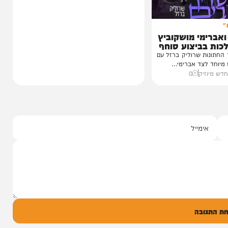
חק מושקוביץ
0
21:00
06/08/26
חיים גפן
0
י מושקוביץ
יצוע סוחף
 שרוליק ברזל עם
ד אברימי...
ק
0
ל