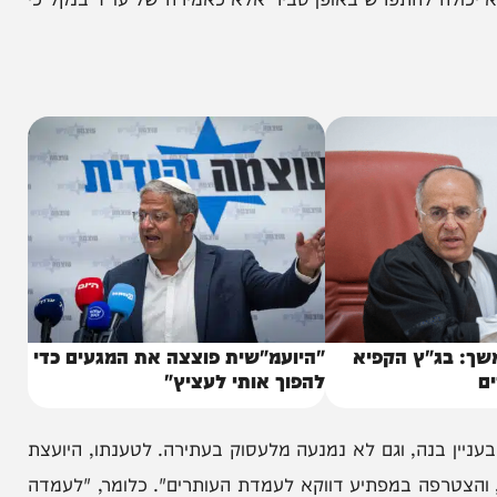
ו של בנה – הגם שמהווים עבירה פלילית ברורה טויחו
. בוארון מוסיף כי בהקלטה שהובאה על ידי ישי פרידמן מערוץ 14, נשמע בנקל אומר: "אני יודע להגיע שם
לה להתפרש באופן סביר אלא כאמירה של עו"ד בנקל כי
ג"ץ הקפיא
"היועמ"שית פוצצה את המגעים כדי
להפוך אותי לעציץ"