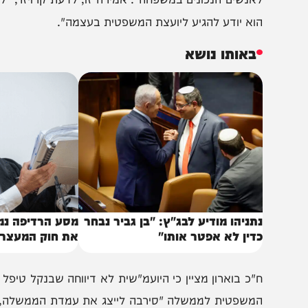
ופן"
. לטענתו, "בנקל הצליח מעל למצופה, באופן תמוה, מעשי
לא משפט"
אנשים הנכונים במשפחה"
. אמירה זו, לדעת קרויזר, "לא יכו
וא יודע להגיע ליועצת המשפטית בעצמה"
.
באותו נושא
תניהו מודיע לבג"ץ: "בן גביר נבחר
מסע הרדיפה נמשך: ב
דין לא אפטר אותו"
את חוק המעצרים