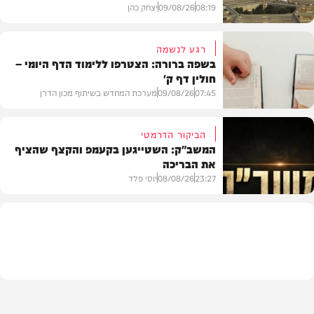
08:19
09/08/26
יצחק כהן
רגע לנשמה
בשפה ברורה: הצטרפו ללימוד הדף היומי –
חולין דף ק'
חדשות
07:45
09/08/26
מערכת המחדש בשיתוף מכון הדרן
הביקור הדרמטי
המשב"ק: השטייגען בקעמפ והקצף שהציף
את הבריכה
בית המדרש
23:27
08/08/26
יוסי פלד
המשב"ק