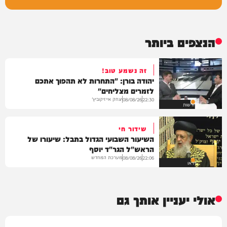
הנצפים ביותר
זה נשמע טוב!
יהודה בורן: "התחרות לא תהפוך אתכם
לזמרים מצליחים"
יצחק אייזיקוביץ'
08/08/26
22:30
חדשות
שידור חי
השיעור השבועי הגדול בתבל: שיעורו של
הראש"ל הגר"ד יוסף
מערכת המחדש
08/08/26
22:06
וידאו
אולי יעניין אותך גם