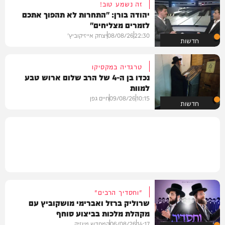
זה נשמע טוב!
יהודה בורן: "התחרות לא תהפוך אתכם
לזמרים מצליחים"
22:30
08/08/26
יצחק אייזיקוביץ'
חדשות
טרגדיה במקסיקו
נכדו בן ה-4 של הרב שלום ארוש טבע
למוות
10:15
09/08/26
חיים גפן
חדשות
"וחסדיך הרבים"
שרוליק ברזל ואברימי מושקוביץ עם
מקהלת מלכות בביצוע סוחף
14:17
06/08/26
המחדש מיוזיק