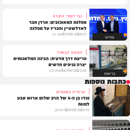
נגד לומדי התורה
מפלגת המאוכזבים: ארדן חבר
לאדלשטיין והכריז על מפלגה
00:17
07/08/26
שוקי כץ
פוליטי
הסכנה הבאה?
פריצת דרך מדעית: הבינה המלאכותית
יצרה נגיפים חדשים
22:49
06/08/26
יצחק כהן
בריאות
כתבות נוספות
טרגדיה במקסיקו
נכדו בן ה-4 של הרב שלום ארוש טבע
למוות
10:15
09/08/26
חיים גפן
עקב מחאות ענק