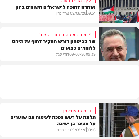
אזהרה דחופה לישראלים השוהים ביוון
חדשות
09:51
09/08/26
יצחק כהן
"הוטח במיטה והתחנן למים"
שר הביטחון דורש תחקיר דחוף על היחס
ללוחמים פצועים
חדשות
09:39
09/08/26
דודי סגל
חדשות
דרמה באחיסמך
תלונה על רעש הפכה לעימות עם שוטרים
על מעצר בן ישיבה
09:16
09/08/26
דוד חדד