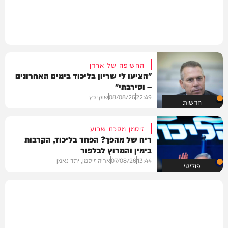
החשיפה של ארדן
"הציעו לי שריון בליכוד בימים האחרונים
– וסירבתי"
22:49
08/08/26
שוקי כץ
חדשות
זיסמן מסכם שבוע
ריח של מהפך? הפחד בליכוד, הקרבות
בימין והמרוץ לבלפור
13:44
07/08/26
אריה זיסמן, יתד נאמן
פוליטי