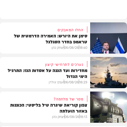
בארץ
החלו המאבקים
סימן את היורש: האמירה הדרמטית של
טראמפ בחדר הסגלגל
18:40
06/08/26
יצחק כהן
נערכים לתרחישי קיצון
מחדירות ועד הגנה על אסדות הגז: התרגיל
הימי הגדול
בעולם
18:29
06/08/26
יענקי גולדן
מסר של מלחמה?
צפון קוריאה שיגרה טיל בליסטי: הכוננות
באזור הועלתה
צבא וביטחון
18:13
06/08/26
יצחק כהן