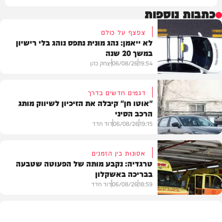
כתבות נוספות
צפצף על כולם
לא ייאמן: נהג מונית נתפס נוהג בלי רישיון
במשך 20 שנה
19:54
06/08/26
יצחק כהן
דגמים חדשים בדרך
"אוטו חן" קיבלה את הזיכיון לשיווק מותג
הרכב הסיני
משטרה
19:15
06/08/26
דוד חדד
אסונות בין הזמנים
טרגדיה: נקבע מותה של הפעוטה שטבעה
בבריכה באשקלון
רכב
18:59
06/08/26
דוד חדד