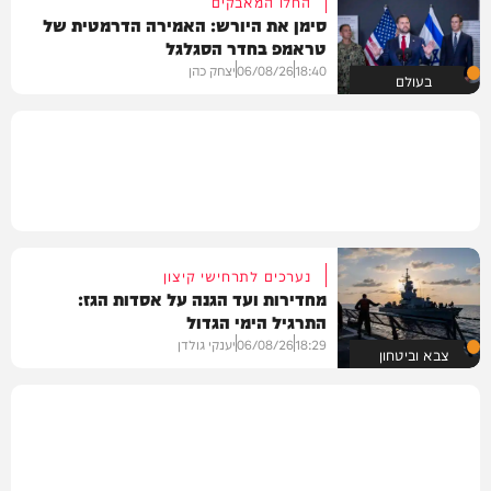
החלו המאבקים
סימן את היורש: האמירה הדרמטית של
טראמפ בחדר הסגלגל
18:40
06/08/26
יצחק כהן
בעולם
נערכים לתרחישי קיצון
מחדירות ועד הגנה על אסדות הגז:
התרגיל הימי הגדול
18:29
06/08/26
יענקי גולדן
צבא וביטחון