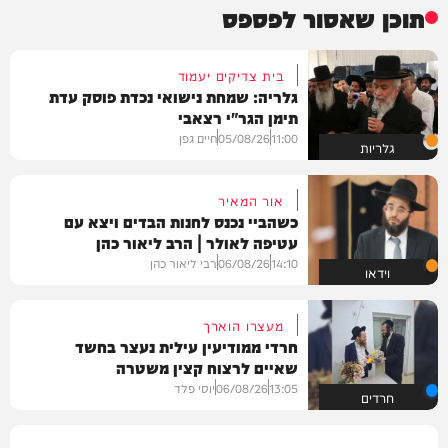
תוכן שאסור לפספס
בית צדיקים יעמוד
גלריה: שמחת נישואי נכדת פוסק עדת
תימן הגר"י רצאבי
11:00
05/08/26
חיים גפן
גלריות
אור המאיר
כשהביי נכנס לחנות הבדים ויצא עם
עטיפה לאולר | הרב ליאור כהן
14:10
06/08/26
רבי ליאור כהן
וידאו
מעצרו הוארך
חרדי ממודיעין עילית נעצר בחשד
שאיים לרצוח קצין משטרה
13:05
06/08/26
יוסי פלד
חרדים