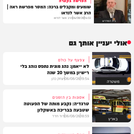
הפרשה בקצרה
שומעים ומקבלים ברכה: המסר מפרשת ראה |
הרב אשר לנדאו
הרב אשר לנדאו
04/08/26
14:02
בית המדרש
אולי יעניין אותך גם
צפצף על כולם
לא ייאמן: נהג מונית נתפס נוהג בלי
רישיון במשך 20 שנה
19:54
06/08/26
יצחק כהן
משטרה
אסונות בין הזמנים
טרגדיה: נקבע מותה של הפעוטה
שטבעה בבריכה באשקלון
18:59
06/08/26
דוד חדד
בארץ