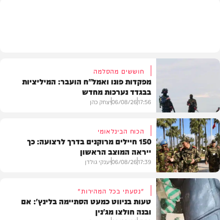
בעולם
חוששים מהסלמה
מפקדות פונו ואמל"ח הועבר: המיליציות
בבגדד נערכות מחדש
17:56
06/08/26
יצחק כהן
הכוח הבינלאומי
150 חיילים מרוקנים בדרך לרצועה: כך
ייראה המוצב הראשון
בעולם
17:39
06/08/26
יענקי גולדן
"נסעתי בכל המהירות"
טעות בניווט כמעט הסתיימה בלינץ': אם
ובנה חולצו מג'נין
צבא וביטחון