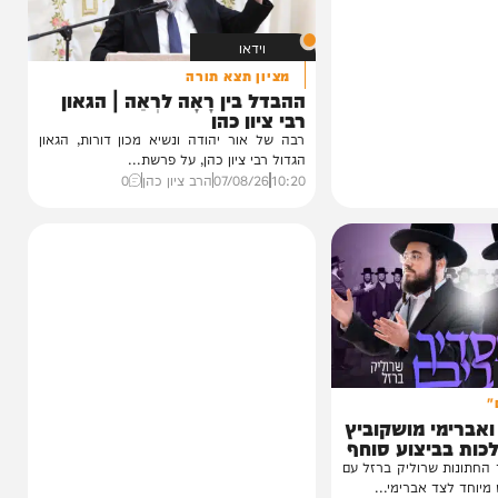
וידאו
מציון תצא תורה
ההבדל בין רָאָה לרְאֵה | הגאון
רבי ציון כהן
רבה של אור יהודה ונשיא מכון דורות, הגאון
הגדול רבי ציון כהן, על פרשת...
10:20
07/08/26
הרב ציון כהן
0