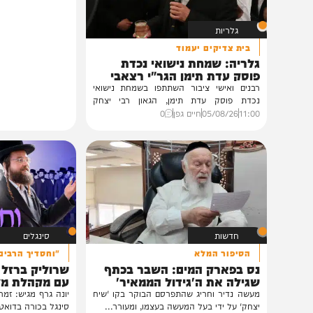
תוכן שאסור לפספס
גלריות
בית צדיקים יעמוד
גלריה: שמחת נישואי נכדת
פוסק עדת תימן הגר"י רצאבי
רבנים ואישי ציבור השתתפו בשמחת נישואי
נכדת פוסק עדת תימן, הגאון רבי יצחק
רצאבי,...
11:00
05/08/26
חיים גפן
0