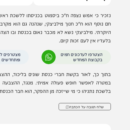
הערכה הדרמטית של יו"ר ועדת
"הבחירות הקרובות יהיו
וץ וביטחון
של אויבי ישראל"
זכיר כי אמש נצפה ח"כ ביסמוט בכניסתו ללשכת ראש הממש
ם נוסף הוא ח"כ חנוך מילביצקי, שנהנה גם הוא מקרבה לנתני
יוקרתי. מילביצקי נשא לא מכבר נאום בכנסת ובו הצהיר כי לצ
לעדיו אין לעם זכות קיום.
הצטרפו לעדכונים חמים
מצטרפים לערוץ
בקבוצת המחדש
ומתחדשים כל הזמן
תוך כך, לאור בקשת חברי כנסת שונים בליכוד, ההצבעה על
מטרה לאפשר חופש פעולה אמיתי. מנגד, ההצבעה ופיצול 
לשכת נתניהו כי מי שייזכה מן ההפקר, הוא חבר הכנסת יולי אד