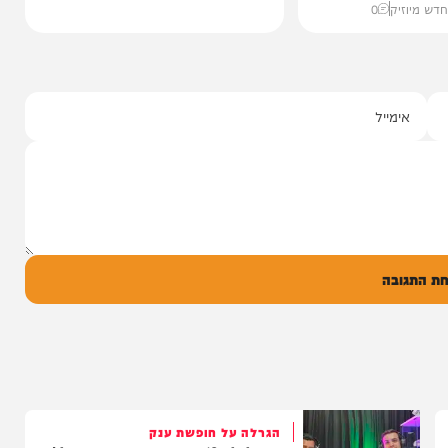
י מושקוביץ
יצוע סוחף
 שרוליק ברזל עם
ד אברימי...
ק
0
ל