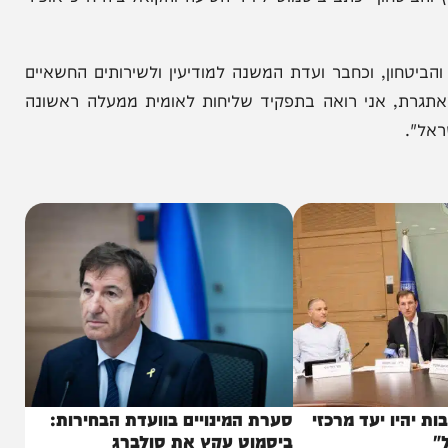
ון" כתב ביסמוט ליו"ר הסיעה והקואליציה ח"כ אופיר
ון, וכחבר ועדת המשנה למודיעין ולשירותים החשאיים
 אני רואה בתפקיד שליחות לאומית ממעלה ראשונה