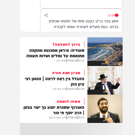
22:55
אסון בבני ברק: נקבע מותו של הפעוט שנחנק
בביתו. כעת פועלים לשחרור גופתו לקבורה
בדרך להסלמה?
סעודיה: איראן מתכננת מתקפה
22:32
מתואמת על נמלים ושדות תעופה
בהמשך להחייאה שבוצעה בבני ברק: הציבור
10:34
07/08/26
יצחק כהן
בעולם
מתבקש להתפלל עבור הפעוט צבי בן שיינא
לרפואה שלמה
מציון תצא תורה
ההבדל בין רָאָה לרְאֵה | הגאון רבי
ציון כהן
10:20
07/08/26
הרב ציון כהן
21:32
וידאו
בין הזמנים: שלושה בחורי ישיבות חולצו
משהו לנשמה
מהכינרת לאחר שנסחפו לעומק האגם, בחוף
האגרוף שסגרת יפגע בך ישר בבטן
בלתי מוכרז כשהם על גבי אביזר ציפה.
| הרב יוסף חי פור
09:15
07/08/26
הרב יוסף חי פור
וידאו