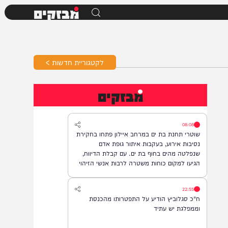
מבזקים
לקטגוריית חדשות >
מבזקים
08:08
שוטרי תחנת בת ים במרחב איילון פתחו בחקירת
נסיבות אירוע, בעקבות איתור גופת אדם
שנפלטה מהים בחוף בת ים. עם קבלת הדיווח,
הגיעו למקום כוחות משטרה לרבות אנשי הזיהוי
הפלילי וגורמי ההצלה, והחלו בבדיקת הזירה
ובאיסוף ממצאים. בשלב זה, זהות האדם טרם
22:55
התבררה ואין חשד לפלילים.
ח"כ סגלוביץ הודיע על התפטרותו מהכנסת
וממפלגת יש עתיד