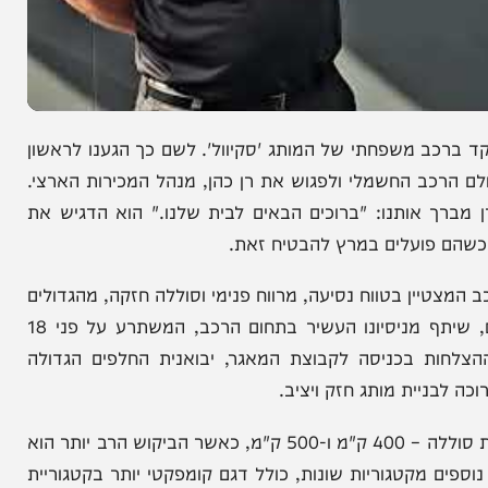
 משפחתי של המותג 'סקיוול'. לשם כך הגענו לראשון
כב החשמלי ולפגוש את רן כהן, מנהל המכירות הארצי.
אותנו: "ברוכים הבאים לבית שלנו." הוא הדגיש את
 פועלים במרץ להבטיח זאת.
ת נהיגה עם הסקייוול ET5 GT.Pro, רכב המצטיין בטווח נסיעה, מרווח פנימי וסוללה חזקה, מהגדולים
בקטגוריה. רן, שמוביל את פרויקט סקייוול מזה שנתיים, שיתף מניסיונו העשיר בתחום הרכב, המשתרע על פני 18
ת בכניסה לקבוצת המאגר, יבואנית החלפים הגדולה
ית מותג חזק ויציב.