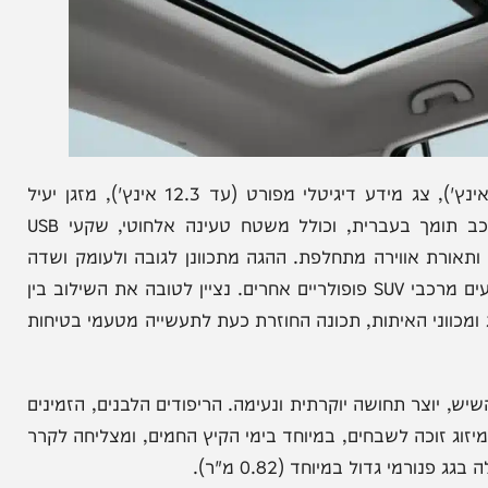
בתא הנהג, נחשפים מסך מולטימדיה גדול (עד 12.8 אינץ'), צג מידע דיגיטלי מפורט (עד 12.3 אינץ'), מזגן יעיל
במיוחד ומערכת סאונד משודרגת עם 8 רמקולים. הרכב תומך בעברית, וכולל משטח טעינה אלחוטי, שקעי USB
ם מתוכם מאחור), שקע 220 וולט ותאורת אווירה מתחלפת. ההגה מתכוונן לגובה ולעומק ושדה