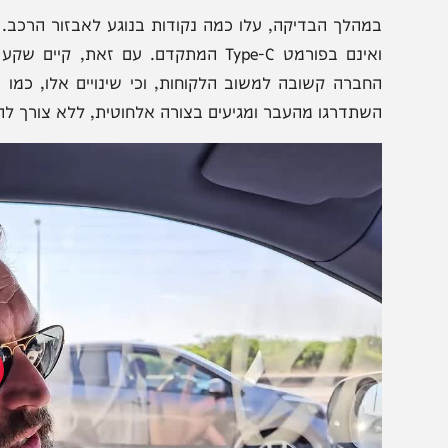
כב יוקרה במחיר מפתיע? יצאנו
בלי חרדת טווח ועם מ
דוק את ה-AION HT
AION V בנסיעת מבחן מצולמת
שתדרגו מהעבר ומגיעים בצורה אלחוטית, ללא צורך להסתבך ב