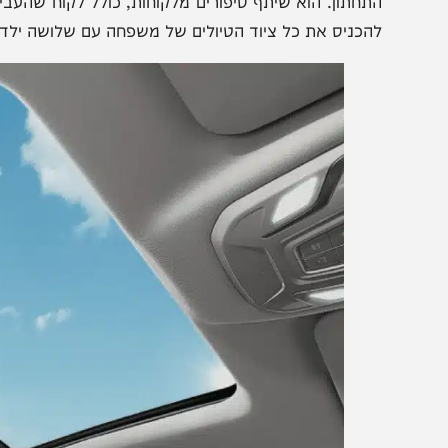
המרווח הפנימי הוא מהגדולים בקטגוריה, דבר המורגש מיד בי
ת
גם ל-1141 ליטר בקיפול המושבים האחוריים. תומר סיפר 
קרר, תוך הדגשה על ניצול מקסימלי של המרחב ללא דיפוני 
תחתון. הוא שיתף סיפורים מלקוחות, כולל לקוח שהעביר מקרר
הכניס את כל ציוד הטיולים של משפחה עם שלושה ילדים.