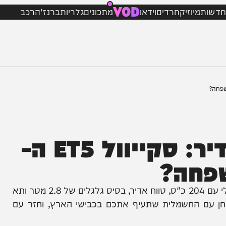
VOD
מיוזיק
חרדים
וידאו
מתכונים
גלריות
ברנז'ה
רכב
מרווח ענק, טווח אדיר: סקייוול ET5 ה-
ביצועים מרשימים ומרווח שובר שיאים: ה-SUV החשמלי עם 204 כ"ס, טווח אדיר, בסיס גלגלים של 2.8 מטר ותא
מבחן עם החשמלית שתעיף אתכם בכבישי הארץ, וחזר עם