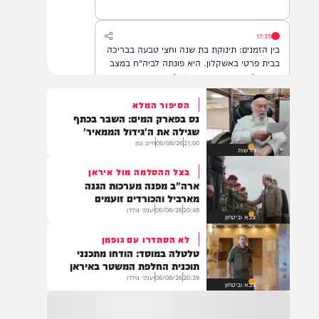
לרחמי שמים מרובים
17:35
בין הזמנים: תינוקת בת שנה וחצי טבעה בבריכה
בבית פרטי באשקלון. היא פונתה לביה"ח במצב
אנוש, לאחר שבוצעו בה פעולות החייאה
הסיפור המלא
נס בפארק המים: השבר בכתף
16:07
שגילה את ה'גידול הממאיר'
תושב מזרח ירושלים בן 25, טרזן חמאד, נעצר
21:00
06/08/26
חיים גפן
חדשות
היום (חמישי) לאחר שאיים ברצח על ח"כ צבי
סוכות
בצל ההסלמה מול איראן
ארה"ב מפנה מערכות הגנה
מארביל והכורדים זועמים
20:48
06/08/26
יענקי גולדן
15:34
צבא וביטחון
ביה"ח רמב״ם: בשורות טובות: התייצב מצבם של
לא הסתדרו עם גופמן
ארבעת הפצועים קשה בתקרית אתמול בלבנון,
טלטלה במוסד: הודחו מתכנני
אחד מהם שב לתקשר עם המשפחה
תוכנית החלפת המשטר באיראן
20:39
06/08/26
יענקי גולדן
צבא וביטחון