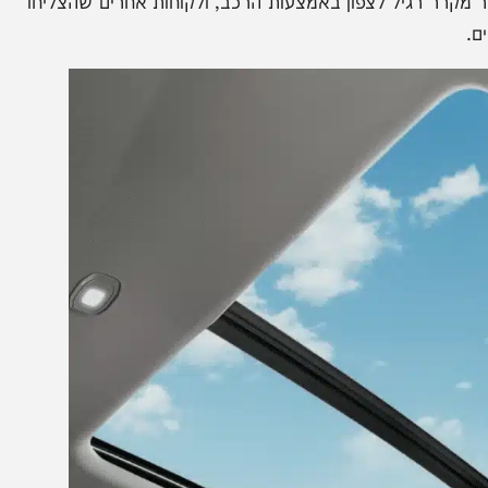
שיבה במושבים האחוריים.
א המטען של הסקייוול ET5 מרשים במיוחד, עם נפח של 467 ליטר (לפי מדידה סינית לגובה המדף). הוא יכול להגיע
כי הוא הצליח להכניס לרכב עגלות, קופסאות איקאה ואפילו
פלסטיק מגבילים, ואפשרות אחסון נוספת מתחת למגש
 רגיל לצפון באמצעות הרכב, ולקוחות אחרים שהצליחו