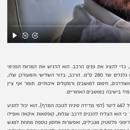
ציג את פנים הרכב. הוא הדגיש את המרווח הפנימי
העצום של ה-ET5, הממוקם בסגמנט D-SUV, עם בסיס גלגלים של 280 ס"מ. הרכב, בדור השלישי והמעודכן שלו,
, חימום למושבים ורמקולים איכותיים. תומר אף ציין