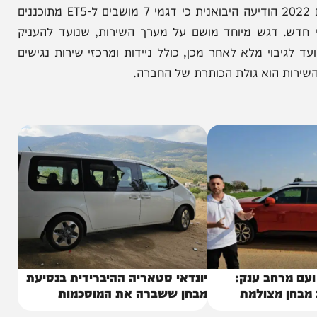
סקייוול מתרכזת כיום בדגם ה-ET5, שמגיע בשתי גרסאות סוללה – 400 ק"מ ו-500 ק"מ, כאשר הביקוש הרב יותר הוא
וספים מקטגוריות שונות, כולל דגם קומפקטי יותר בקטגוריית
C, שיתחרה ברכבים סביב 160,000 שקלים. כבר בשנת 2022 הודיעה היבואנית כי דגמי 7 מושבים ל-ET5 מתוכננים
. דגש מיוחד מושם על מערך השירות, שנועד להעניק
י מלא לאחר מכן, כולל ניידות ומרכזי שירות נגישים
הוא גולת הכותרת של החברה.