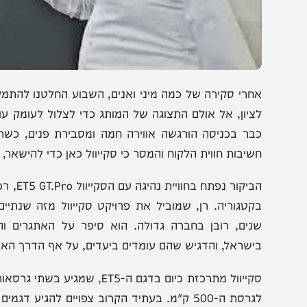
חרי סקירה של כמה מיני ואנים, השבוע החלטנו להתמקד ברכב
ציון, אל אולם התצוגה של המותג כדי לצלול לעומק עולם הר
בר בכניסה הורגשה אווירה חמה ומסבירת פנים, כשרן מברך 
שיבות חווית הלקוח והמסר כי סקייוול כאן כדי להישאר, כשהם
הביקור נפתח בחוויי
נים, רובן בחברה גדולה. הוא סיפר על האתגרים וההצלחו
ישראל, והדגיש שהם עומדים ביעדים, על אף הדרך הארוכה לבני