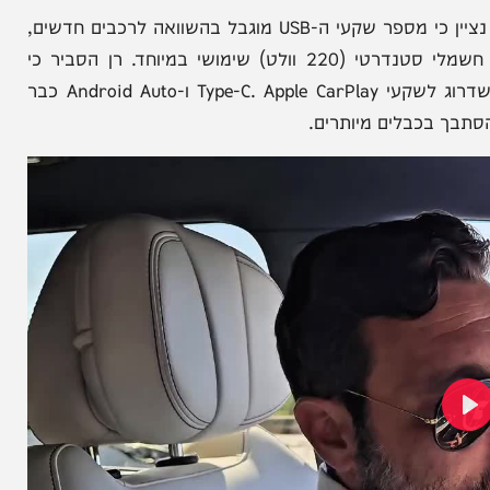
רחב ענק:
יונדאי סטאריה ההיברידית בנסיעת
מבחן ששברה את המוסכמות
במהלך הבדיקה, עלו כמה נקודות בנוגע לאבזור הרכב. נציין כי מספר שקעי ה-USB מוגבל בהשוואה לרכבים חדשים,
ואינם בפורמט Type-C המתקדם. עם זאת, קיים שקע חשמלי סטנדרטי (220 וולט) שימושי במיוחד. רן הסביר כי
החברה קשובה למשוב הלקוחות, וכי שינויים אלו, כמו שדרוג לשקעי Type-C. Apple CarPlay ו-Android Auto כבר
כבלים מיותרים.