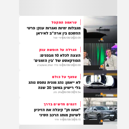
15:25
כוחות משטרה מתחנת אריאל פועלים להכוונת
תנועה בעקבות שריפת רכב בצידי כביש 5
בשומרון, שהתפשטה לשטח פתוח. ציר התנועה
לכיוון מערב נחסם לצורך פעולות כיבוי ומניעת
טראמפ התקפל
סיכון לנהגים. הנהגים מתבקשים לנסוע בדרכים
מגבלות ימיות ואגרות ענק: פרטי
חלופיות.
15:07
ההסכם בין ארה"ב לאיראן
.*👈📍 אהרונס מבוא חורון – רשמו ב-Waze*
20:09
06/08/26
דודי סגל
מדיני
🕖 פתוחים מ-19:00 בערב ועד השעות הקטנות
תבואו רעבים… תצאו מאושרים 😍 ווייז ישיר
הגרלה על חופשת ענק
להגעה – https://waze.com/ul/hsv8vjmkcy
הצצה לכלא 10 מבפנים:
הפודקאסט של 'בין הזמנים'
20:00
06/08/26
יוסי פלד ויצחק מושקוביץ
VOD
14:43
משרד הבריאות דיווח על מקרה מוות של אדם
צפצף על כולם
כבן 70 שחלה בקדחת מערב הנילוס.
לא ייאמן: נהג מונית נתפס נוהג
בלי רישיון במשך 20 שנה
19:54
06/08/26
יצחק כהן
משטרה
דגמים חדשים בדרך
14:29