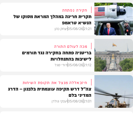
חקירה נפתחה
תקרית חריגה במהלך המראת מסוקו של
הנשיא טראמפ
21:21
05/08/26
יצחק כהן
מכה לעולם התורה
בריטניה פתחה בחקירה נגד תורמים
לישיבות בהתנחלויות
בעולם
21:12
05/08/26
דודי סגל
חיזבאללה מנצל את תקופת השיחות
צה"ל דרש תקיפה עוצמתית בלבנון – הדרג
המדיני בלם
חרדים
21:01
05/08/26
יענקי גולדן
חדשות