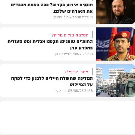
חוגגים אירוע בקרוב? ככה באמת מכבדים
את האורחים שלכם.
מערכת המחדש תוכן שיווקי
הסלמה מול סעודיה?
החות'ים טוענים: תקפנו מכלית נפט סעודית
במפרץ עדן
תוכן שיווקי
21:50
05/08/26
יצחק כהן
אחרי יוניפי"ל
המדינה שתשלח חיילים ללבנון כדי לפקח
על הפיילוט
צבא וביטחון
21:36
05/08/26
דודי סגל
מדיני