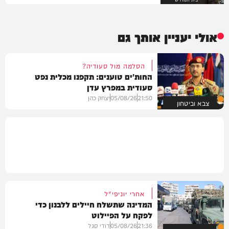
אולי יעניין אותך גם
הסלמה מול סעודיה?
החות'ים טוענים: תקפנו מכלית נפט
סעודית במפרץ עדן
21:50
05/08/26
יצחק כהן
צבא וביטחון
אחרי יוניפי"ל
המדינה שתשלח חיילים ללבנון כדי
לפקח על הפיילוט
21:36
05/08/26
דודי סגל