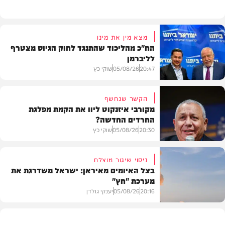
מצא מין את מינו
הח"כ מהליכוד שהתנגד לחוק הגיוס מצטרף
לליברמן
20:47
05/08/26
שוקי כץ
הקשר שנחשף
מקורבי איזנקוט ליוו את הקמת מפלגת
החרדים החדשה?
פוליטי
20:30
05/08/26
שוקי כץ
ניסוי שיגור מוצלח
בצל האיומים מאיראן: ישראל משדרגת את
מערכת "חץ"
פוליטי
20:16
05/08/26
יענקי גולדן