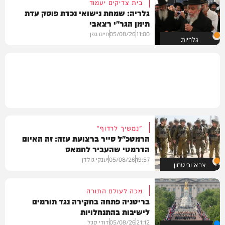
בית צדיקים יעמוד
גלריה: שמחת נישואי נכדת פוסק עדת
תימן הגר"י רצאבי
11:00
05/08/26
חיים גפן
גלריות
"נמשיך לרדוף"
הרמטכ"ל סייר ברצועת עזה: זה האיום
הדרמטי שהעביר לחמאס
19:57
05/08/26
יענקי גולדן
צבא וביטחון
מכה לעולם התורה
בריטניה פתחה בחקירה נגד תורמים
לישיבות בהתנחלויות
21:12
05/08/26
דודי סגל