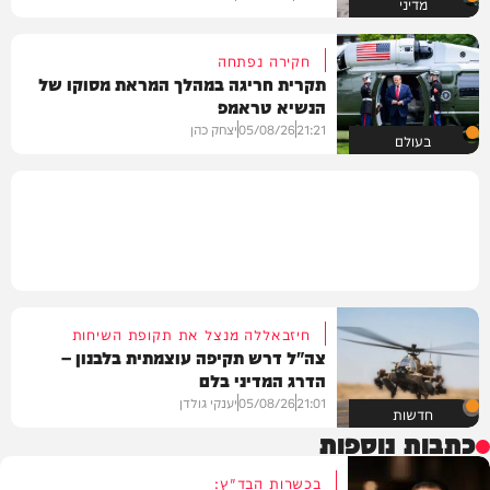
מדיני
חקירה נפתחה
תקרית חריגה במהלך המראת מסוקו של
הנשיא טראמפ
21:21
05/08/26
יצחק כהן
בעולם
חיזבאללה מנצל את תקופת השיחות
צה"ל דרש תקיפה עוצמתית בלבנון –
הדרג המדיני בלם
21:01
05/08/26
יענקי גולדן
חדשות
כתבות נוספות
בכשרות הבד"ץ: