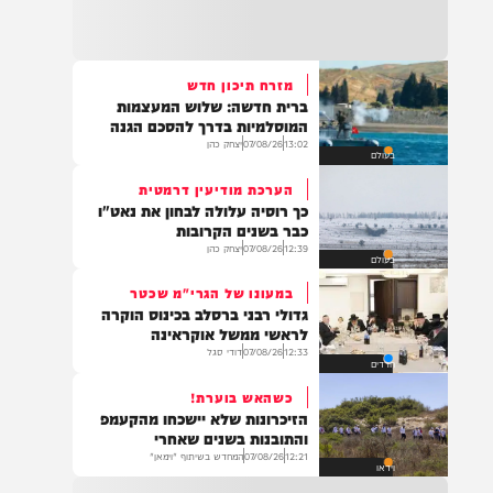
22:32
בהמשך להחייאה שבוצעה בבני ברק: הציבור
מתבקש להתפלל עבור הפעוט צבי בן שיינא
לרפואה שלמה
מזרח תיכון חדש
ברית חדשה: שלוש המעצמות
21:32
המוסלמיות בדרך להסכם הגנה
בין הזמנים: שלושה בחורי ישיבות חולצו
13:02
07/08/26
יצחק כהן
בעולם
מהכינרת לאחר שנסחפו לעומק האגם, בחוף
בלתי מוכרז כשהם על גבי אביזר ציפה.
הערכת מודיעין דרמטית
כך רוסיה עלולה לבחון את נאט"ו
כבר בשנים הקרובות
12:39
07/08/26
יצחק כהן
בעולם
21:31
בני ברק: חובשים ופראמדיקים של ארגון הצלה
במעונו של הגרי"מ שכטר
מבצעים פעולות החייאה על תינוק כבן שנה וחצי
גדולי רבני ברסלב בכינוס הוקרה
לאחר שנחנק משקית.
לראשי ממשל אוקראינה
12:33
07/08/26
דודי סגל
חרדים
כשהאש בוערת!
19:03