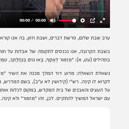
רב שבת שלום, פרשת דברים, ושבת חזון, בה אנו קוראים את נ
שבת הקרובה, אנו נכנסים לתקופה של אבלות על חורבן בי
הילים (עט, א): "מִזְמוֹר לְאָסָף, בָּאוּ גוֹיִם בְּנַחֲלָתֶךָ, טִמְּאוּ אֶת הֵיכַל
שאלת השאלה: מדוע דוד המלך מכנה את השיר "מזמור"? הר
קרוא לו קינה. רש"י (קידושין לא ע"ב), בשם המדרש, מסבי
ל העצים והאבנים של בית המקדש, במקום לכלות אותה על עם 
ם ישראל המשיך להתקיים. לכן, זהו "מזמור" ולא קינה.