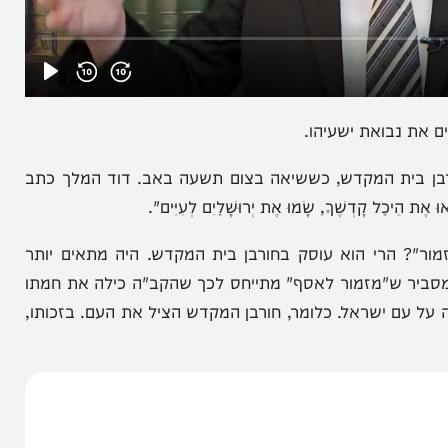
בואת ישעיהו.
ת המקדש, כששיאה בצום תשעה באב. דוד המלך כתב
 קָדְשֶׁךָ, שָׂמוּ אֶת יְרוּשָׁלַיִם לְעִיִּים".
י הוא עוסק בחורבן בית המקדש. היה מתאים יותר
ר ש"מזמור לאסף" מתייחס לכך שהקב"ה כילה את חמתו
ישראל. כלומר, חורבן המקדש הציל את העם. בזכותו,