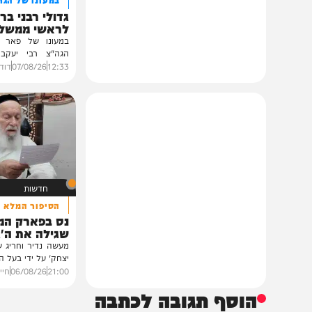
חרדים
במעונו של הגרי"מ שכ
גדולי רבני ברסלב בכ
לראשי ממשל אוקרא
במעונו של פאר הדור וזק
הגה"צ רבי יעקב מאיר ש
ובהשתתפות...
12:33
07/08/26
דודי סגל
0