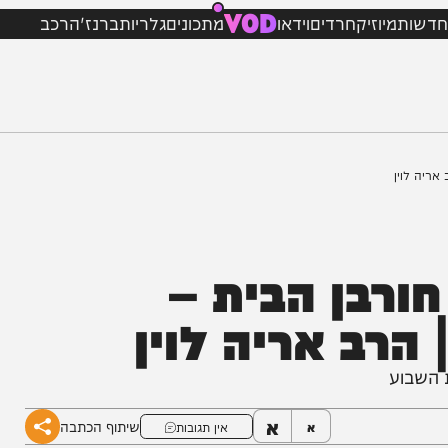
VOD
מיוזיק
חרדים
וידאו
מתכונים
גלריות
ברנז'ה
רכב
ן
רבן הבית –
ב אריה לוין
ע