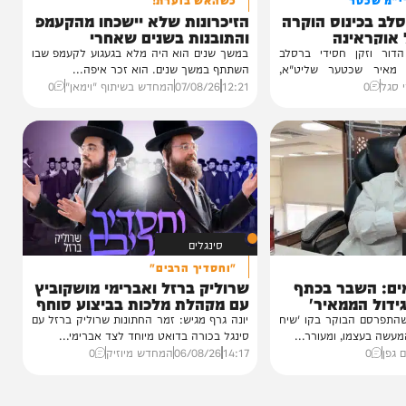
וידאו
טר
כשהאש בוערת!
ינוס הוקרה
הזיכרונות שלא יישכחו מהקעמפ
ינה
והתובנות בשנים שאחרי
ן חסידי ברסלב
במשך שנים הוא היה מלא בגעגוע לקעמפ שבו
כטער שליט"א,
השתתף במשך שנים. הוא זכר איפה...
12:21
07/08/26
המחדש בשיתוף "וימאן"
0