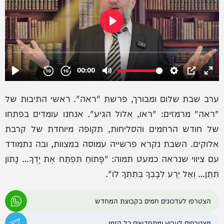
ערב שבת שלום ומבורך, פרשת "ראה". ראשי התיבות של
"ראה" מרמזים: "ראו, אלול הגיע". אנחנו עומדים בפתחו
של חודש הרחמים והסליחות, תקופה מיוחדת של קרבת
אלוקים. השבת נקרא פרשייה עמוסה במצוות, ובה נתמודד
עם ציווי שנראה כמעט תמוה: "פָּתוֹחַ תִּפְתַּח אֶת יָדְךָ… נָתוֹן
תִּתֵּן… וְאַל יֵרַע לְבָבְךָ בְּתִתְּךָ לוֹ".
הצטרפו לעדכונים חמים בקבוצת המחדש
מצטרפים לערוץ ומתחדשים כל הזמן