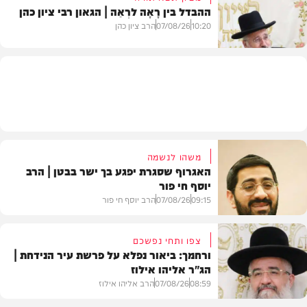
ההבדל בין רָאָה לרְאֵה | הגאון רבי ציון כהן
בעולם
10:20
07/08/26
הרב ציון כהן
וידאו
משהו לנשמה
האגרוף שסגרת יפגע בך ישר בבטן | הרב
יוסף חי פור
09:15
07/08/26
הרב יוסף חי פור
צפו ותחי נפשכם
ורחמך: ביאור נפלא על פרשת עיר הנידחת |
הג"ר אליהו אילוז
וידאו
08:59
07/08/26
הרב אליהו אילוז