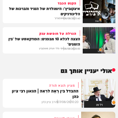
הקנס הכבד
איצקוביץ': היומולדת של הנגיד והברכות של
הליכודניקים
איצקוביץ'
06/08/26
21:40
חדשות
הגרלה על חופשת ענק
הצצה לכלא 10 מבפנים: הפודקאסט של 'בין
הזמנים'
יוסי פלד ויצחק מושקוביץ
06/08/26
20:00
VOD
אולי יעניין אותך גם
מציון תצא תורה
ההבדל בין רָאָה לרְאֵה | הגאון רבי ציון
כהן
10:20
07/08/26
הרב ציון כהן
וידאו