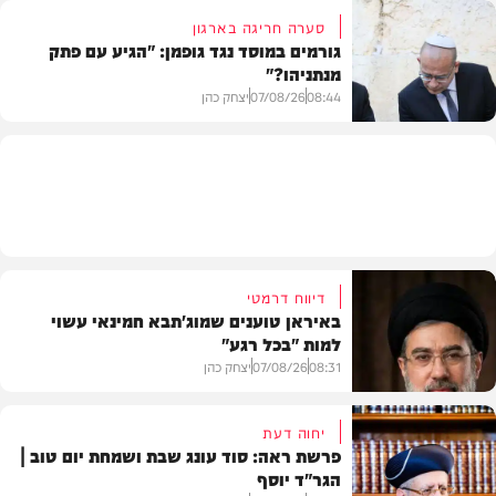
סערה חריגה בארגון
גורמים במוסד נגד גופמן: "הגיע עם פתק
מנתניהו?"
וידאו
08:44
07/08/26
יצחק כהן
צבא וביטחון
דיווח דרמטי
באיראן טוענים שמוג'תבא חמינאי עשוי
למות "בכל רגע"
08:31
07/08/26
יצחק כהן
יחוה דעת
פרשת ראה: סוד עונג שבת ושמחת יום טוב |
הגר"ד יוסף
חדשות