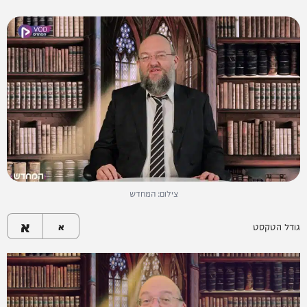
צילום: המחדש
א
גודל הטקסט
א