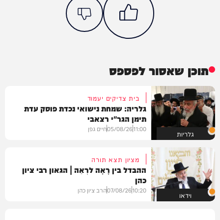
תוכן שאסור לפספס
בית צדיקים יעמוד
גלריה: שמחת נישואי נכדת פוסק עדת
תימן הגר"י רצאבי
11:00
05/08/26
חיים גפן
גלריות
מציון תצא תורה
ההבדל בין רָאָה לרְאֵה | הגאון רבי ציון
כהן
10:20
07/08/26
הרב ציון כהן
וידאו