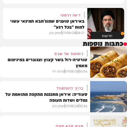
דיווח דרמטי
באיראן טוענים שמוג'תבא חמינאי עשוי
למות "בכל רגע"
08:31
07/08/26
יצחק כהן
חדשות
כתבות נוספות
ניחוחות של שבת
טורטיה-רול בשר קצוץ וצנוברים במינימום
מאמץ
10:54
07/08/26
פנינה לוי
בדרך להסלמה?
סעודיה: איראן מתכננת מתקפה מתואמת על
נמלים ושדות תעופה
מתכונים
10:34
07/08/26
יצחק כהן
מציון תצא תורה