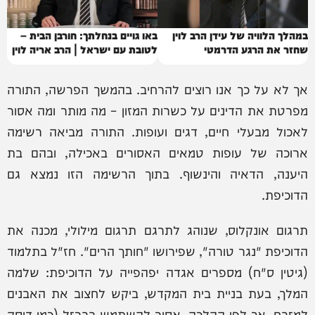
במהלך הלוויה של עידן הרב לוין
באו גויים בנחלתך: חורבן הבית –
שחזר את הרגע הדרמטי
לטובת עם ישראל | הרב אריה לוין
אך לא על כך אנו רוצים להרחיב. בהמשך הפרשה, התורה
מפרטת את הדינים על כשרות המזון – מה מותר ומה אסור
לאכול מבעלי חיים, דגים ועופות. התורה מביאה רשימה
ארוכה של עופות טמאים האסורים באכילה, ובהם בת
היענה, הדאיה והינשוף. בתוך הרשימה הזו נמצא גם
הדוכיפת.
תרגום אונקלוס, שנוהג לתרגם תרגום מילולי, מכנה את
הדוכיפת "נגר טורה", שפירושו "חותך הרים". חז"ל בתלמוד
(גיטין ס"ח) מספרים אגדה יפהפייה על הדוכיפת: שלמה
המלך, בעת בניית בית המקדש, ביקש לחצוב את האבנים
למזבח. אך לפי ההלכה, אסור להשתמש בברזל (כמו דיסק