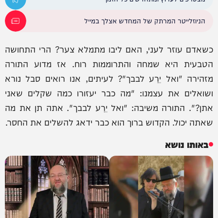
הניוזלייטר המרתק של המחדש אצלך במייל
כשאדם עוזר לעני, האם ליבו מתמלא צער? הרי התחושה
הטבעית היא שמחה והתרוממות רוח. אז מדוע התורה
מזהירה "ואל יֵרַע לבבך"? לעיתים, אנו רואים סבל נורא
ושואלים את עצמנו: "מה כבר יעזורו כמה שקלים שאני
אתן?". התורה משיבה: "ואל יֵרַע לבבך". אתה תן את מה
שאתה יכול. הקדוש ברוך הוא כבר ידאג להשלים את החסר.
באותו נושא