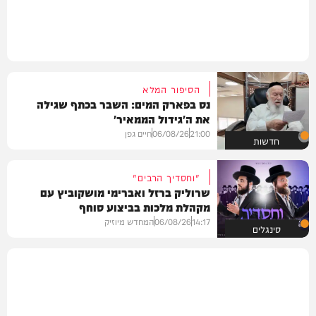
הסיפור המלא
נס בפארק המים: השבר בכתף שגילה
את ה'גידול הממאיר'
21:00
06/08/26
חיים גפן
חדשות
"וחסדיך הרבים"
שרוליק ברזל ואברימי מושקוביץ עם
מקהלת מלכות בביצוע סוחף
14:17
06/08/26
המחדש מיוזיק
סינגלים