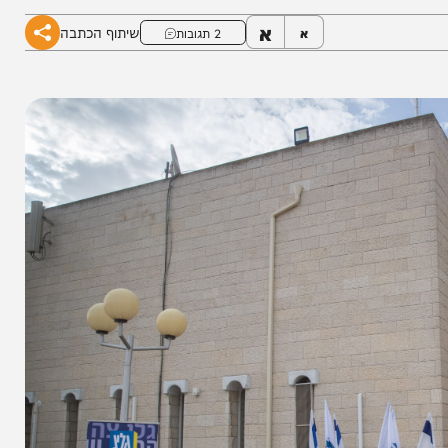
ף להדהד עלילות דם שקריות
א
שיתוף הכתבה
א
2 תגובות