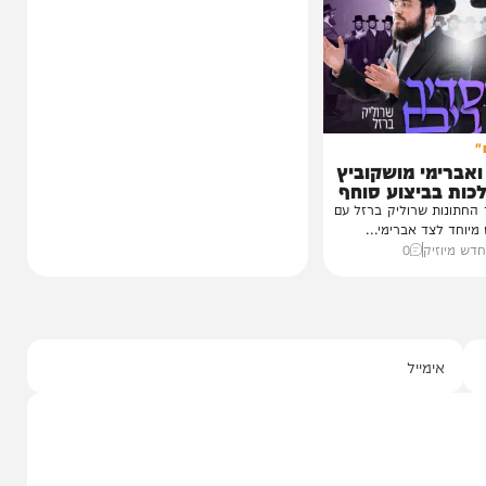
הגרלה על חופשת ענק
הצצה לכלא 10 מבפנים:
הפודקאסט של 'בין הזמנים'
עדות מטלטלת מתוך כלא 10, עצות מעשיות
מעורך הדין שמלווה את בחורי הישיבות,
ביקורת...
20:00
06/08/26
יוסי פלד ויצחק מושקוביץ
0
י מושקוביץ
יצוע סוחף
 שרוליק ברזל עם
ד אברימי...
ק
0