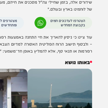
פן הערכי הדגישו חברי החוג את הפגיעה הישירה במורל החיי
ת רוח הלוחמים, אלא אף להדהד עלילות דם שקריות – עלילות
ידורים אלה, בזמן שחיילי צה"ל מסכנים את חייהם, מערערים א
ל לוחמינו בארץ ובעולם."
הצטרפו לעדכונים חמים
מצטרפים לערוץ
בקבוצת המחדש
ומתחדשים כל הזמן
וד ציינו כי ניסיון להאריך את חיי התחנה באמצעות רפורמות 
 ולבסוף תישוב הרוח הפוליטית האסורה למדיום הצבאי. בסיכ
פורמות או תנאי סף, אלא להמליץ באופן חד־משמעי: "לסגור 
באותו נושא