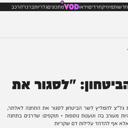
VOD
מיוזיק
חרדים
וידאו
מתכונים
גלריות
ברנז'ה
רכב
טחון: "לסגור את
צ להמליץ לשר הביטחון לסגור את התחנה לאלתר,
רב בה וטענות נוספות • תוקפים: שדרנים בתחנה