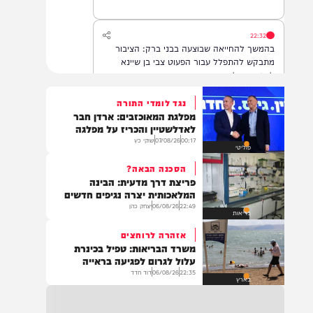
22:32
בהמשך להחייאה שבוצעה בבני ברק: הציבור
מתבקש להתפלל עבור הפעוט צבי בן שיינא
לרפואה שלמה
נגד לומדי התורה
מפלגת המאוכזבים: ארדן חבר
21:32
לאדלשטיין והכריז על מפלגה
בין הזמנים: שלושה בחורי ישיבות חולצו
00:17
07/08/26
שוקי כץ
פוליטי
מהכינרת לאחר שנסחפו לעומק האגם, בחוף
בלתי מוכרז כשהם על גבי אביזר ציפה.
הסכנה הבאה?
פריצת דרך מדעית: הבינה
המלאכותית יצרה נגיפים חדשים
22:49
06/08/26
יצחק כהן
21:31
בריאות
בני ברק: חובשים ופראמדיקים של ארגון הצלה
אזהרה לרוחצים
מבצעים פעולות החייאה על תינוק כבן שנה וחצי
משרד הבריאות: טפיל בכינרת
לאחר שנחנק משקית.
עלול לגרום לפגיעה בראייה
22:35
06/08/26
דוד חדד
בארץ