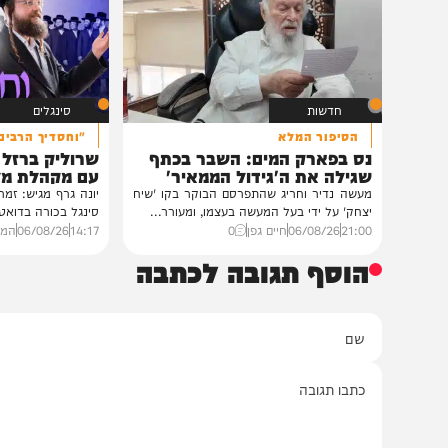
בית צדיקים יעמוד
גלריה: שמחת נישואי נכדת
פוסק עדת תימן הגר"י רצאבי
רבנים ואישי ציבור השתתפו בשמחת נישואי
נכדת פוסק עדת תימן, הגאון רבי יצחק
רצאבי,...
11:00
05/08/26
חיים גפן
0
חדשות
סינגלים
הסיפור המלא
"וחסדיך הרבים"
נס בפארק המים: השבר בכתף
שרוליק ברזל ואברימ
שגילה את ה'גידול הממאיר'
עם מקהלת מלכות בב
מעשה נדיר וחריג שהתפרסם הבוקר בקו 'שיח
יונה גרף מגיש: זמר החתונות
יצחק' על ידי בעל המעשה בעצמו, ומעורר...
סינגל בכורה בדואט מיוחד לצ
21:00
06/08/26
חיים גפן
0
14:17
06/08/26
המחדש מיוזי