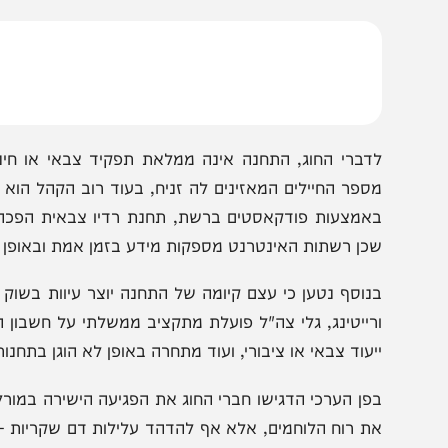
וג הפרופסורים לחוסן לאומי פנה לוועדה לבחינת פעילות גל
אלתר. במכתב שהועבר לוועדה ציינו חברי החוג כי אין 
מוקרטית, וכי קיומה מהווה "אנומליה שאין לה אח ורע בעולם"
דברי החוג, התחנה אינה ממלאת תפקיד צבאי או חינוכי כלש
ספר החיילים המאזינים לה זניח, בעוד רוב הקהל הוא אזרחי. 
אמצעות פודקאסטים ברשת, תחנת רדיו צבאית הפכה לשריד לא
כן רשתות האינטרנט מספקות מידע בזמן אמת ובאופן רחב יות
נוסף נטען כי עצם קיומה של התחנה יוצר עיוות בשוק התקש
רייטינג, גלי צה"ל פועלת מתקציב ממשלתי על חשבון הציבו
יעוד צבאי או ציבורי, ועוד מתחרה באופן לא הוגן בתחנות הפרטי