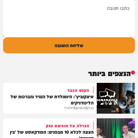
תגובה
שליחת התגובה
הנצפים ביותר
הקנס הכבד
איצקוביץ': היומולדת של הנגיד והברכות של
הליכודניקים
איצקוביץ'
06/08/26
21:40
חדשות
הגרלה על חופשת ענק
הצצה לכלא 10 מבפנים: הפודקאסט של 'בין
הזמנים'