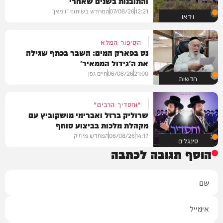
והתובנות בשנים שאחרי
12:21
07/08/26
המחדש בשיתוף "וימאן"
וידאו
הסיפור המלא
נס בפארק המים: השבר בכתף שגילה
את ה'גידול הממאיר'
21:00
06/08/26
חיים גפן
חדשות
"וחסדיך הרבים"
שרוליק ברזל ואברימי מושקוביץ עם
מקהלת מלכות בביצוע סוחף
14:17
06/08/26
המחדש מיוזיק
סינגלים
הוסף תגובה לכתבה
שם
אימייל