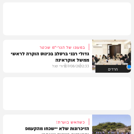
במעונו של הגרי"מ שכטר
גדולי רבני ברסלב בכינוס הוקרה לראשי
ממשל אוקראינה
12:33
07/08/26
דודי סגל
חרדים
כשהאש בוערת!
הזיכרונות שלא יישכחו מהקעמפ