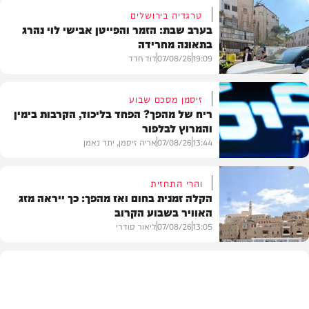
טרגדיה בירושלים
בערב שבת: הזמר והפייטן אבישי לוי נהרג
בתאונה מחרידה
19:09
07/08/26
דוד חדד
זיסמן מסכם שבוע
ריח של מהפך? הפחד בליכוד, הקרבות בימין
והמרוץ לבלפור
בארץ
13:44
07/08/26
אריה זיסמן, יתד נאמן
והרי התחזית
הקלה זמנית בחום ואז מהפך: כך ייראה מזג
האוויר בשבוע הקרוב
פוליטי
13:05
07/08/26
ליאור סודרי
מזג האוויר