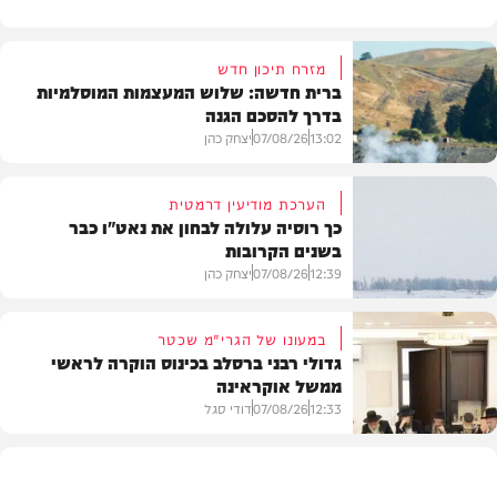
מזרח תיכון חדש
ברית חדשה: שלוש המעצמות המוסלמיות
בדרך להסכם הגנה
13:02
07/08/26
יצחק כהן
הערכת מודיעין דרמטית
כך רוסיה עלולה לבחון את נאט"ו כבר
בשנים הקרובות
בעולם
12:39
07/08/26
יצחק כהן
במעונו של הגרי"מ שכטר
גדולי רבני ברסלב בכינוס הוקרה לראשי
ממשל אוקראינה
בעולם
12:33
07/08/26
דודי סגל