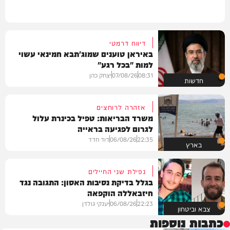
דיווח דרמטי
באיראן טוענים שמוג'תבא חמינאי עשוי
למות "בכל רגע"
08:31
07/08/26
יצחק כהן
חדשות
אזהרה לרוחצים
משרד הבריאות: טפיל בכינרת עלול
לגרום לפגיעה בראייה
22:35
06/08/26
דוד חדד
בארץ
נפילת שני החיילים
בגלל בדיקת נסיבות האסון: התגובה נגד
חיזבאללה הוקפאה
22:23
06/08/26
יענקי גולדן
צבא וביטחון
כתבות נוספות