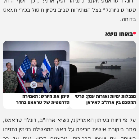
"דונלד טראמפ זועם: 'נתניהו דופק אותי!'", כך חשף ה"וול
סטריט ג'ורנל" בצל המתיחות סביב ניסיון חיסול בכירי חמאס
בדוחה.
באותו נושא
מגבלות ימיות ואגרות ענק: פרטי
סימן את היורש: האמירה
ההסכם בין ארה"ב לאיראן
הדרמטית של טראמפ בחדר
הסגלגל
על פי דיווח בעיתון האמריקני, נשיא ארה"ב, דונלד טראמפ,
מתח ביקורת אישית חריפה על ראש הממשלה בנימין נתניהו
בשיחה עם יועציו הבכירים. טראמפ הביע זעם על כך