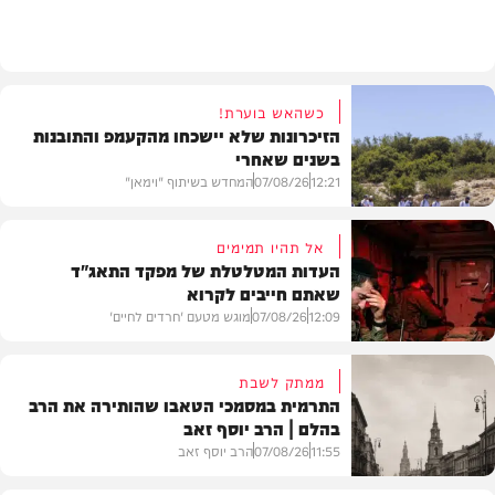
חרדים
כשהאש בוערת!
הזיכרונות שלא יישכחו מהקעמפ והתובנות
בשנים שאחרי
12:21
07/08/26
המחדש בשיתוף "וימאן"
אל תהיו תמימים
העדות המטלטלת של מפקד התאג"ד
שאתם חייבים לקרוא
וידאו
12:09
07/08/26
מוגש מטעם 'חרדים לחיים'
ממתק לשבת
התרמית במסמכי הטאבו שהותירה את הרב
בהלם | הרב יוסף זאב
דעות
11:55
07/08/26
הרב יוסף זאב