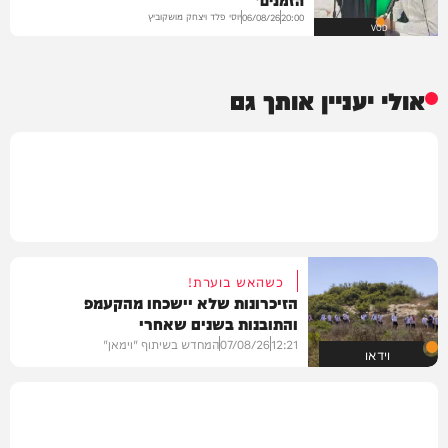
יוסי פלד ויצחק מושקוביץ
06/08/26
20:00
VOD
אולי יעניין אותך גם
כשהאש בוערת!
הזיכרונות שלא יישכחו מהקעמפ
והתובנות בשנים שאחרי
12:21
07/08/26
המחדש בשיתוף "וימאן"
וידאו