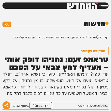
המחדש
0%
חדשות
דף הבית
חדשות
טראמפ זעם: נתניהו דופק אותי – מעדיף לחץ צבאי על הסכם
התקיפה בקטאר
טראמפ זעם: נתניהו דופק אותי
– מעדיף לחץ צבאי על הסכם
עוד ספין? העיתון האמריקני טוען כי נשיא ארה"ב, דונלד
טראמפ, זועם על ראש הממשלה, בנימין נתניהו, על רקע
ניסיון חיסול בכירי חמאס בקטאר • בניגוד לדיווח, טראמפ
ובכירי הממשל השמיעו עד כה גינויים רפים בלבד לתקיפה
שיתוף הכתבה
08:59
18/09/25
דודי סגל
אין תגובות