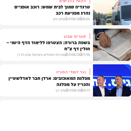
הקטל בכבישים
טרגדיה סמוך לבית שמש: רוכב אופניים
נהרג מפגיעת רכב
08:04
07/08/26
יצחק כהן
סוגרים שבוע
בשפה ברורה: הצטרפו ללימוד הדף היומי –
חולין דף צ"ח
בארץ
07:56
07/08/26
מערכת המחדש בשיתוף מכון הדרן
נגד לומדי התורה
מפלגת המאוכזבים: ארדן חבר לאדלשטיין
והכריז על מפלגה
בית המדרש
00:17
07/08/26
שוקי כץ
פוליטי