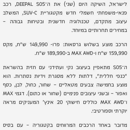
לישראל, השיקה היום (שני) את ה־DEEPAL S05, רכב
פנאי-משפחתי חשמלי חדש מקטגוריית SUV-C, המשלב
עיצוב מתקדם, טכנולוגיה חדשנית ובטיחות גבוהה –
במחירים תחרותיים במיוחד.
הרכב מוצע בשלוש גרסאות: פרו- 149,990 ש"ח, מקס
159,990 ש"ח ו-MAX AWD ב-189,990 ש"ח.
ה־S05 מתאפיין בעיצוב נקי ועתידני עם חזית בהשראת
"כנפי חללית", דלתות ללא מסגרת וידיות נסתרות. הוא
מוצע בחמישה צבעים מטאליים – שחור, כחול, לבן, כסף
ואפור – ובשני עיצובים פנימיים (שחור או כתום). דגמי MAX
ו־MAX AWD כוללים חישוקי 20 אינץ’ המעניקים מראה
יוקרתי וספורטיבי.
מדובר באחד הרכבים המרווחים בקטגוריה – עם בסיס