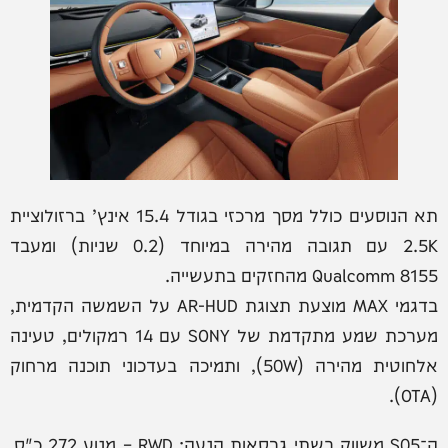
תא הנוסעים כולל מסך מרכזי בגודל 15.4 אינץ’ ברזולוציית
2.5K עם תגובה מהירה במיוחד (0.2 שניות) ומעבד
Qualcomm 8155 מהחזקים בתעשייה.
בדגמי MAX מוצעת תצוגת AR-HUD על השמשה הקדמית,
מערכת שמע מתקדמת של SONY עם 14 רמקולים, טעינה
אלחוטית מהירה (50W), ותמיכה בעדכוני תוכנה מרחוק
(OTA).
ה־S05 משווק בשתי גרסאות הנעה: RWD – מנוע 272 כ"ס,