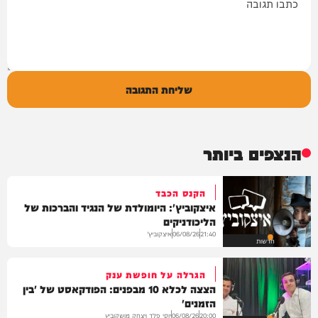
שליחת התגובה
הנצפים ביותר
הקנס הכבד
איצקוביץ': היומולדת של הנגיד והברכות של
הליכודניקים
איצקוביץ'
06/08/26
21:40
חדשות
הגרלה על חופשת ענק
הצצה לכלא 10 מבפנים: הפודקאסט של 'בין
הזמנים'
יוסי פלד ויצחק מושקוביץ
06/08/26
20:00