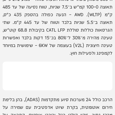
תאוצה 0–100 קמ"ש ב־7.5 שניות, טווח נסיעה של עד 485
ק"מ (WLTP). AWD – הנעה כפולה בהספק 435 כ"ס,
תאוצה ב־5.5 שניות בלבד וטווח של עד 445 ק"מ. שתי
הגרסאות כוללות סוללת CATL LFP בקיבולת 68.8 קוט"ש,
טעינה מהירה מ־30% ל־80% בכ־15 דקות בלבד ואפשרות
טעינה חיצונית (V2L) בעוצמה של 6KW – שימושית במיוחד
לקמפינג ולפעילות חוץ.
הרכב כולל 24 מערכות סיוע מתקדמות (ADAS), בהן בלימת
חירום אוטומטית, בקרת שיוט אדפטיבית עם שמירה על
מרכז נתיב, זיהוי הולכי רגל ורוכבי אופניים, התראה על