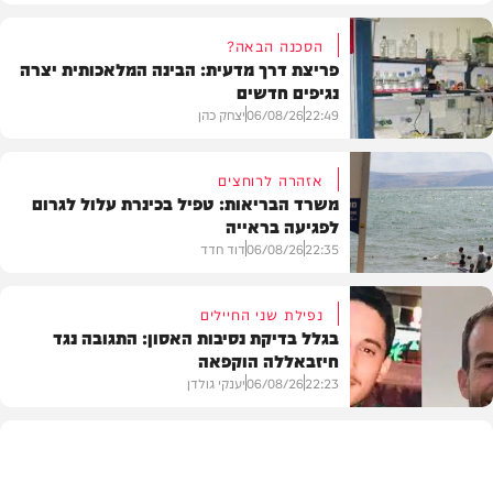
הסכנה הבאה?
פריצת דרך מדעית: הבינה המלאכותית יצרה
נגיפים חדשים
22:49
06/08/26
יצחק כהן
אזהרה לרוחצים
משרד הבריאות: טפיל בכינרת עלול לגרום
לפגיעה בראייה
בריאות
22:35
06/08/26
דוד חדד
נפילת שני החיילים
בגלל בדיקת נסיבות האסון: התגובה נגד
חיזבאללה הוקפאה
בארץ
22:23
06/08/26
יענקי גולדן
צבא וביטחון