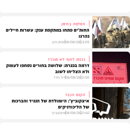
הסלמה בתימן
החות'ים פתחו במתקפת ענק: עשרות חיילים
נהרגו
22:05
06/08/26
יצחק כהן
נכנסו לחוף לא מוכרז
דרמה בכנרת: שלושה בחורים נסחפו לעומק
ולא הצליחו לשוב
בעולם
21:50
06/08/26
דוד חדד
הקנס הכבד
איצקוביץ': היומולדת של הנגיד והברכות
של הליכודניקים
בארץ
21:40
06/08/26
איצקוביץ'