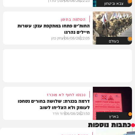
22:23
06/08/26
יענקי גולדן
צבא וביטחון
הסלמה בתימן
החות'ים פתחו במתקפת ענק: עשרות
חיילים נהרגו
22:05
06/08/26
יצחק כהן
בעולם
נכנסו לחוף לא מוכרז
דרמה בכנרת: שלושה בחורים נסחפו
לעומק ולא הצליחו לשוב
21:50
06/08/26
דוד חדד
בארץ
כתבות נוספות