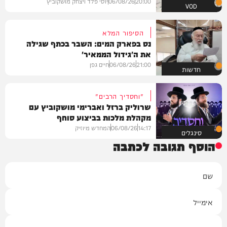
20:00
06/08/26
יוסי פלד ויצחק מושקוביץ
VOD
הסיפור המלא
נס בפארק המים: השבר בכתף שגילה
את ה'גידול הממאיר'
21:00
06/08/26
חיים גפן
חדשות
"וחסדיך הרבים"
שרוליק ברזל ואברימי מושקוביץ עם
מקהלת מלכות בביצוע סוחף
14:17
06/08/26
המחדש מיוזיק
סינגלים
הוסף תגובה לכתבה
שם
אימייל
תגובה