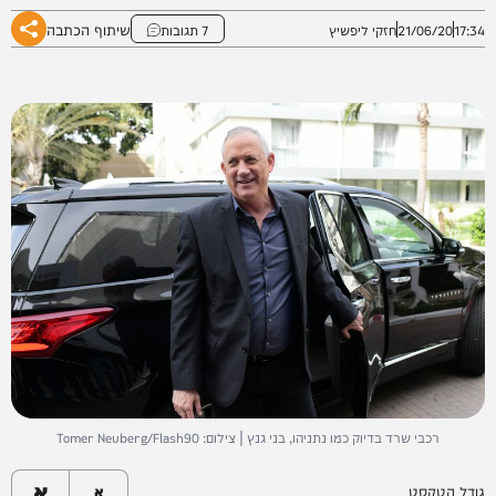
שיתוף הכתבה
17:34
21/06/20
חזקי ליפשיץ
7 תגובות
רכבי שרד בדיוק כמו נתניהו, בני גנץ | צילום: Tomer Neuberg/Flash90
א
גודל הטקסט
א