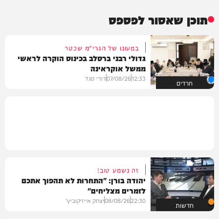
תוכן שאסור לפספס
במעונו של הגרי"מ שכטר
גדולי רבני ברסלב בכינוס הוקרה לראשי
ממשל אוקראינה
12:33
07/08/26
דודי סגל
חרדים
זה נשמע טוב!
יהודה בורן: "התחרות לא תהפוך אתכם
לזמרים מצליחים"
22:30
08/08/26
יצחק אייזיקוביץ'
חדשות