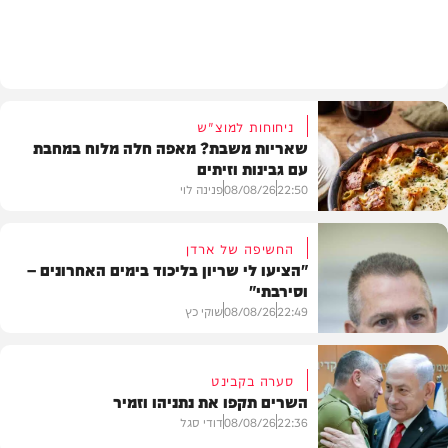
חדשות
ניחוחות למוצ"ש
שאריות משבת? מאפה חלה מלוח במחבת
עם גבינות וזיתים
22:50
08/08/26
פנינה לוי
החשיפה של ארדן
"הציעו לי שריון בליכוד בימים האחרונים –
וסירבתי"
מתכונים
22:49
08/08/26
שוקי כץ
סערה בקבינט
השרים תקפו את נתניהו וזמיר
חדשות
22:36
08/08/26
דודי סגל