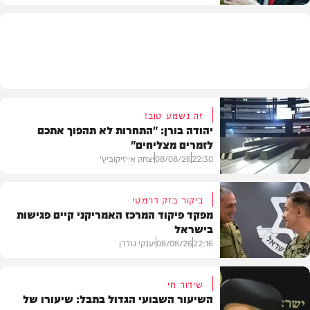
מדיני
זה נשמע טוב!
יהודה בורן: "התחרות לא תהפוך אתכם
לזמרים מצליחים"
22:30
08/08/26
יצחק אייזיקוביץ'
ביקור בזק דרמטי
מפקד פיקוד המרכז האמריקני קיים פגישות
בישראל
חדשות
22:16
08/08/26
יענקי גולדן
שידור חי
השיעור השבועי הגדול בתבל: שיעורו של