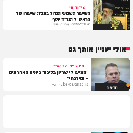
שידור חי
השיעור השבועי הגדול בתבל: שיעורו של
הראש"ל הגר"ד יוסף
מערכת המחדש
08/08/26
22:06
וידאו
אולי יעניין אותך גם
החשיפה של ארדן
"הציעו לי שריון בליכוד בימים האחרונים
– וסירבתי"
22:49
08/08/26
שוקי כץ
חדשות