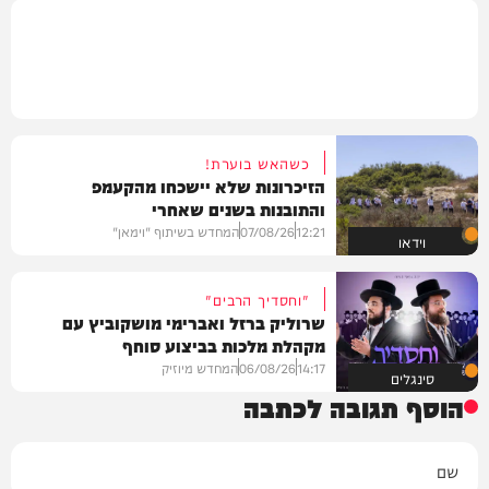
כשהאש בוערת!
הזיכרונות שלא יישכחו מהקעמפ
והתובנות בשנים שאחרי
12:21
07/08/26
המחדש בשיתוף "וימאן"
וידאו
"וחסדיך הרבים"
שרוליק ברזל ואברימי מושקוביץ עם
מקהלת מלכות בביצוע סוחף
14:17
06/08/26
המחדש מיוזיק
סינגלים
הוסף תגובה לכתבה
שם