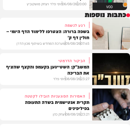
20:00
06/08/26
יוסי פלד ויצחק מושקוביץ
VOD
כתבות נוספות
רגע לנשמה
בשפה ברורה: הצטרפו ללימוד הדף היומי –
חולין דף ק'
07:45
09/08/26
מערכת המחדש בשיתוף מכון הדרן
הביקור הדרמטי
המשב"ק: השטייגען בקעמפ והקצף שהציף
את הבריכה
בית המדרש
23:27
08/08/26
יוסי פלד
האמירות הפוגעניות הובילו לקטטה
תקרית אנטישמית בשדה התעופה
בפיליפינים
המשב"ק
23:21
08/08/26
יצחק כהן