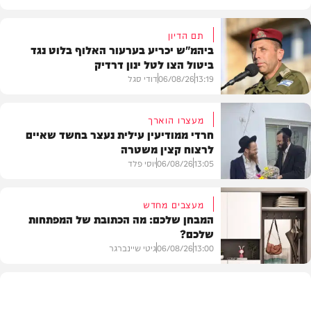
תם הדיון
ביהמ"ש יכריע בערעור האלוף בלוט נגד
ביטול הצו לטל ינון דרדיק
13:19
06/08/26
דודי סגל
מעצרו הוארך
חרדי ממודיעין עילית נעצר בחשד שאיים
לרצוח קצין משטרה
משפט
13:05
06/08/26
יוסי פלד
מעצבים מחדש
המבחן שלכם: מה הכתובת של המפתחות
שלכם?
חרדים
13:00
06/08/26
גיטי שיינברגר