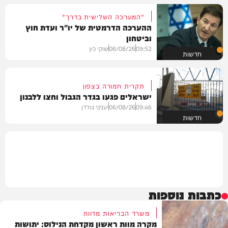
"המערכה השלישית בדרך"
ההערכה הדרמטית של יו"ר ועדת חוץ
וביטחון
09:52
06/08/26
שוקי כץ
חדשות
תקרית חמורה בצפון
ישראלים פגעו בגדר הגבול וחצו ללבנון
09:46
06/08/26
יענקי גולדן
חדשות
כתבות נוספות
משרד הבריאות מדווח
מקרה מוות ראשון מקדחת הנילוס: יתושות