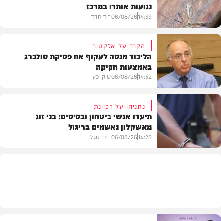
נגועות אותרו במרכז
14:59
06/08/26
דוד חדד
הקרב על אלקטור
הליכוד מנסה לעקוף את פסיקת סולברג
באמצעות חקיקה
בריאות
14:52
06/08/26
שוקי כץ
נתניהו על הכוונת
תיעדו אנשי ביטחון ובסיסים: בני זוג
מאשקלון נאשמים בריגול
פוליטי
14:28
06/08/26
דודי סגל
משפט