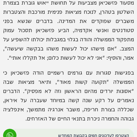
מסעוד פזשכיאן מצביעות על תחושת ייאוש גוברת בצמרת
השלטון בטהרן, לנוכח מציאות פנימית מורכבת והצטברות
משברים שפוקדים את המדינה. בדברים שנשא בפני
סטודנטים ואנשי אקדמיה, הביע פזשכיאן תסכול עמוק
מתפקוד הממשלה והודה בגלוי במגבלות יכולתו להשפיע על
המצב. "אם מישהו יכול לעשות משהו בבקשה שיעשה",
אמר, והוסיף: "אני לא יכול לעשות כלום; אל תקללו אותי".
בפגישות סגורות עם גורמים רשמיים הודה פזשכיאן כי
הממשלה "תקועה קשות מאוד", ותיאר מציאות שבה
"אסונות יורדים מהיום הראשון וזה לא מפסיק". הדברים
נאמרים על רקע שנה קשה במיוחד שעברה על איראן,
שכללה בצורת חריפה, משבר אנרגיה מתמשך, אינפלציה
גבוהה והחמרה ניכרת בתנאי החיים של האזרחים.
הצטרפו לעדכונים חמים בקבוצת המחדש