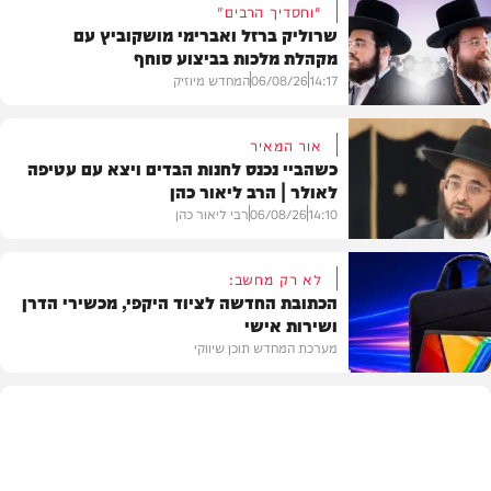
"וחסדיך הרבים"
שרוליק ברזל ואברימי מושקוביץ עם
מקהלת מלכות בביצוע סוחף
14:17
06/08/26
המחדש מיוזיק
אור המאיר
כשהביי נכנס לחנות הבדים ויצא עם עטיפה
לאולר | הרב ליאור כהן
סינגלים
14:10
06/08/26
רבי ליאור כהן
לא רק מחשב:
הכתובת החדשה לציוד היקפי, מכשירי הדרן
ושירות אישי
וידאו
מערכת המחדש תוכן שיווקי
תוכן שיווקי