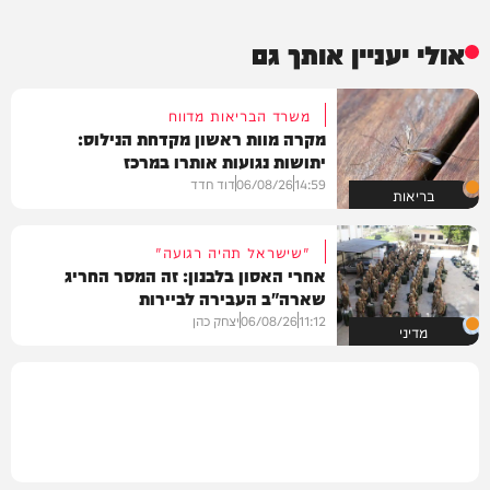
אולי יעניין אותך גם
משרד הבריאות מדווח
מקרה מוות ראשון מקדחת הנילוס:
יתושות נגועות אותרו במרכז
14:59
06/08/26
דוד חדד
בריאות
"שישראל תהיה רגועה"
אחרי האסון בלבנון: זה המסר החריג
שארה"ב העבירה לביירות
11:12
06/08/26
יצחק כהן
מדיני