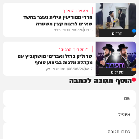
מעצרו הוארך
חרדי ממודיעין עילית נעצר בחשד
שאיים לרצוח קצין משטרה
13:05
06/08/26
יוסי פלד
חרדים
"וחסדיך הרבים"
שרוליק ברזל ואברימי מושקוביץ עם
מקהלת מלכות בביצוע סוחף
14:17
06/08/26
המחדש מיוזיק
סינגלים
הוסף תגובה לכתבה
שם
אימייל
תגובה