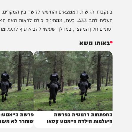
זכור, החשדות התעצמו בעקבות תיעוד מבאר שבע, בו נראה א
צרחות. הילדה המופיעה בתיעוד היא חברה טובה של היימנוט
ישית את הילדה הנעדרת מצפת.
עקבות רגישות הממצאים והחשש לקשר בין המקרים, הורה מפ
העלית להב 433. כעת, ממתינים כולם לראות האם
סתיים חלון המעצר, במהלך שעשוי להביא סוף לתעלומה הכואב
באותו נושא