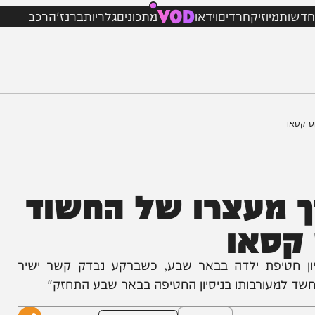
VOD
מיוזיק
חרדים
וידאו
מתכונים
גלריות
ברנז'ה
רכב
מעצרו של החשוד
סאו
יפת ילדה בבאר שבע, כשברקע נבדק קשר ישיר
עורבותו בניסיון החטיפה בבאר שבע התחזק"