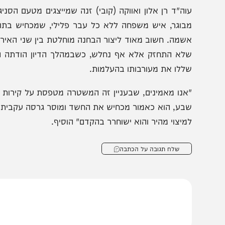
תפתחות דרמטית בפרשת
פרשת היימנוט: החשו
יעלמות הילדה היימנוט קסאו
שוחרר לא מעורב בחט
וה"ד רן אלון ואווקה (קובי) זנה שמייצגים מטעם הסניגוריה 
בוגר, איש משפחה ללא כל עבר פלילי, שמכחיש בתוקף את 
שמה. חשוב מאוד ליצור הבחנה מוחלטת בין שני האירועים, כ
לא התחזק אלא אף נחלש, כשבמהלך הדיון הודתה היחידה 
ללו את מעורבותו בהעלמות.
אנו מאמינים, שבעניין זה המשטרה מטפסת על קירות חלקים וי
בע, הוא כאמור מכחיש את החשד ומוסר גרסה עקבית ממנה לא
מיצוי מהיר והוא ישוחרר בהקדם" הוסיף.
שלח תגובה על הכתבה