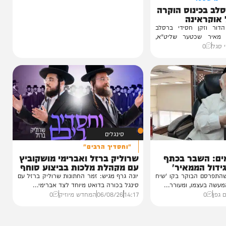
טר
ינוס הוקרה
ינה
ן חסידי ברסלב
כטער שליט"א,