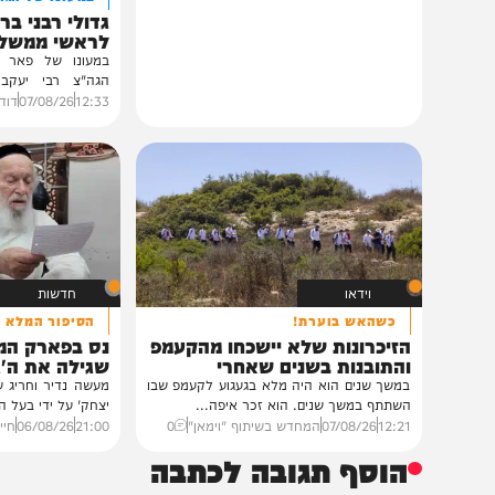
חרדים
במעונו של הגרי"מ שכ
גדולי רבני ברסלב בכ
לראשי ממשל אוקרא
במעונו של פאר הדור וזק
הגה"צ רבי יעקב מאיר ש
ובהשתתפות...
12:33
07/08/26
דודי סגל
0