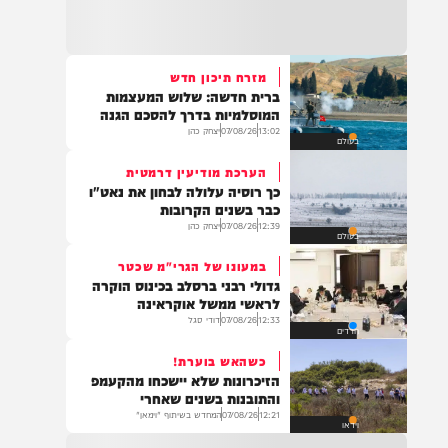
22:32
בהמשך להחייאה שבוצעה בבני ברק: הציבור
מתבקש להתפלל עבור הפעוט צבי בן שיינא
לרפואה שלמה
מזרח תיכון חדש
ברית חדשה: שלוש המעצמות
21:32
המוסלמיות בדרך להסכם הגנה
בין הזמנים: שלושה בחורי ישיבות חולצו
13:02
07/08/26
יצחק כהן
בעולם
מהכינרת לאחר שנסחפו לעומק האגם, בחוף
בלתי מוכרז כשהם על גבי אביזר ציפה.
הערכת מודיעין דרמטית
כך רוסיה עלולה לבחון את נאט"ו
כבר בשנים הקרובות
12:39
07/08/26
יצחק כהן
בעולם
21:31
בני ברק: חובשים ופראמדיקים של ארגון הצלה
במעונו של הגרי"מ שכטר
מבצעים פעולות החייאה על תינוק כבן שנה וחצי
גדולי רבני ברסלב בכינוס הוקרה
לאחר שנחנק משקית.
לראשי ממשל אוקראינה
12:33
07/08/26
דודי סגל
חרדים
כשהאש בוערת!
19:03