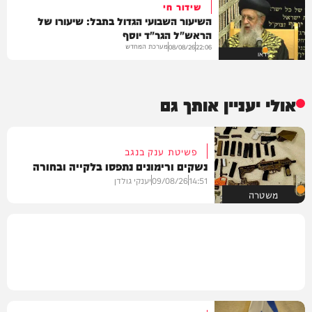
שידור חי
השיעור השבועי הגדול בתבל: שיעורו של
הראש"ל הגר"ד יוסף
מערכת המחדש
08/08/26
22:06
וידאו
אולי יעניין אותך גם
פשיטת ענק בנגב
נשקים ורימונים נתפסו בלקייה ובחורה
14:51
09/08/26
יענקי גולדן
משטרה