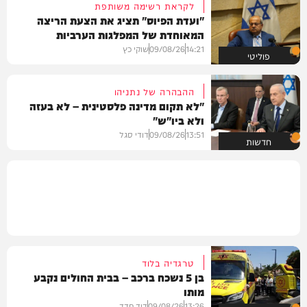
לקראת רשימה משותפת
"ועדת הפיוס" תציג את הצעת הריצה
המאוחדת של המפלגות הערביות
14:21
09/08/26
שוקי כץ
פוליטי
ההבהרה של נתניהו
"לא תקום מדינה פלסטינית – לא בעזה
ולא ביו"ש"
13:51
09/08/26
דודי סגל
חדשות
טרגדיה בלוד
בן 5 נשכח ברכב – בבית החולים נקבע
מותו
13:26
09/08/26
דוד חדד