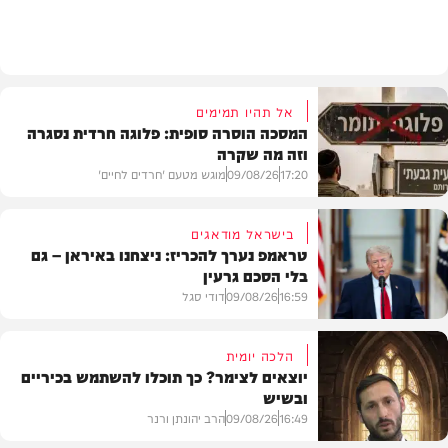
גלריות
אל תהיו תמימים
המסכה הוסרה סופית: פלוגה חרדית נסגרה
וזה מה שקרה
17:20
09/08/26
מוגש מטעם 'חרדים לחיים'
בישראל מודאגים
טראמפ נערך להכריז: ניצחנו באיראן – גם
בלי הסכם גרעין
דעות
16:59
09/08/26
דודי סגל
הלכה יומית
יוצאים לצימר? כך תוכלו להשתמש בכיריים
ובשיש
בעולם
16:49
09/08/26
הרב יהונתן ורנר