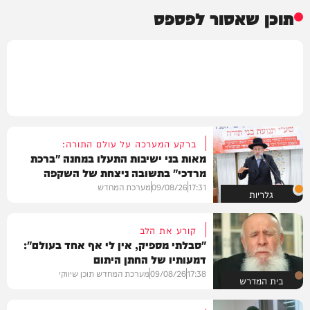
תוכן שאסור לפספס
ברקע המערכה על עולם התורה:
מאות בני ישיבות התעלו במחנה "ברכת
מרדכי" בתשובה ניצחת של השקפה
בהירה
17:31
09/08/26
מערכת המחדש
גלריות
קורע את הלב
"סבלתי מספיק, אין לי אף אחד בעולם":
דמעותיו של החתן היתום
17:38
09/08/26
מערכת המחדש תוכן שיווקי
בית המדרש