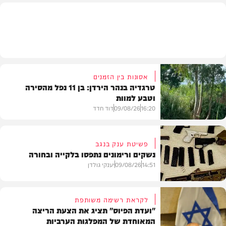
הלכה
אסונות בין הזמנים
טרגדיה בנהר הירדן: בן 11 נפל מהסירה
וטבע למוות
16:20
09/08/26
דוד חדד
פשיטת ענק בנגב
נשקים ורימונים נתפסו בלקייה ובחורה
בארץ
14:51
09/08/26
יענקי גולדן
לקראת רשימה משותפת
"ועדת הפיוס" תציג את הצעת הריצה
המאוחדת של המפלגות הערביות
משטרה