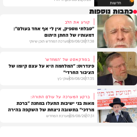
חדשות
כתבות נוספות
קורע את הלב
"סבלתי מספיק, אין לי אף אחד בעולם":
דמעותיו של החתן היתום
17:38
09/08/26
מערכת המחדש תוכן שיווקי
בפודקאסט של 'המחדש'
פינדרוס: "המלחמה היא על עצם קיומו של
הציבור החרדי"
בית המדרש
17:35
09/08/26
שוקי כץ
ברקע המערכה על עולם התורה:
מאות בני ישיבות התעלו במחנה "ברכת
מרדכי" בתשובה ניצחת של השקפה בהירה
פוליטי
17:31
09/08/26
מערכת המחדש