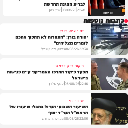
לברית ההגנה החדשה
21:48
08/08/26
יצחק כהן
חדשות
כתבות נוספות
זה נשמע טוב!
יהודה בורן: "התחרות לא תהפוך אתכם
לזמרים מצליחים"
22:30
08/08/26
יצחק אייזיקוביץ'
ביקור בזק דרמטי
מפקד פיקוד המרכז האמריקני קיים פגישות
בישראל
חדשות
22:16
08/08/26
יענקי גולדן
שידור חי
השיעור השבועי הגדול בתבל: שיעורו של
הראש"ל הגר"ד יוסף
חדשות
22:06
08/08/26
מערכת המחדש