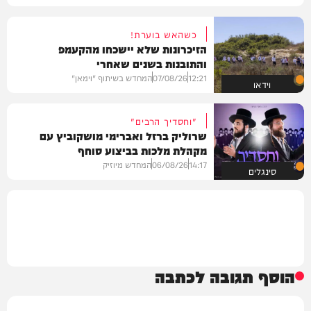
כשהאש בוערת!
הזיכרונות שלא יישכחו מהקעמפ
והתובנות בשנים שאחרי
12:21
07/08/26
המחדש בשיתוף "וימאן"
וידאו
"וחסדיך הרבים"
שרוליק ברזל ואברימי מושקוביץ עם
מקהלת מלכות בביצוע סוחף
14:17
06/08/26
המחדש מיוזיק
סינגלים
הוסף תגובה לכתבה
שם