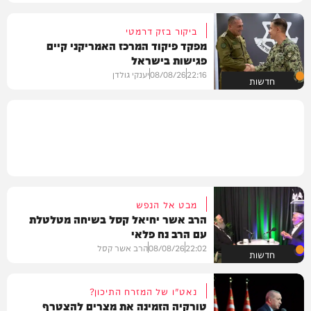
ביקור בזק דרמטי
מפקד פיקוד המרכז האמריקני קיים
פגישות בישראל
22:16
08/08/26
יענקי גולדן
חדשות
מבט אל הנפש
הרב אשר יחיאל קסל בשיחה מטלטלת
עם הרב נח פלאי
22:02
08/08/26
הרב אשר קסל
חדשות
נאט"ו של המזרח התיכון?
טורקיה הזמינה את מצרים להצטרף