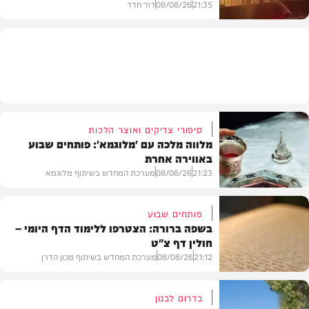
21:35
08/08/26
דוד חדד
חדשות
סיפורי צדיקים ואוצר הלכות
מלווה מלכה עם 'מלוגמא': פותחים שבוע
באווירה אחרת
21:23
08/08/26
מערכת המחדש בשיתוף מלוגמא
פותחים שבוע
בשפה ברורה: הצטרפו ללימוד הדף היומי –
חולין דף צ"ט
פרשת שבוע
21:12
08/08/26
מערכת המחדש בשיתוף מכון הדרן
בדרום לבנון