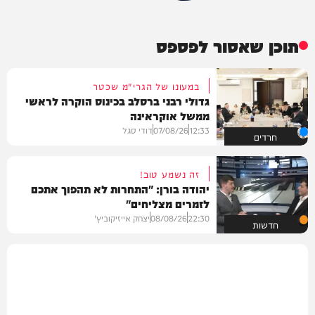
תוכן שאסור לפספס
במעונו של הגרי"מ שכטר
גדולי רבני ברסלב בכינוס הוקרה לראשי
ממשל אוקראינה
12:33
07/08/26
דודי סגל
חרדים
זה נשמע טוב!
יהודה בורן: "התחרות לא תהפוך אתכם
לזמרים מצליחים"
22:30
08/08/26
יצחק אייזיקוביץ'
חדשות