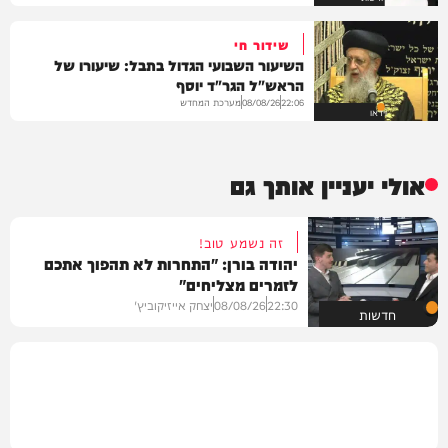
שידור חי
השיעור השבועי הגדול בתבל: שיעורו של
הראש"ל הגר"ד יוסף
מערכת המחדש
08/08/26
22:06
וידאו
אולי יעניין אותך גם
זה נשמע טוב!
יהודה בורן: "התחרות לא תהפוך אתכם
לזמרים מצליחים"
22:30
08/08/26
יצחק אייזיקוביץ'
חדשות