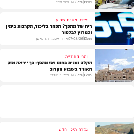
19:09
07/08/26
דוד חדד
זיסמן מסכם שבוע
ריח של מהפך? הפחד בליכוד, הקרבות בימין
והמרוץ לבלפור
בארץ
13:44
07/08/26
אריה זיסמן, יתד נאמן
והרי התחזית
הקלה זמנית בחום ואז מהפך: כך ייראה מזג
האוויר בשבוע הקרוב
פוליטי
13:05
07/08/26
ליאור סודרי
מזג האוויר
מזרח תיכון חדש