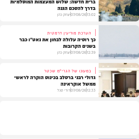
ברית חדשה: שלוש המעצמות המוסלמיות
בדרך להסכם הגנה
13:02
07/08/26
יצחק כהן
הערכת מודיעין דרמטית
כך רוסיה עלולה לבחון את נאט"ו כבר
בשנים הקרובות
בעולם
12:39
07/08/26
יצחק כהן
במעונו של הגרי"מ שכטר
גדולי רבני ברסלב בכינוס הוקרה לראשי
ממשל אוקראינה
בעולם
12:33
07/08/26
דודי סגל
חרדים