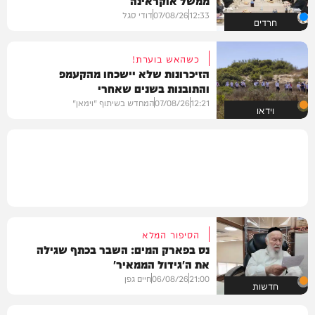
ממשל אוקראינה
12:33
07/08/26
דודי סגל
חרדים
כשהאש בוערת!
הזיכרונות שלא יישכחו מהקעמפ
והתובנות בשנים שאחרי
12:21
07/08/26
המחדש בשיתוף "וימאן"
וידאו
הסיפור המלא
נס בפארק המים: השבר בכתף שגילה
את ה'גידול הממאיר'
21:00
06/08/26
חיים גפן
חדשות