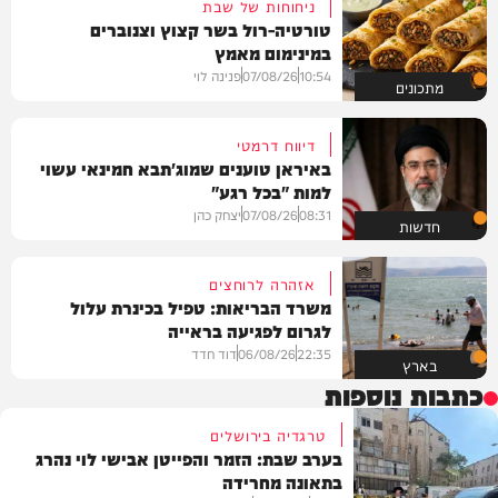
ניחוחות של שבת
טורטיה-רול בשר קצוץ וצנוברים
במינימום מאמץ
10:54
07/08/26
פנינה לוי
מתכונים
דיווח דרמטי
באיראן טוענים שמוג'תבא חמינאי עשוי
למות "בכל רגע"
08:31
07/08/26
יצחק כהן
חדשות
אזהרה לרוחצים
משרד הבריאות: טפיל בכינרת עלול
לגרום לפגיעה בראייה
22:35
06/08/26
דוד חדד
בארץ
כתבות נוספות
טרגדיה בירושלים
בערב שבת: הזמר והפייטן אבישי לוי נהרג
בתאונה מחרידה