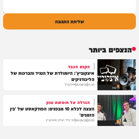
שליחת התגובה
הנצפים ביותר
הקנס הכבד
איצקוביץ': היומולדת של הנגיד והברכות של
הליכודניקים
איצקוביץ'
06/08/26
21:40
חדשות
הגרלה על חופשת ענק
הצצה לכלא 10 מבפנים: הפודקאסט של 'בין
הזמנים'
יוסי פלד ויצחק מושקוביץ
06/08/26
20:00
VOD