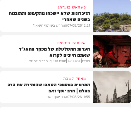
כשהאש בוערת!
הזיכרונות שלא יישכחו מהקעמפ והתובנות
בשנים שאחרי
12:21
07/08/26
המחדש בשיתוף "וימאן"
אל תהיו תמימים
העדות המטלטלת של מפקד התאג"ד
שאתם חייבים לקרוא
וידאו
12:09
07/08/26
מוגש מטעם 'חרדים לחיים'
ממתק לשבת
התרמית במסמכי הטאבו שהותירה את הרב
בהלם | הרב יוסף זאב
דעות
11:55
07/08/26
הרב יוסף זאב
בית המדרש