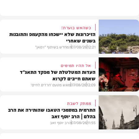
חרדים
כשהאש בוערת!
הזיכרונות שלא יישכחו מהקעמפ והתובנות
בשנים שאחרי
12:21
07/08/26
המחדש בשיתוף "וימאן"
אל תהיו תמימים
העדות המטלטלת של מפקד התאג"ד
שאתם חייבים לקרוא
וידאו
12:09
07/08/26
מוגש מטעם 'חרדים לחיים'
ממתק לשבת
התרמית במסמכי הטאבו שהותירה את הרב
בהלם | הרב יוסף זאב
דעות
11:55
07/08/26
הרב יוסף זאב