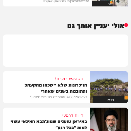
יוסי פלד ויצחק מושקוביץ
06/08/26
20:00
VOD
אולי יעניין אותך גם
כשהאש בוערת!
הזיכרונות שלא יישכחו מהקעמפ
והתובנות בשנים שאחרי
12:21
07/08/26
המחדש בשיתוף "וימאן"
וידאו
דיווח דרמטי
באיראן טוענים שמוג'תבא חמינאי עשוי
למות "בכל רגע"