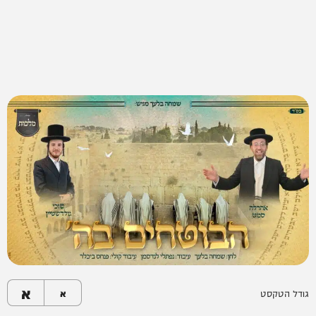
א
גודל הטקסט
א