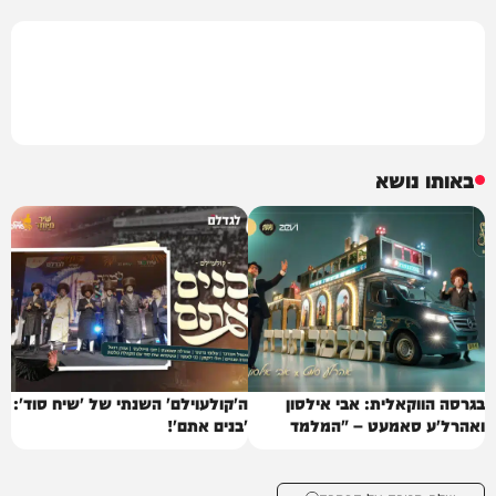
באותו נושא
בגרסה הווקאלית: אבי אילסון
ה'קולעוילם' השנתי של 'שיח סוד':
ואהרל'ע סאמעט – "המלמד
'בנים אתם'!
תורה"