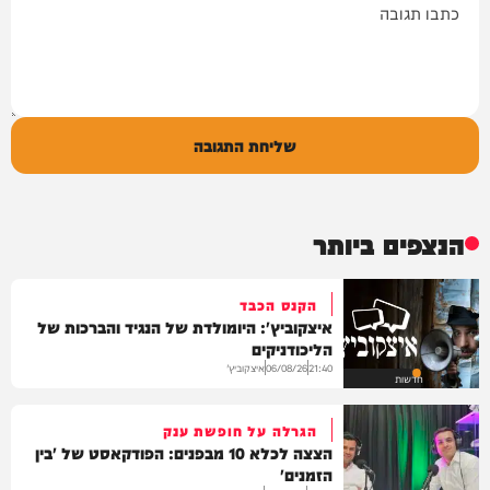
שליחת התגובה
הנצפים ביותר
הקנס הכבד
איצקוביץ': היומולדת של הנגיד והברכות של
הליכודניקים
איצקוביץ'
06/08/26
21:40
חדשות
הגרלה על חופשת ענק
הצצה לכלא 10 מבפנים: הפודקאסט של 'בין
הזמנים'