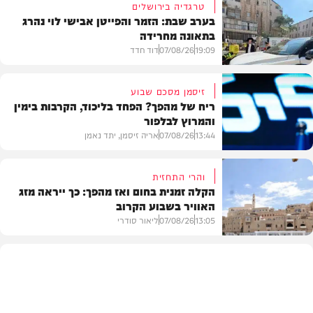
טרגדיה בירושלים
בערב שבת: הזמר והפייטן אבישי לוי נהרג
בתאונה מחרידה
19:09
07/08/26
דוד חדד
זיסמן מסכם שבוע
ריח של מהפך? הפחד בליכוד, הקרבות בימין
והמרוץ לבלפור
בארץ
13:44
07/08/26
אריה זיסמן, יתד נאמן
והרי התחזית
הקלה זמנית בחום ואז מהפך: כך ייראה מזג
האוויר בשבוע הקרוב
פוליטי
13:05
07/08/26
ליאור סודרי
מזג האוויר