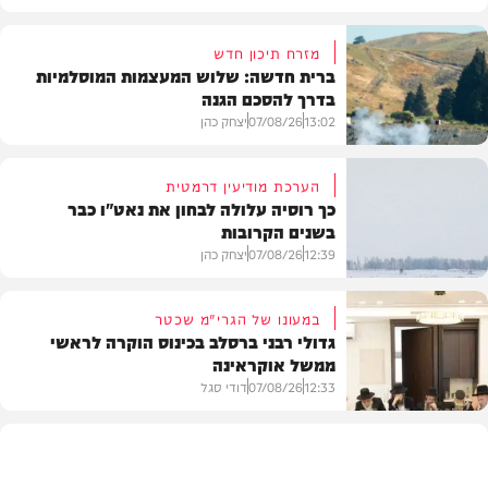
מזרח תיכון חדש
ברית חדשה: שלוש המעצמות המוסלמיות
בדרך להסכם הגנה
13:02
07/08/26
יצחק כהן
הערכת מודיעין דרמטית
כך רוסיה עלולה לבחון את נאט"ו כבר
בשנים הקרובות
בעולם
12:39
07/08/26
יצחק כהן
במעונו של הגרי"מ שכטר
גדולי רבני ברסלב בכינוס הוקרה לראשי
ממשל אוקראינה
בעולם
12:33
07/08/26
דודי סגל