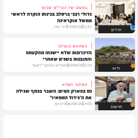
במעונו של הגרי"מ שכטר
גדולי רבני ברסלב בכינוס הוקרה לראשי
ממשל אוקראינה
12:33
07/08/26
דודי סגל
חרדים
כשהאש בוערת!
הזיכרונות שלא יישכחו מהקעמפ
והתובנות בשנים שאחרי
12:21
07/08/26
המחדש בשיתוף "וימאן"
וידאו
הסיפור המלא
נס בפארק המים: השבר בכתף שגילה
את ה'גידול הממאיר'
21:00
06/08/26
חיים גפן
חדשות