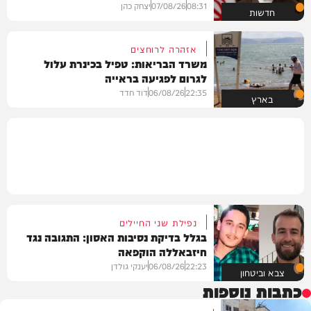
08:31
07/08/26
יצחק כהן
חדשות
אזהרה לרוחצים
משרד הבריאות: טפיל בכינרת עלול
לגרום לפגיעה בראייה
22:35
06/08/26
דוד חדד
בארץ
נפילת שני החיילים
בגלל בדיקת נסיבות האסון: התגובה נגד
חיזבאללה הוקפאה
22:23
06/08/26
יענקי גולדן
צבא וביטחון
כתבות נוספות