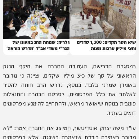
שיא חסר תקדים: 1,300 סדרים
גלריה: שמחת החג במעונו של
וחצי מיליון ערכות מצות
הגר"י משדי אב"ד 'מדרש הוראה'
במסגרת הדרישה, העמידה החברה את היקף הנזק
הראשוני על סך של כ-3 מיליון שקלים, וציינה כי מדובר
באומדן שמרני בלבד. בנוסף, נדרש הרב חותה להסיר
לאלתר את כלל הפרסומים, לפרסם הבהרה והתנצלות
פומבית בנוסח שיאושר מראש, ולהתחייב להימנע מפרסומים
דומים בעתיד.
עו"ד משה יצחק אוסדיטשר, המייצג את החברה אמר: "לא
מדובר באמירה בודדת שנאמרה בשגגה, אלא בפרסומים