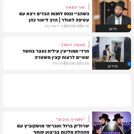
אור המאיר
כשהביי נכנס לחנות הבדים ויצא עם
עטיפה לאולר | הרב ליאור כהן
14:10
06/08/26
רבי ליאור כהן
וידאו
מעצרו הוארך
חרדי ממודיעין עילית נעצר בחשד
שאיים לרצוח קצין משטרה
13:05
06/08/26
יוסי פלד
חרדים
"וחסדיך הרבים"
שרוליק ברזל ואברימי מושקוביץ עם
מקהלת מלכות בביצוע סוחף