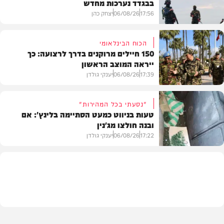
בבגדד נערכות מחדש
17:56
06/08/26
יצחק כהן
הכוח הבינלאומי
150 חיילים מרוקנים בדרך לרצועה: כך
ייראה המוצב הראשון
בעולם
17:39
06/08/26
יענקי גולדן
"נסעתי בכל המהירות"
טעות בניווט כמעט הסתיימה בלינץ': אם
ובנה חולצו מג'נין
צבא וביטחון
17:22
06/08/26
יענקי גולדן
צבא וביטחון