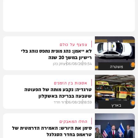
צפצף על כולם
לא ייאמן: נהג מונית נתפס נוהג בלי
רישיון במשך 20 שנה
19:54
06/08/26
יצחק כהן
משטרה
אסונות בין הזמנים
טרגדיה: נקבע מותה של הפעוטה
שטבעה בבריכה באשקלון
18:59
06/08/26
דוד חדד
בארץ
החלו המאבקים
סימן את היורש: האמירה הדרמטית של
טראמפ בחדר הסגלגל