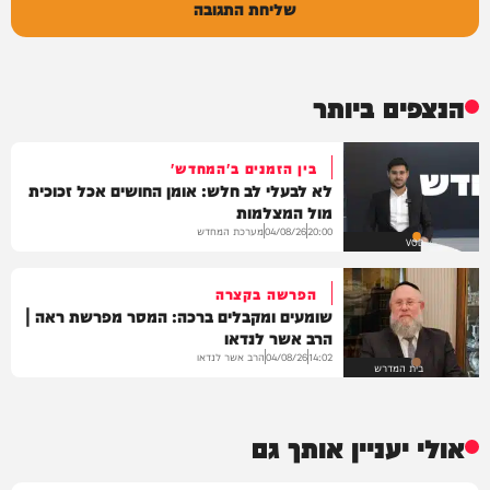
שליחת התגובה
הנצפים ביותר
בין הזמנים ב'המחדש'
לא לבעלי לב חלש: אומן החושים אכל זכוכית
מול המצלמות
מערכת המחדש
04/08/26
20:00
VOD
הפרשה בקצרה
שומעים ומקבלים ברכה: המסר מפרשת ראה |
הרב אשר לנדאו
הרב אשר לנדאו
04/08/26
14:02
בית המדרש
אולי יעניין אותך גם