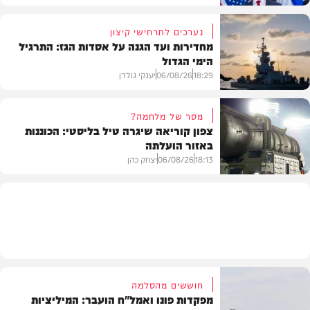
נערכים לתרחישי קיצון
מחדירות ועד הגנה על אסדות הגז: התרגיל
הימי הגדול
בעולם
18:29
06/08/26
יענקי גולדן
מסר של מלחמה?
צפון קוריאה שיגרה טיל בליסטי: הכוננות
באזור הועלתה
צבא וביטחון
18:13
06/08/26
יצחק כהן
בעולם
חוששים מהסלמה
מפקדות פונו ואמל"ח הועבר: המיליציות