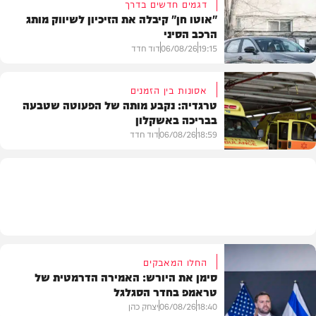
דגמים חדשים בדרך
"אוטו חן" קיבלה את הזיכיון לשיווק מותג
הרכב הסיני
משטרה
19:15
06/08/26
דוד חדד
אסונות בין הזמנים
טרגדיה: נקבע מותה של הפעוטה שטבעה
בבריכה באשקלון
רכב
18:59
06/08/26
דוד חדד
בארץ
החלו המאבקים
סימן את היורש: האמירה הדרמטית של
טראמפ בחדר הסגלגל
18:40
06/08/26
יצחק כהן