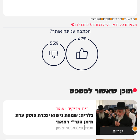
חדשות
חרדים
פסח
פפושדו
מצאתם טעות או בעיה בכתבה? כתבו לנו
הכתבה עניינה אותך?
47%
53%
תוכן שאסור לפספס
בית צדיקים יעמוד
גלריה: שמחת נישואי נכדת פוסק עדת
תימן הגר"י רצאבי
11:00
05/08/26
חיים גפן
גלריות