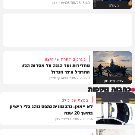
18:40
06/08/26
יצחק כהן
בעולם
נערכים לתרחישי קיצון
מחדירות ועד הגנה על אסדות הגז:
התרגיל הימי הגדול
18:29
06/08/26
יענקי גולדן
צבא וביטחון
כתבות נוספות
צפצף על כולם
לא ייאמן: נהג מונית נתפס נוהג בלי רישיון
במשך 20 שנה
19:54
06/08/26
יצחק כהן