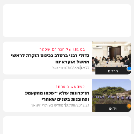
במעונו של הגרי"מ שכטר
גדולי רבני ברסלב בכינוס הוקרה לראשי
ממשל אוקראינה
12:33
07/08/26
דודי סגל
חרדים
כשהאש בוערת!
הזיכרונות שלא יישכחו מהקעמפ
והתובנות בשנים שאחרי
12:21
07/08/26
המחדש בשיתוף "וימאן"
וידאו