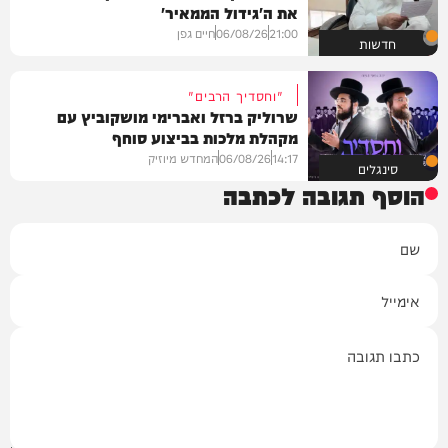
את ה'גידול הממאיר'
21:00
06/08/26
חיים גפן
חדשות
"וחסדיך הרבים"
שרוליק ברזל ואברימי מושקוביץ עם
מקהלת מלכות בביצוע סוחף
14:17
06/08/26
המחדש מיוזיק
סינגלים
הוסף תגובה לכתבה
שם
אימייל
תגובה