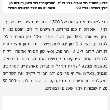
הגאון החסיד רבי טוביה בלוי זצ"ל
'והריקותי': רפי ביטון וקולות מן
הלך לעולמו בגיל 90
השמיים עם סדר הניגונים הגדול
בעולם
כדי לאפשר את קיומם של 1,300 הסדרים הציבוריים, שיועדו
למגוון אוכלוסיות כמו בודדים, קשישים וחיילים, הוכנו כמויות
מזון עצומות: כ-15 טון בשר ויותר מ-10 טון מצות חולקו
לסדרים, לצד כ-6 טון 'גפילטע פיש', יותר מטון וחצי חזרת
למרור, קרוב ל-3 טון חרוסת, וכ-4 טון תפוחי אדמה וירקות
לכרפס. אחד הפרקים המרגשים התרחש בבתי הרפואה;
בעקבות מבצע 'שאגת הארי' והעברת מאושפזים למרחבים
מוגנים, נאלצו שלוחי פרויקט 'לב חב"ד' לקיים את הסדרים
במקלטים ובחניונים התת-קרקעיים, שם חולקו כ-50,000
מצות שמורות למאושפזים ולצוותים.