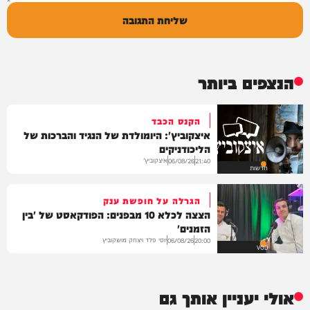
שליחת התגובה
הנצפים ביותר
הקנס הכבד
איצקוביץ': היומולדת של הנגיד והברכות של
הליכודניקים
איצקוביץ'
06/08/26
21:40
חדשות
הגרלה על חופשת ענק
הצצה לכלא 10 מבפנים: הפודקאסט של 'בין
הזמנים'
יוסי פלד ויצחק מושקוביץ
06/08/26
20:00
VOD
אולי יעניין אותך גם