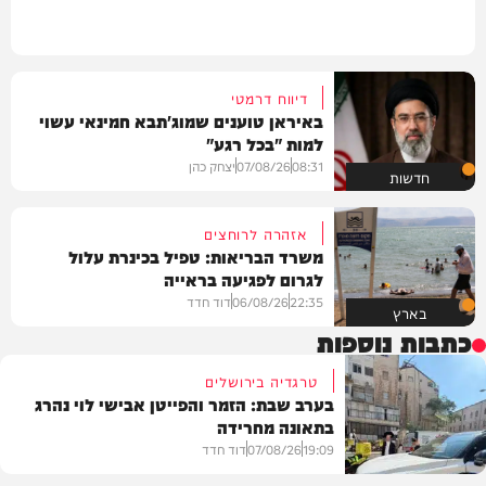
דיווח דרמטי
באיראן טוענים שמוג'תבא חמינאי עשוי
למות "בכל רגע"
08:31
07/08/26
יצחק כהן
חדשות
אזהרה לרוחצים
משרד הבריאות: טפיל בכינרת עלול
לגרום לפגיעה בראייה
22:35
06/08/26
דוד חדד
בארץ
כתבות נוספות
טרגדיה בירושלים
בערב שבת: הזמר והפייטן אבישי לוי נהרג
בתאונה מחרידה
19:09
07/08/26
דוד חדד