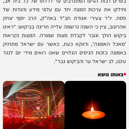
בערים רבות הגיעו המתנדבים עד לדלתו של כל בית אב,
וחילקו את ערכות המצה יחד עם עלוני מידע והגדות של
פסח. יו"ר צעירי אגודת חב"ד באה"ק, הרב יוסף יצחק
אהרונוב, ציין כי השנה נרשמה עלייה חריגה בביקוש: "ראינו
ביקוש הולך וגובר לקבלת מצות שמורה. המצות נקראות
'מאכל האמונה', ודווקא כעת, כאשר עם ישראל מתחזק
באמונה בזכות הניסים הגלויים שאנו רואים מידי יום לנגד
עיננו, לב ישראל ער והביקוש גבר".
באותו נושא