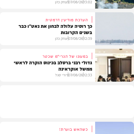
13:02
07/08/26
יצחק כהן
הערכת מודיעין דרמטית
כך רוסיה עלולה לבחון את נאט"ו כבר
בשנים הקרובות
בעולם
12:39
07/08/26
יצחק כהן
במעונו של הגרי"מ שכטר
גדולי רבני ברסלב בכינוס הוקרה לראשי
ממשל אוקראינה
בעולם
12:33
07/08/26
דודי סגל
חרדים
כשהאש בוערת!