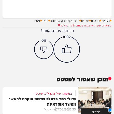
גלריות
חדשות
חרדים
הרב יוסף יצחק אהרונוב
חב"ד
פסח
מצאתם טעות או בעיה בכתבה? כתבו לנו
הכתבה עניינה אותך?
100%
0%
תוכן שאסור לפספס
במעונו של הגרי"מ שכטר
גדולי רבני ברסלב בכינוס הוקרה לראשי
ממשל אוקראינה
12:33
07/08/26
דודי סגל
חרדים