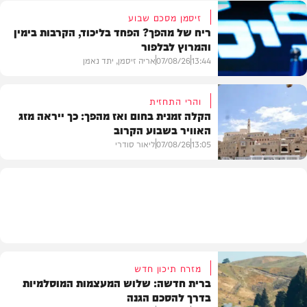
זיסמן מסכם שבוע
ריח של מהפך? הפחד בליכוד, הקרבות בימין
והמרוץ לבלפור
בארץ
13:44
07/08/26
אריה זיסמן, יתד נאמן
והרי התחזית
הקלה זמנית בחום ואז מהפך: כך ייראה מזג
האוויר בשבוע הקרוב
פוליטי
13:05
07/08/26
ליאור סודרי
מזג האוויר
מזרח תיכון חדש
ברית חדשה: שלוש המעצמות המוסלמיות
בדרך להסכם הגנה