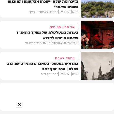
הזיכרונות שלא יישכחו מהקעמפ והתובנות
בשנים שאחרי
12:21
07/08/26
המחדש בשיתוף "וימאן"
אל תהיו תמימים
העדות המטלטלת של מפקד התאג"ד
שאתם חייבים לקרוא
וידאו
12:09
07/08/26
מוגש מטעם 'חרדים לחיים'
ממתק לשבת
התרמית במסמכי הטאבו שהותירה את הרב
בהלם | הרב יוסף זאב
דעות
11:55
07/08/26
הרב יוסף זאב
בית המדרש