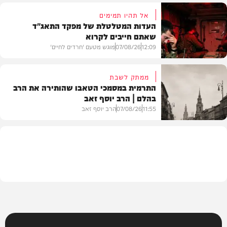
אל תהיו תמימים
העדות המטלטלת של מפקד התאג"ד
שאתם חייבים לקרוא
וידאו
12:09
07/08/26
מוגש מטעם 'חרדים לחיים'
ממתק לשבת
התרמית במסמכי הטאבו שהותירה את הרב
בהלם | הרב יוסף זאב
דעות
11:55
07/08/26
הרב יוסף זאב
בית המדרש