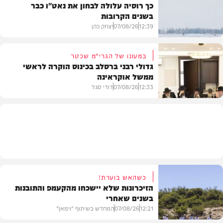
כך רוסיה עלולה לבחון את נאט"ו כבר
בשנים הקרובות
בעולם
12:39
07/08/26
יצחק כהן
במעונו של הגרי"מ שכטר
גדולי רבני ברסלב בכינוס הוקרה לראשי
ממשל אוקראינה
בעולם
12:33
07/08/26
דודי סגל
חרדים
כשהאש בוערת!
הזיכרונות שלא יישכחו מהקעמפ והתובנות
בשנים שאחרי
12:21
07/08/26
המחדש בשיתוף "וימאן"