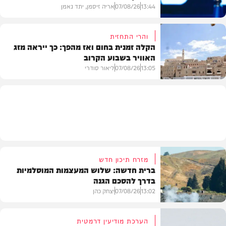
13:44
07/08/26
אריה זיסמן, יתד נאמן
והרי התחזית
הקלה זמנית בחום ואז מהפך: כך ייראה מזג
האוויר בשבוע הקרוב
פוליטי
13:05
07/08/26
ליאור סודרי
מזג האוויר
מזרח תיכון חדש
ברית חדשה: שלוש המעצמות המוסלמיות
בדרך להסכם הגנה
13:02
07/08/26
יצחק כהן
הערכת מודיעין דרמטית