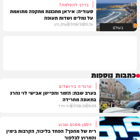
בדרך להסלמה?
סעודיה: איראן מתכננת מתקפה מתואמת
על נמלים ושדות תעופה
10:34
07/08/26
יצחק כהן
בעולם
כתבות נוספות
טרגדיה בירושלים
בערב שבת: הזמר והפייטן אבישי לוי נהרג
בתאונה מחרידה
19:09
07/08/26
דוד חדד
זיסמן מסכם שבוע
ריח של מהפך? הפחד בליכוד, הקרבות בימין
והמרוץ לבלפור
בארץ