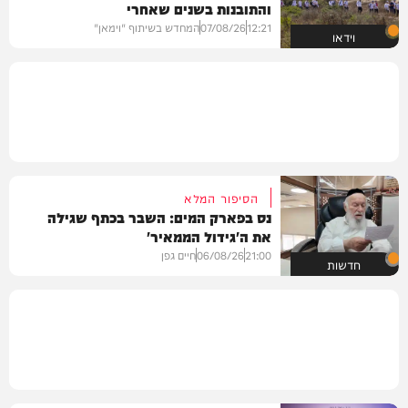
והתובנות בשנים שאחרי
12:21
07/08/26
המחדש בשיתוף "וימאן"
וידאו
הסיפור המלא
נס בפארק המים: השבר בכתף שגילה
את ה'גידול הממאיר'
21:00
06/08/26
חיים גפן
חדשות