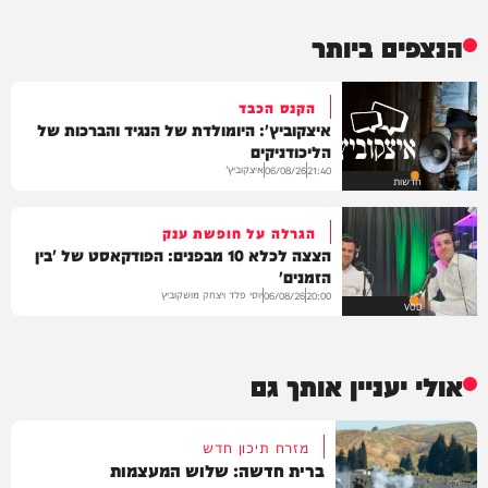
הנצפים ביותר
הקנס הכבד
איצקוביץ': היומולדת של הנגיד והברכות של
הליכודניקים
איצקוביץ'
06/08/26
21:40
חדשות
הגרלה על חופשת ענק
הצצה לכלא 10 מבפנים: הפודקאסט של 'בין
הזמנים'
יוסי פלד ויצחק מושקוביץ
06/08/26
20:00
VOD
אולי יעניין אותך גם
מזרח תיכון חדש
ברית חדשה: שלוש המעצמות