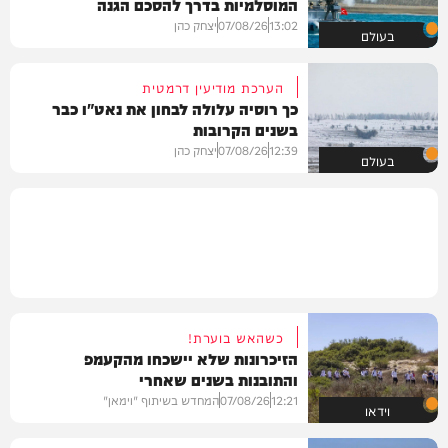
המוסלמיות בדרך להסכם הגנה
13:02
07/08/26
יצחק כהן
בעולם
הערכת מודיעין דרמטית
כך רוסיה עלולה לבחון את נאט"ו כבר
בשנים הקרובות
12:39
07/08/26
יצחק כהן
בעולם
כשהאש בוערת!
הזיכרונות שלא יישכחו מהקעמפ
והתובנות בשנים שאחרי
12:21
07/08/26
המחדש בשיתוף "וימאן"
וידאו