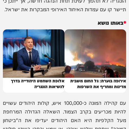
הונגריה לא תהפוך לעוינת תחת הנהגה חדשה, אך ייתכן כי
תיישר קו עם עמדות האיחוד האירופי המבקרות את ישראל.
באותו נושא
אירופה בוערת: גל החום משבית
אלופת השחמט היהודייה בדרך
מדינות ומחריף את השרפות
לנשיאות הונגריה
עם קהילה המונה כ-100,000 איש, קולות היהודים עשויים
להיות מכריעים בקרב הצמוד. השאלה הגדולה המרחפת
מעל הקלפיות היא האם היהודים יעדיפו את ה"ביטחון
המוכר" שתחת שלטון אורבן, או שמא יבחרו בשינוי פוליטי