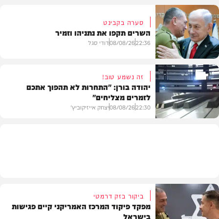
סערה בקבינט
השרים תקפו את נתניהו וזמיר
חדשות
22:36
08/08/26
דודי סגל
זה נשמע טוב!
יהודה בורן: "התחרות לא תהפוך אתכם
לזמרים מצליחים"
מדיני
22:30
08/08/26
יצחק אייזיקוביץ'
חדשות
ביקור בזק דרמטי
מפקד פיקוד המרכז האמריקני קיים פגישות
בישראל