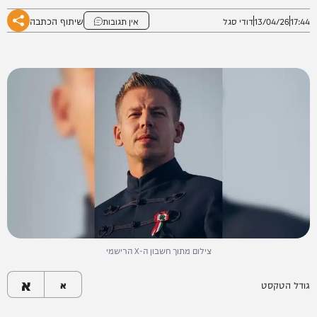
שיתוף הכתבה
17:44
13/04/26
דודי סגל
אין תגובות
צילום מתוך חשבון ה-X הרישמי
א
גודל הטקסט
א