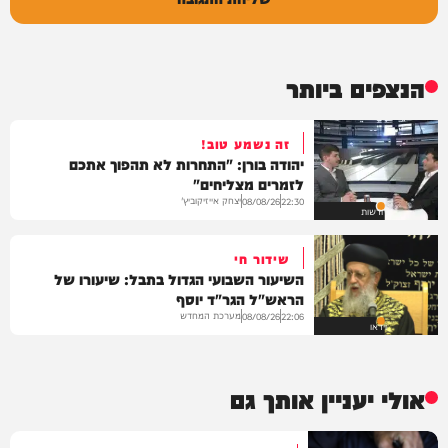
הנצפים ביותר
זה נשמע טוב!
יהודה בורן: "התחרות לא תהפוך אתכם
לזמרים מצליחים"
יצחק אייזיקוביץ'
08/08/26
22:30
חדשות
שידור חי
השיעור השבועי הגדול בתבל: שיעורו של
הראש"ל הגר"ד יוסף
מערכת המחדש
08/08/26
22:06
וידאו
אולי יעניין אותך גם