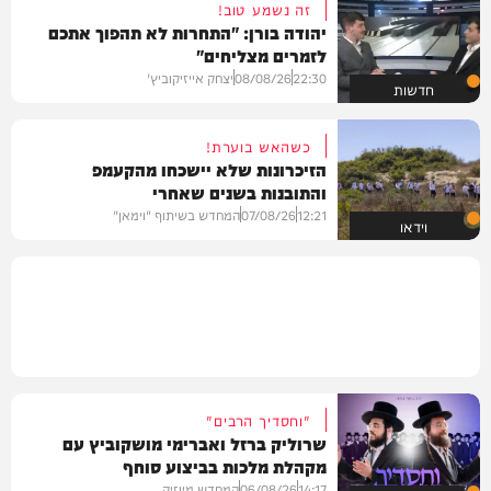
זה נשמע טוב!
יהודה בורן: "התחרות לא תהפוך אתכם
לזמרים מצליחים"
22:30
08/08/26
יצחק אייזיקוביץ'
חדשות
כשהאש בוערת!
הזיכרונות שלא יישכחו מהקעמפ
והתובנות בשנים שאחרי
12:21
07/08/26
המחדש בשיתוף "וימאן"
וידאו
"וחסדיך הרבים"
שרוליק ברזל ואברימי מושקוביץ עם
מקהלת מלכות בביצוע סוחף
14:17
06/08/26
המחדש מיוזיק