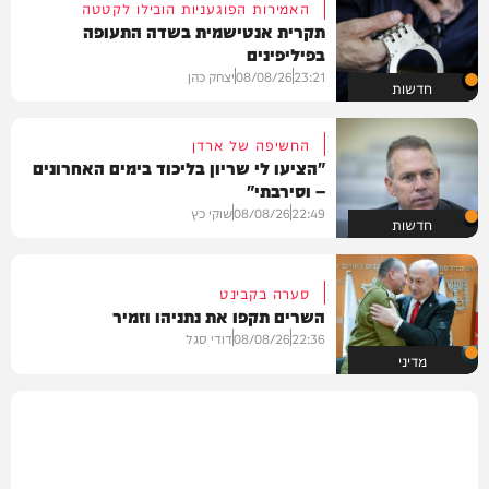
האמירות הפוגעניות הובילו לקטטה
תקרית אנטישמית בשדה התעופה
בפיליפינים
23:21
08/08/26
יצחק כהן
חדשות
החשיפה של ארדן
"הציעו לי שריון בליכוד בימים האחרונים
– וסירבתי"
22:49
08/08/26
שוקי כץ
חדשות
סערה בקבינט
השרים תקפו את נתניהו וזמיר
22:36
08/08/26
דודי סגל
מדיני