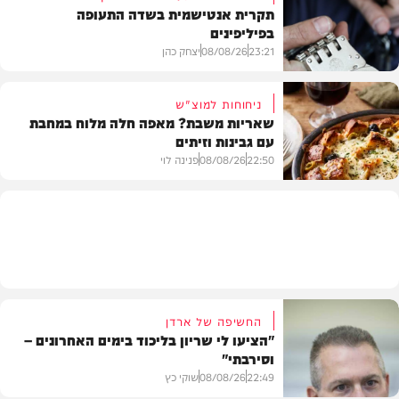
תקרית אנטישמית בשדה התעופה
בפיליפינים
המשב"ק
23:21
08/08/26
יצחק כהן
ניחוחות למוצ"ש
שאריות משבת? מאפה חלה מלוח במחבת
עם גבינות וזיתים
חדשות
22:50
08/08/26
פנינה לוי
מתכונים
החשיפה של ארדן
"הציעו לי שריון בליכוד בימים האחרונים –
וסירבתי"
22:49
08/08/26
שוקי כץ