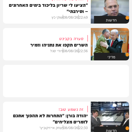
"הציעו לי שריון בליכוד בימים האחרונים
– וסירבתי"
22:49
08/08/26
שוקי כץ
חדשות
סערה בקבינט
השרים תקפו את נתניהו וזמיר
22:36
08/08/26
דודי סגל
מדיני
זה נשמע טוב!
יהודה בורן: "התחרות לא תהפוך אתכם
לזמרים מצליחים"
22:30
08/08/26
יצחק אייזיקוביץ'
חדשות