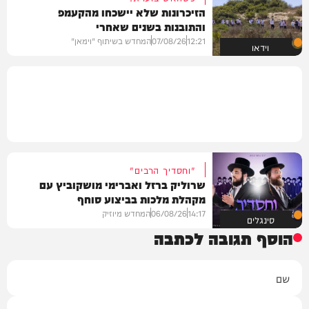
הזיכרונות שלא יישכחו מהקעמפ
והתובנות בשנים שאחרי
12:21
07/08/26
המחדש בשיתוף "וימאן"
וידאו
"וחסדיך הרבים"
שרוליק ברזל ואברימי מושקוביץ עם
מקהלת מלכות בביצוע סוחף
14:17
06/08/26
המחדש מיוזיק
סינגלים
הוסף תגובה לכתבה
שם
אימייל