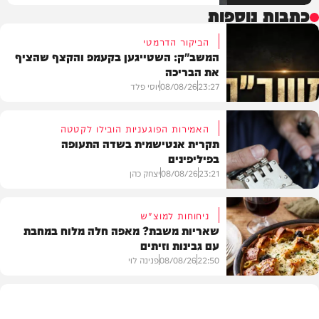
כתבות נוספות
הביקור הדרמטי
המשב"ק: השטייגען בקעמפ והקצף שהציף
את הבריכה
23:27
08/08/26
יוסי פלד
האמירות הפוגעניות הובילו לקטטה
תקרית אנטישמית בשדה התעופה
בפיליפינים
המשב"ק
23:21
08/08/26
יצחק כהן
ניחוחות למוצ"ש
שאריות משבת? מאפה חלה מלוח במחבת
עם גבינות וזיתים
חדשות
22:50
08/08/26
פנינה לוי