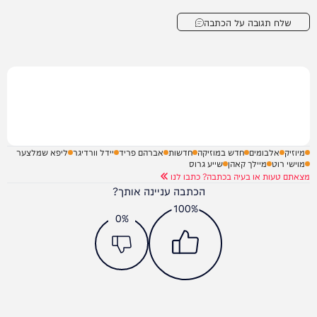
שלח תגובה על הכתבה
מיוזיק
אלבומים
חדש במוזיקה
חדשות
אברהם פריד
יידל וורדיגר
ליפא שמלצער
מוישי רוט
מיילך קאהן
שייע גרוס
מצאתם טעות או בעיה בכתבה? כתבו לנו
הכתבה עניינה אותך?
100%
0%