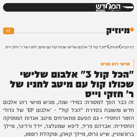
המחדש
0%
מיוזיק
דף הבית
מיוזיק
"הכל קול 3" אלבום שלישי שכולו קול עם מיטב לחניו של ר' חזקי וייס
מוישי רוט מגיש
"הכל קול 3" אלבום שלישי
שכולו קול עם מיטב לחניו של
ר' חזקי וייס
זה כבר הפך למסורת: כמידי שנה, מגיש מוישי רוט אלבום
חדש ומשובח בסדרת "הכל קול" - 'אלבום EP' של גדולי
הזמר החסידי • גם הפעם מתארחים מיטב אגדות המוסיקה
החסידית: אברהם פריד, ליפא שמעלצר, יידל ורדיגר, מיילך
ברונשטיין, שייע גרוס, מיילך קאהן, ומקהלת רוממו,