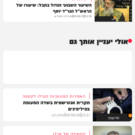
השיעור השבועי הגדול בתבל: שיעורו של
הראש"ל הגר"ד יוסף
מערכת המחדש
08/08/26
22:06
וידאו
אולי יעניין אותך גם
האמירות הפוגעניות הובילו לקטטה
תקרית אנטישמית בשדה התעופה
בפיליפינים
23:21
08/08/26
יצחק כהן
חדשות
החשיפה של ארדן