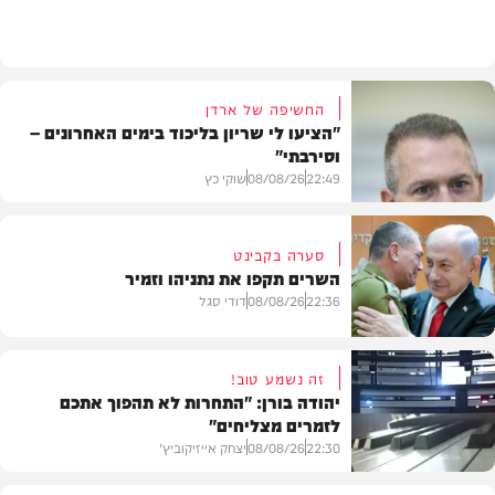
מתכונים
החשיפה של ארדן
"הציעו לי שריון בליכוד בימים האחרונים –
וסירבתי"
22:49
08/08/26
שוקי כץ
סערה בקבינט
השרים תקפו את נתניהו וזמיר
חדשות
22:36
08/08/26
דודי סגל
זה נשמע טוב!
יהודה בורן: "התחרות לא תהפוך אתכם
לזמרים מצליחים"
מדיני
22:30
08/08/26
יצחק אייזיקוביץ'