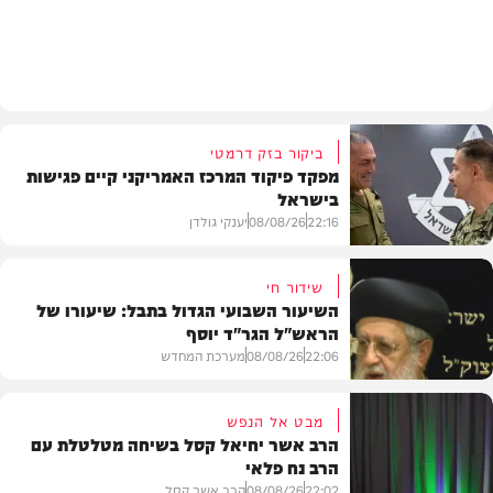
חדשות
ביקור בזק דרמטי
מפקד פיקוד המרכז האמריקני קיים פגישות
בישראל
22:16
08/08/26
יענקי גולדן
שידור חי
השיעור השבועי הגדול בתבל: שיעורו של
הראש"ל הגר"ד יוסף
חדשות
22:06
08/08/26
מערכת המחדש
מבט אל הנפש
הרב אשר יחיאל קסל בשיחה מטלטלת עם
הרב נח פלאי
וידאו
22:02
08/08/26
הרב אשר קסל