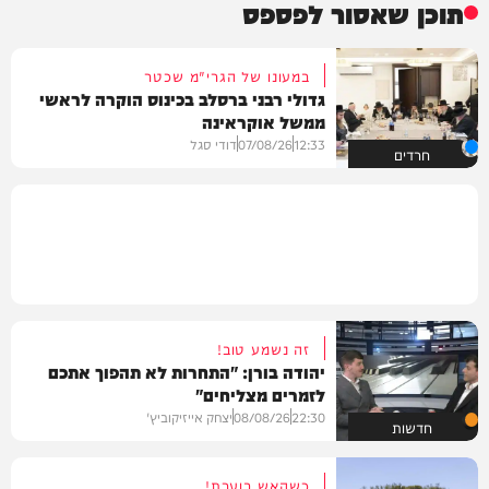
תוכן שאסור לפספס
במעונו של הגרי"מ שכטר
גדולי רבני ברסלב בכינוס הוקרה לראשי
ממשל אוקראינה
12:33
07/08/26
דודי סגל
חרדים
זה נשמע טוב!
יהודה בורן: "התחרות לא תהפוך אתכם
לזמרים מצליחים"
22:30
08/08/26
יצחק אייזיקוביץ'
חדשות
כשהאש בוערת!