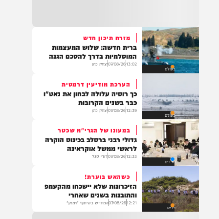
22:32
בהמשך להחייאה שבוצעה בבני ברק: הציבור
מתבקש להתפלל עבור הפעוט צבי בן שיינא
לרפואה שלמה
מזרח תיכון חדש
ברית חדשה: שלוש המעצמות
21:32
המוסלמיות בדרך להסכם הגנה
בין הזמנים: שלושה בחורי ישיבות חולצו
13:02
07/08/26
יצחק כהן
בעולם
מהכינרת לאחר שנסחפו לעומק האגם, בחוף
בלתי מוכרז כשהם על גבי אביזר ציפה.
הערכת מודיעין דרמטית
כך רוסיה עלולה לבחון את נאט"ו
כבר בשנים הקרובות
12:39
07/08/26
יצחק כהן
בעולם
21:31
בני ברק: חובשים ופראמדיקים של ארגון הצלה
במעונו של הגרי"מ שכטר
מבצעים פעולות החייאה על תינוק כבן שנה וחצי
גדולי רבני ברסלב בכינוס הוקרה
לאחר שנחנק משקית.
לראשי ממשל אוקראינה
12:33
07/08/26
דודי סגל
חרדים
כשהאש בוערת!
19:03