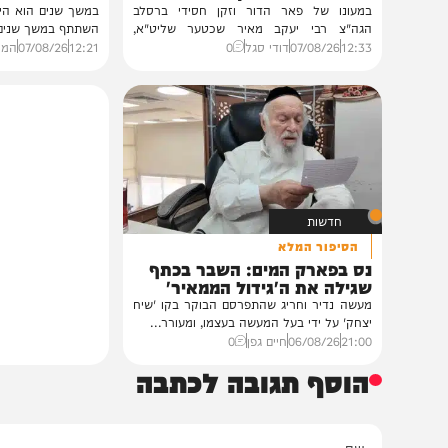
חרדים
וידאו
במעונו של הגרי"מ שכטר
כשהאש בוערת!
גדולי רבני ברסלב בכינוס הוקרה
הזיכרונות שלא ייש
לראשי ממשל אוקראינה
והתובנות בשנים שא
במעונו של פאר הדור וזקן חסידי ברסלב
במשך שנים הוא היה מלא בג
הגה"צ רבי יעקב מאיר שכטער שליט"א,
השתתף במשך שנים. הוא זכר 
ובהשתתפות...
12:33
07/08/26
דודי סגל
0
12:21
07/08/26
המחדש בשיתו
חדשות
הסיפור המלא
נס בפארק המים: השבר בכתף