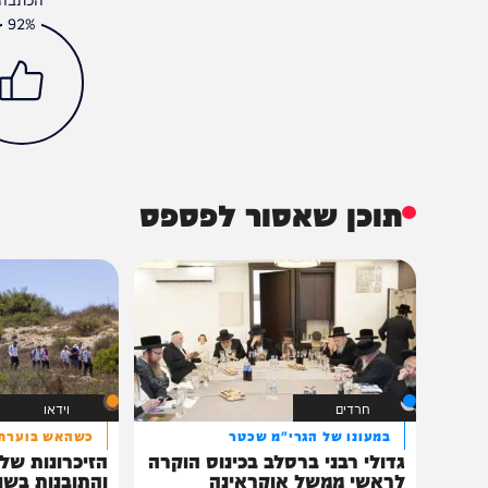
בית המדרש
וידאו
חדשות
חרדים
פרשת שבוע
הגר"ד יוסף
פרשת השבוע
הכתבה עניינה א
92%
תוכן שאסור לפספס