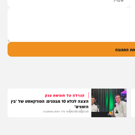
עם מקהלת מלכות בביצוע סוחף
יונה גרף מגיש: זמר החתונות שרוליק ברזל עם
סינגל בכורה בדואט מיוחד לצד אברימי...
14:17
06/08/26
המחדש מיוזיק
0
ל
בה