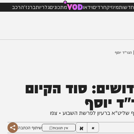
VOD
מיוזיק
חרדים
וידאו
מתכונים
גלריות
ברנז'ה
רכב
סף
ים: סוד הקיום
יוסף
יט"א ברעיון לפרשת השבוע • צפו