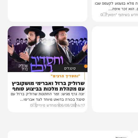
כחו מהקעמפ
חרי
עגוע לקעמפ שבו
איפה...
ף "וימאן"
0
סינגלים
"וחסדיך הרבים"
שרוליק ברזל ואברימי מושקוביץ