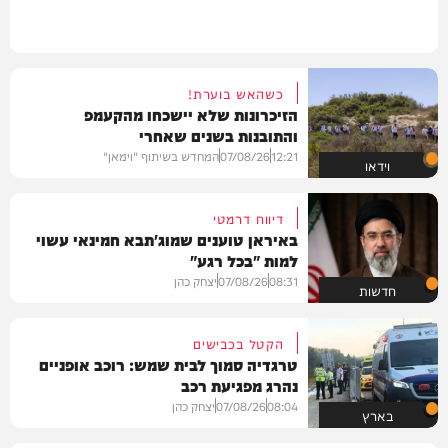
כשהאש בוערת!
הזיכרונות שלא יישכחו מהקעמפ
והתובנות בשנים שאחרי
12:21
07/08/26
המחדש בשיתוף "וימאן"
וידאו
דיווח דרמטי
באיראן טוענים שמוג'תבא חמינאי עשוי
למות "בכל רגע"
08:31
07/08/26
יצחק כהן
חדשות
הקטל בכבישים
טרגדיה סמוך לבית שמש: רוכב אופניים
נהרג מפגיעת רכב
08:04
07/08/26
יצחק כהן
בארץ