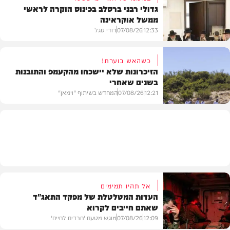
גדולי רבני ברסלב בכינוס הוקרה לראשי
ממשל אוקראינה
בעולם
12:33
07/08/26
דודי סגל
כשהאש בוערת!
הזיכרונות שלא יישכחו מהקעמפ והתובנות
בשנים שאחרי
חרדים
12:21
07/08/26
המחדש בשיתוף "וימאן"
וידאו
אל תהיו תמימים
העדות המטלטלת של מפקד התאג"ד
שאתם חייבים לקרוא
12:09
07/08/26
מוגש מטעם 'חרדים לחיים'