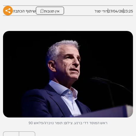
שיתוף הכתבה
23:25
27/04/26
דודי סגל
אין תגובות
ראש המוסד דדי ברנע. צילום: תומר נויברג/פלאש 90