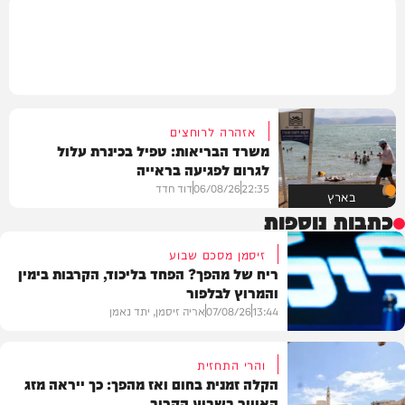
אזהרה לרוחצים
משרד הבריאות: טפיל בכינרת עלול
לגרום לפגיעה בראייה
22:35
06/08/26
דוד חדד
בארץ
כתבות נוספות
זיסמן מסכם שבוע
ריח של מהפך? הפחד בליכוד, הקרבות בימין
והמרוץ לבלפור
13:44
07/08/26
אריה זיסמן, יתד נאמן
והרי התחזית
הקלה זמנית בחום ואז מהפך: כך ייראה מזג
האוויר בשבוע הקרוב
פוליטי