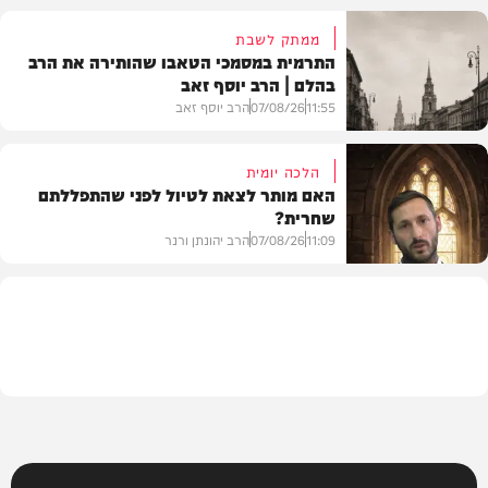
ממתק לשבת
התרמית במסמכי הטאבו שהותירה את הרב
בהלם | הרב יוסף זאב
דעות
11:55
07/08/26
הרב יוסף זאב
הלכה יומית
האם מותר לצאת לטיול לפני שהתפללתם
שחרית?
בית המדרש
11:09
07/08/26
הרב יהונתן ורנר
הלכה