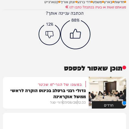
חדשות
בארץ
משפט
דדי ברנע
יונתן אוריך
קטארגייט
מצאתם טעות או בעיה בכתבה? כתבו לנו
הכתבה עניינה אותך?
88%
12%
תוכן שאסור לפספס
במעונו של הגרי"מ שכטר
גדולי רבני ברסלב בכינוס הוקרה לראשי
ממשל אוקראינה
12:33
07/08/26
דודי סגל
חרדים