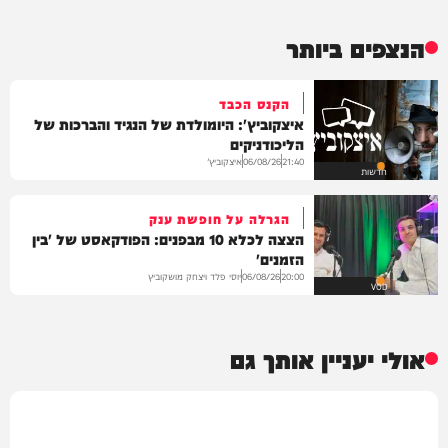
הנצפים ביותר
הקנס הכבד
איצקוביץ': היומולדת של הנגיד והברכות של
הליכודניקים
איצקוביץ'
06/08/26
21:40
חדשות
הגרלה על חופשת ענק
הצצה לכלא 10 מבפנים: הפודקאסט של 'בין
הזמנים'
יוסי פלד ויצחק מושקוביץ
06/08/26
20:00
VOD
אולי יעניין אותך גם