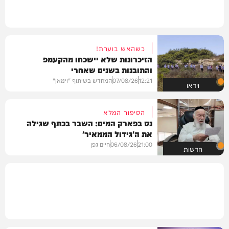
כשהאש בוערת!
הזיכרונות שלא יישכחו מהקעמפ
והתובנות בשנים שאחרי
12:21
07/08/26
המחדש בשיתוף "וימאן"
וידאו
הסיפור המלא
נס בפארק המים: השבר בכתף שגילה
את ה'גידול הממאיר'
21:00
06/08/26
חיים גפן
חדשות