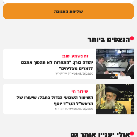
שליחת התגובה
הנצפים ביותר
זה נשמע טוב!
יהודה בורן: "התחרות לא תהפוך אתכם
לזמרים מצליחים"
יצחק אייזיקוביץ'
08/08/26
22:30
חדשות
שידור חי
השיעור השבועי הגדול בתבל: שיעורו של
הראש"ל הגר"ד יוסף
מערכת המחדש
08/08/26
22:06
וידאו
אולי יעניין אותך גם