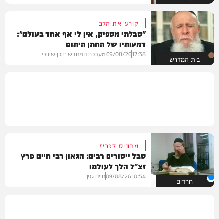
קורע את הלב
"סבלתי מספיק, אין לי אף אחד בעולם":
דמעותיו של החתן היתום
17:38
09/08/26
מערכת המחדש תוכן שיווקי
בית המדרש
מתוניס לפריז
סבל ייסורים רבים: הגאון רבי חיים פרץ
זצ"ל הלך לעולמו
10:54
09/08/26
חיים גפן
חרדים