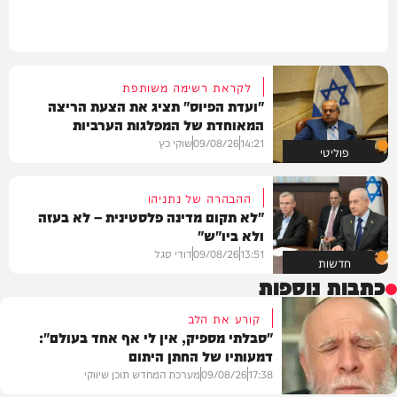
לקראת רשימה משותפת
"ועדת הפיוס" תציג את הצעת הריצה
המאוחדת של המפלגות הערביות
14:21
09/08/26
שוקי כץ
פוליטי
ההבהרה של נתניהו
"לא תקום מדינה פלסטינית – לא בעזה
ולא ביו"ש"
13:51
09/08/26
דודי סגל
חדשות
כתבות נוספות
קורע את הלב
"סבלתי מספיק, אין לי אף אחד בעולם":
דמעותיו של החתן היתום
17:38
09/08/26
מערכת המחדש תוכן שיווקי