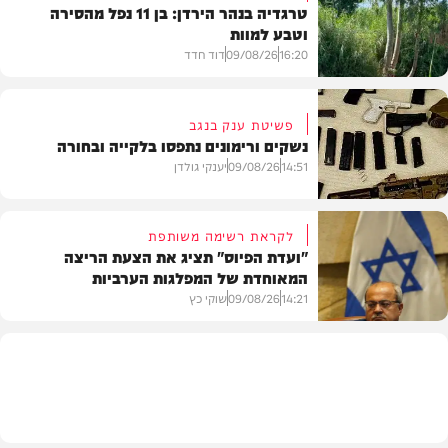
טרגדיה בנהר הירדן: בן 11 נפל מהסירה
וטבע למוות
16:20
09/08/26
דוד חדד
פשיטת ענק בנגב
נשקים ורימונים נתפסו בלקייה ובחורה
בארץ
14:51
09/08/26
יענקי גולדן
לקראת רשימה משותפת
"ועדת הפיוס" תציג את הצעת הריצה
המאוחדת של המפלגות הערביות
משטרה
14:21
09/08/26
שוקי כץ
פוליטי