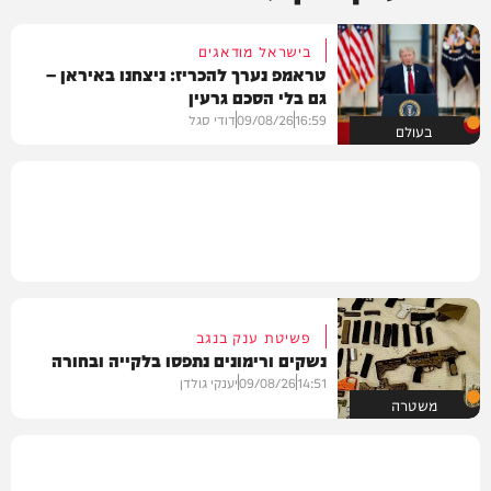
בישראל מודאגים
טראמפ נערך להכריז: ניצחנו באיראן –
גם בלי הסכם גרעין
16:59
09/08/26
דודי סגל
בעולם
פשיטת ענק בנגב
נשקים ורימונים נתפסו בלקייה ובחורה
14:51
09/08/26
יענקי גולדן
משטרה