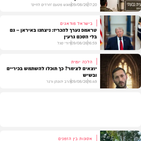
17:20
09/08/26
מוגש מטעם 'חרדים לחיים'
בישראל מודאגים
טראמפ נערך להכריז: ניצחנו באיראן – גם
בלי הסכם גרעין
דעות
16:59
09/08/26
דודי סגל
הלכה יומית
יוצאים לצימר? כך תוכלו להשתמש בכיריים
ובשיש
בעולם
16:49
09/08/26
הרב יהונתן ורנר
הלכה
אסונות בין הזמנים