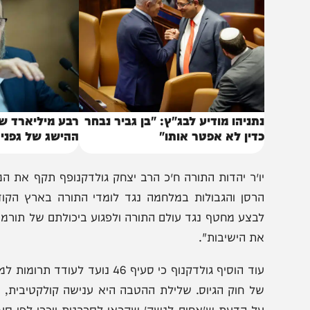
באותו נושא
תניהו מודיע לבג"ץ: "בן גביר נבחר
רבע מיליארד שקל לחי
דין לא אפטר אותו"
ההישג של גפני בוועד
ו״ר יהדות התורה ח״כ הרב יצחק גולדקנופף תקף את המהלך
רסן והגבולות במלחמה נגד לומדי התורה בארץ הקודש. לד
בצע מחטף נגד עולם התורה ולפגוע ביכולתם של תורמים לסי
ת הישיבות".