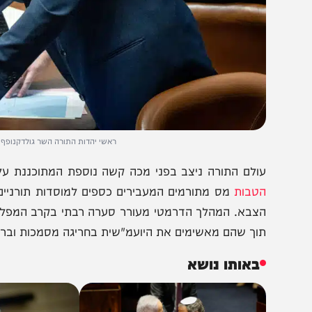
ראשי יהדות התורה השר גולדקנופף וח"כ משה גפנ
ולם התורה ניצב בפני מכה קשה נוספת המתוכננת על ידי 
טבות
מס מתורמים המעבירים כספים למוסדות תורניים שבהם 
צבא. המהלך הדרמטי מעורר סערה רבתי בקרב המפלגות החרדי
וך שהם מאשימים את היועמ"שית בחריגה מסמכות וברדיפה שי