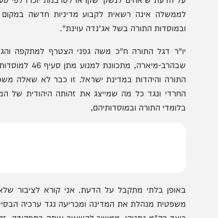
עוד הוסיף גולדקנוף כי סעיף 46 נועד לעו
ל חוק הגיוס. שלילת ההטבה היא ענישה קולקטיבית, בלתי מי
על
ממשלה אינה רשאית לקבוע מדיניות חדשה במקום הממשלה
במוסדות התורה בשל אג’נדה עוינת".
ו"ר דגל התורה ח"כ משה גפני הצטרף למתקפה והגדיר את 
שבהרב-מיארה, מתכוונת למ
תורה והיהדות במדינת ישראל. זו כבר לא שאלה משפטית, זו 
חרדי ונגד כל מה שמייצג את זהותה היהודית של המדינה. 
לומדי התורה ובמוסדותיהם,