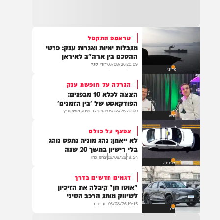
15:25
כוחות משטרה מתחנת אריאל פועלים להכוונת
תנועה בעקבות שריפת רכב בצידי כביש 5
בשומרון, שהתפשטה לשטח פתוח. ציר התנועה
לכיוון מערב נחסם לצורך פעולות כיבוי ומניעת
טראמפ התקפל
סיכון לנהגים. הנהגים מתבקשים לנסוע בדרכים
מגבלות ימיות ואגרות ענק: פרטי
חלופיות.
15:07
ההסכם בין ארה"ב לאיראן
.*👈📍 אהרונס מבוא חורון – רשמו ב-Waze*
20:09
06/08/26
דודי סגל
מדיני
🕖 פתוחים מ-19:00 בערב ועד השעות הקטנות
תבואו רעבים… תצאו מאושרים 😍 ווייז ישיר
הגרלה על חופשת ענק
להגעה – https://waze.com/ul/hsv8vjmkcy
הצצה לכלא 10 מבפנים:
הפודקאסט של 'בין הזמנים'
20:00
06/08/26
יוסי פלד ויצחק מושקוביץ
VOD
14:43
משרד הבריאות דיווח על מקרה מוות של אדם
צפצף על כולם
כבן 70 שחלה בקדחת מערב הנילוס.
לא ייאמן: נהג מונית נתפס נוהג
בלי רישיון במשך 20 שנה
19:54
06/08/26
יצחק כהן
משטרה
דגמים חדשים בדרך
14:29