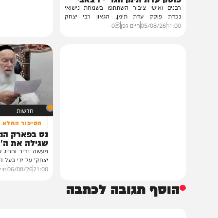
גלריות
בית צדיקים יעמוד
גלריה: שמחת נישואי נכדת
פוסק עדת תימן הגר"י רצאבי
רבנים ואישי ציבור השתתפו בשמחת נישואי
נכדת פוסק עדת תימן, הגאון רבי יצחק
רצאבי,...
11:00
05/08/26
חיים גפן
0
חדשות
הסיפור המלא