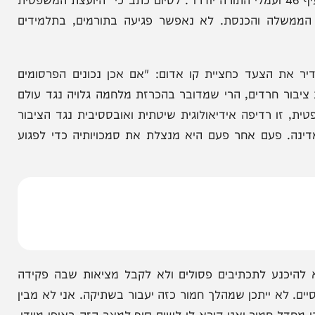
דד תרומות למוסדות ציבור, לא לשמש כלי ענישה ולא להפוך למנגנון אכיפה
דתית ובלתי מוסרית. עוד כתב גולדקנוף כי "לא יעלה
 הדעת ש״אחים לנשק״ שקראו לסרבנות יוכרו לפי סעיף 46 ועמלי התורה יודרו". לסיום כתב כי "היועצת המשפטית
 והכנסת. לא נאפשר פגיעה בתורמים, בתלמידים
הצעד כחציית קו אדום: "אם אכן נכונים הפרסומים
נוע מתן סעיף 46 למוסדות ציבור חרדים, הרי שמדובר בהכרזת מלחמה גלויה נגד עולם
רדיפה אידיאולוגית שיטתית ואובססיבית נגד הציבור
פעם אחר פעם היא מנצלת את סמכויותיה כדי לפגוע