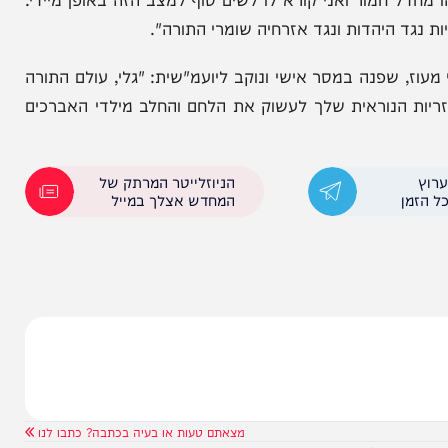
ע לתכתיבים פסולים ולא לקבל מציאות שבה פקידה
ייתכן שמהלך חמור כזה יעבור בשתיקה. אני לא מבין
מור ואני קורא לו לשים סוף למצב הזה באופן מיידי.
היהדות ונגד אזרחיה שומרי התורה".
פנה במסר אישי ונוקב ליועמ"שית: "גלי, עולם התורה
הנוראית שלך לעשוק את הלחם והחלב מילדי האברכים
הניוזלייטר המרתק של
המחדש אצלך במייל