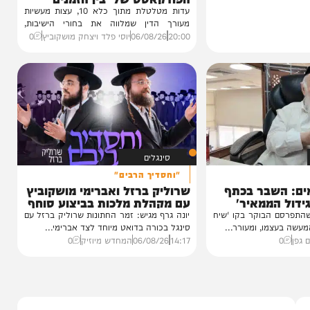
VOD
הגרלה על חופשת ענק
הצצה לכלא 10 מבפנים:
הפודקאסט של 'בין הזמנים'
עדות מטלטלת מתוך כלא 10, עצות מעשיות
מעורך הדין שמלווה את בחורי הישיבות,
ביקורת...
20:00
06/08/26
יוסי פלד ויצחק מושקוביץ
0
סינגלים
"וחסדיך הרבים"