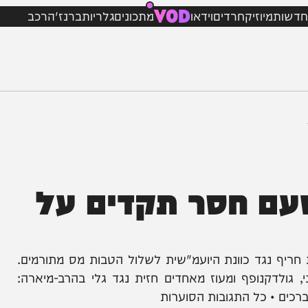
VOD
מיוזיק
חרדים
וידאו
מתכונים
גלריות
ברנז'ה
רכב
 חסר תקדים על
נגד כוונת היועמ"שית לשלול הטבות מס מתורמים.
דקנופף ומעוז מאחדים חזית נגד גלי בהרב-מיארה: