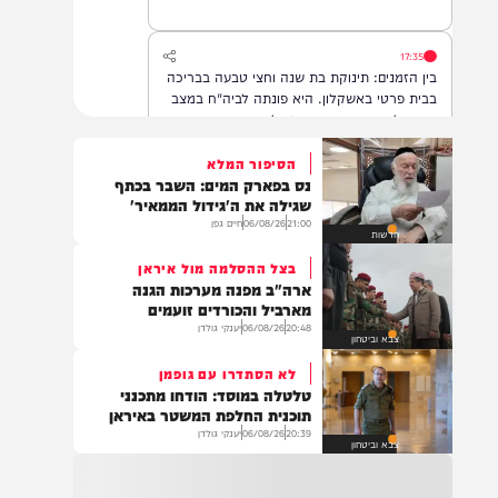
לרחמי שמים מרובים
17:35
בין הזמנים: תינוקת בת שנה וחצי טבעה בבריכה
בבית פרטי באשקלון. היא פונתה לביה"ח במצב
אנוש, לאחר שבוצעו בה פעולות החייאה
הסיפור המלא
נס בפארק המים: השבר בכתף
16:07
שגילה את ה'גידול הממאיר'
תושב מזרח ירושלים בן 25, טרזן חמאד, נעצר
21:00
06/08/26
חיים גפן
חדשות
היום (חמישי) לאחר שאיים ברצח על ח"כ צבי
סוכות
בצל ההסלמה מול איראן
ארה"ב מפנה מערכות הגנה
מארביל והכורדים זועמים
20:48
06/08/26
יענקי גולדן
15:34
צבא וביטחון
ביה"ח רמב״ם: בשורות טובות: התייצב מצבם של
לא הסתדרו עם גופמן
ארבעת הפצועים קשה בתקרית אתמול בלבנון,
טלטלה במוסד: הודחו מתכנני
אחד מהם שב לתקשר עם המשפחה
תוכנית החלפת המשטר באיראן
20:39
06/08/26
יענקי גולדן
צבא וביטחון