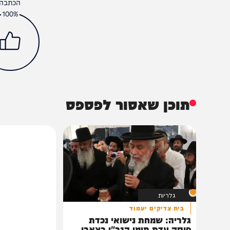
חדשות
פוליטי
אבי מעוז
גלי בהרב מיארה
יצחק גולדקנופף
משה גפני
הכתבה עניינה א
100%
תוכן שאסור לפספס