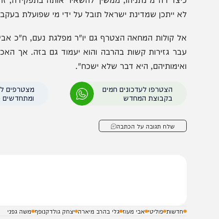
אופן בלתי מתקבל על הדעת. אני קורא לציבור שלא להיכנ
שפטית מנהלת את המדינה ומכריעה נגד ערכיה הבסיסיים. לא 
יצד רה"מ נתניהו, ממשיך להשאיר אותה בתפקידה, זהו מחדל ח
א ייתכן שמדינת ישראל תובל על ידי מי שפועלת בעקביות נגד 
ל קולות המחאה הצטרף גם יו"ר מפלגת נעם, ח"כ אבי מעוז, ש
בר גזירות קשות בהרבה והוא יעמוד גם בזה. אך האכזריות 
אימותיהם, היא דבר שלא ישכח".
הצטרפו לעדכונים חמים
מצטרפים לערוץ
בקבוצת המחדש
ומתחדשים כל הזמן
שלח תגובה על הכתבה