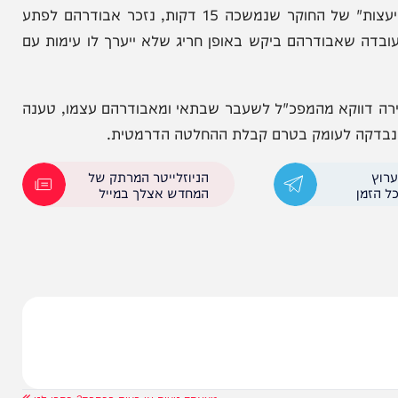
רים הופרדה
הדיון המכריע: האם מח"ש תצא
משליטת הפרקליטות?
נגד מועלם, אבודרהם מנה שורה של בכירים אך לא
הזכיר כלל את שמו של יעקבי. רק לאחר "הפסקת התייעצות" של החוקר שנמשכה 15 דקות, נזכר אבודרהם לפתע
 שאבודרהם ביקש באופן חריג שלא ייערך לו עימות עם
דווקא מהמפכ"ל לשעבר שבתאי ומאבודרהם עצמו, טענה
ה לעומק בטרם קבלת ההחלטה הדרמטית.
הניוזלייטר המרתק של
המחדש אצלך במייל