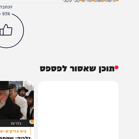
חדשות
משפט
מח"ש
קובי יעקובי
הכתבה עניינה א
93%
תוכן שאסור לפספס