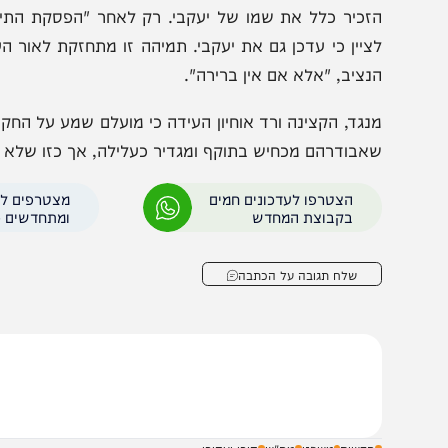
וחם מג"ב נחקר לאחר שנראה נועל
המחלקה לחקירות שוט
וסעים ברכב עם רימון הלם
מהפרקליטות
ראשית דבריו, כאשר נשאל את מי שיתף במידע על החקירה 
ציין כי עדכן גם את יעקבי. תמיהה זו מתחזקת לאור העובדה
נציב, "אלא אם אין ברירה".
נגד, הקצינה ורד אוחיון העידה כי מועלם שמע על החקירה 
אבודרהם מכחיש בתוקף ומגדיר כעלילה, אך כזו שלא נבדק
הצטרפו לעדכונים חמים
מצטרפים לערוץ
בקבוצת המחדש
ומתחדשים כל הזמן
שלח תגובה על הכתבה