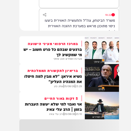
הדסה עין כרם, במצב בינוני.
18:22
משרד הביטחון, צה"ל והתעשייה האווירית ביצעו
ניסוי מתוכנן מראש במערכת ההגנה האווירית
'חץ'.
במרכז הרפואי מעיני הישועה
ברגעים שבהם כל פרט חשוב – יש
16:07
מי שמקשיב לך
דובר צה"ל: בתגובה להפרה בוטה של ארגון
מערכת המחדש תוכן שיווקי
תוכן שיווקי
הטרור חיזבאללה, צה"ל החל בתקיפות
ממוקדות במרחב דרום לבנון.
בריאיון לתקשורת הממלכתית
נשיא איראן: "לא מבין למה חיסלו
את המנהיג העליון"
23:29
05/08/26
יצחק כהן
14:22
בעולם
גופה נפלטה לחוף הים סמוך לזכרון יעקב. כוחות
5 דקות באור החיים
משטרה שהוזעקו למקום סגרו את הזירה והחלו
אוי ואבוי למי שלא יעשה העברות
בפעולות לזיהוי הגופה ובבדיקת נסיבות האירוע.
בזמן | הרב עלי צאיג
בשלב זה זהות הנפטר ונסיבות המוות אינן
23:10
05/08/26
הרב עלי צאיג
ידועות
בית המדרש