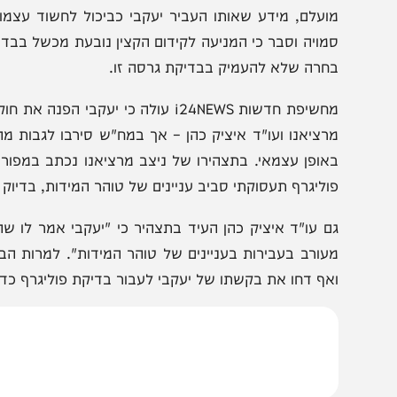
ורכבת בהרבה מכפי שהוצגה בתחילה.
על פי חשיפת חדשות i24NEWS, עוזר המפכ"
ועלם, מידע שאותו העביר יעקבי כביכול לחשוד עצמו. אולם,
מויה וסבר כי המניעה לקידום הקצין נובעת מכשל בבדיקת פולי
חרה שלא להעמיק בבדיקת גרסה זו.
מחשיפת חדשות i24NEWS עולה כי יעקבי הפנה 
רציאנו ועו"ד איציק כהן – אך במח"ש סירבו לגבות מהם עד
אופן עצמאי. בתצהירו של ניצב מרציאנו נכתב במפורש כי 
וליגרף תעסוקתי סביב עניינים של טוהר המידות, בדיוק כפי שטע
ם עו"ד איציק כהן העיד בתצהיר כי "יעקבי אמר לו שהשר 
עורב בעבירות בעניינים של טוהר המידות". למרות הבקשות הח
אף דחו את בקשתו של יעקבי לעבור בדיקת פוליגרף כדי להוכיח