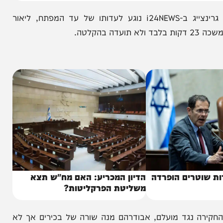
נדבך מעורר תמיהה נוסף שנחשף בדיווח של אבישי גרינצייג ב-i24NEWS נוגע לעדותו של עד המפתח, ליאור