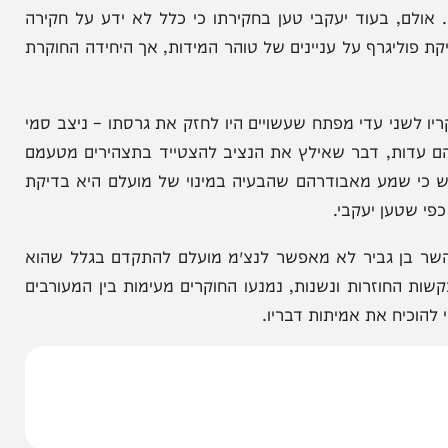
ל דאז ליאור אבודרהם עדכן את יעקבי על חקירה סמויה נגד נצ"מ אבישי
 בעוד יעקבי טען בחקירתו כי כלל לא ידע על חקירה
גרף על עניינים של טוהר המידות, אך היחידה החוקרת
את חוקריו לשני עדי מפתח שעשויים היו לחזק את גרסתו – ניצב סמי
ות, דבר שאילץ את הנציב להצטייד בתצהירים מטעמם
שמע מאבודרהם שהבעיה במינוי של מועלם היא בדיקת
ן יעקבי.
בן גביר לא מאפשר לנצ״מ מועלם להתקדם בגלל שהוא
וזרות ונשנות, נמנעו החוקרים מעימות בין המעורבים
 את אמיתות דבריו.