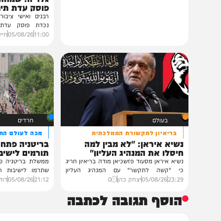
גלריות
בית צדיקים יעמוד
גלריה: שמחת נישואי
פוסק עדת תימן הגר"
רבנים ואישי ציבור השתתפ
נכדת פוסק עדת תימן, ה
רצאבי,...
11:00
05/08/26
חיים גפן
0
בעולם
חרדים