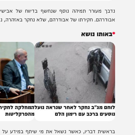
ודרהם. חקירתו של אבודרהם, שלא נחקר באזהרה, נמשכה 23 דקות בלבד ולא תועדה בהקלטה.
באותו נושא