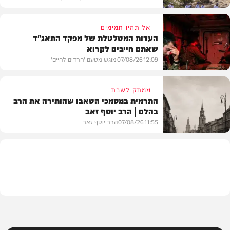
אל תהיו תמימים
העדות המטלטלת של מפקד התאג"ד
שאתם חייבים לקרוא
וידאו
12:09
07/08/26
מוגש מטעם 'חרדים לחיים'
ממתק לשבת
התרמית במסמכי הטאבו שהותירה את הרב
בהלם | הרב יוסף זאב
דעות
11:55
07/08/26
הרב יוסף זאב
בית המדרש