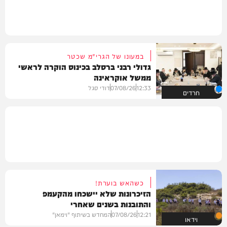
במעונו של הגרי"מ שכטר
גדולי רבני ברסלב בכינוס הוקרה לראשי
ממשל אוקראינה
12:33
07/08/26
דודי סגל
חרדים
כשהאש בוערת!
הזיכרונות שלא יישכחו מהקעמפ
והתובנות בשנים שאחרי
12:21
07/08/26
המחדש בשיתוף "וימאן"
וידאו