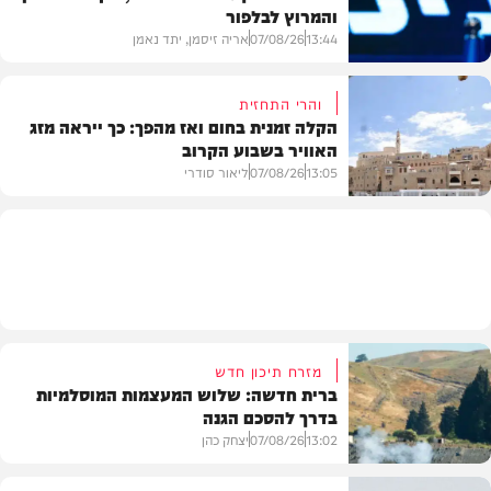
והמרוץ לבלפור
בארץ
13:44
07/08/26
אריה זיסמן, יתד נאמן
והרי התחזית
הקלה זמנית בחום ואז מהפך: כך ייראה מזג
האוויר בשבוע הקרוב
פוליטי
13:05
07/08/26
ליאור סודרי
מזג האוויר
מזרח תיכון חדש
ברית חדשה: שלוש המעצמות המוסלמיות
בדרך להסכם הגנה
13:02
07/08/26
יצחק כהן