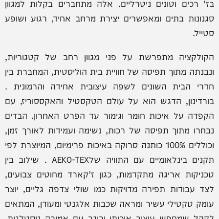
בז' רכים וטונים ניטרליים. אלה מתחברים בקלות למגוון
סגנונות בתים ומאפשרים יצירת מרחב אחיד, רגוע ושופע
סטייל.
הקולקציה מתפרשת על פני מגוון רחב של קטגוריות,
ונבנתה מתוך תפיסה של חוויית בית הוליסטית, המחברת בין
חדרי הבית השונים לשפה עיצובית אחידה והרמונית .
בורדינון, הדגש הוא על עולם הטקסטיל והאקססוריז, עם
הקפדה על איכות חומר וגימור עד הפרט האחרון. הבדים
נבחרו מתוך תפיסה של רכות, נשימה ועמידות לאורך זמן,
וכוללים 100% כותנה סרוקה באיכות פרימיום, המיוצרת לפי
תקנים בינלאומיים עם התוויה שלAEKO-TEX . שילוב בין
טכניקות אריגה מתקדמות, כגון ז’קארד מחוטים צבועים,
לצד עבודות תפירה מדויקות כמו שולי צדפה גליים, יוצר
עומק טקטילי עשיר ומראה שכבות אלגנטי ומעודן, המתאים
לקהל שמחפש עיצוב איכותי ובוגר עם אמירה נוסטלגית.