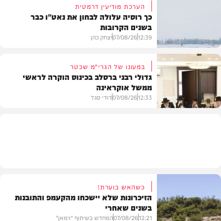
הערכת מודיעין דרמטית
כך רוסיה עלולה לבחון את נאט"ו כבר
בשנים הקרובות
בעולם
12:39
07/08/26
יצחק כהן
במעונו של הגרי"מ שכטר
גדולי רבני ברסלב בכינוס הוקרה לראשי
ממשל אוקראינה
בעולם
12:33
07/08/26
דודי סגל
חרדים
כשהאש בוערת!
הזיכרונות שלא יישכחו מהקעמפ והתובנות
בשנים שאחרי
12:21
07/08/26
המחדש בשיתוף "וימאן"