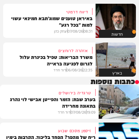
דיווח דרמטי
באיראן טוענים שמוג'תבא חמינאי עשוי
למות "בכל רגע"
08:31
07/08/26
יצחק כהן
חדשות
אזהרה לרוחצים
משרד הבריאות: טפיל בכינרת עלול
לגרום לפגיעה בראייה
22:35
06/08/26
דוד חדד
בארץ
כתבות נוספות
טרגדיה בירושלים
בערב שבת: הזמר והפייטן אבישי לוי נהרג
בתאונה מחרידה
19:09
07/08/26
דוד חדד
זיסמן מסכם שבוע
ריח של מהפך? הפחד בליכוד, הקרבות בימין