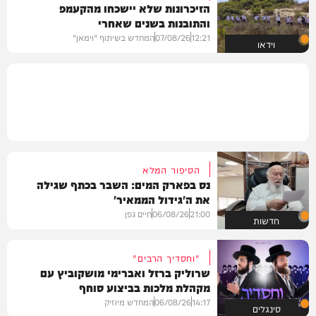
הזיכרונות שלא יישכחו מהקעמפ
והתובנות בשנים שאחרי
12:21
07/08/26
המחדש בשיתוף "וימאן"
וידאו
הסיפור המלא
נס בפארק המים: השבר בכתף שגילה
את ה'גידול הממאיר'
21:00
06/08/26
חיים גפן
חדשות
"וחסדיך הרבים"
שרוליק ברזל ואברימי מושקוביץ עם
מקהלת מלכות בביצוע סוחף
14:17
06/08/26
המחדש מיוזיק
סינגלים