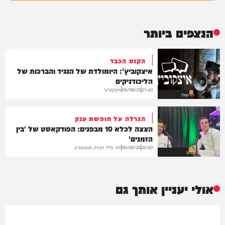
הנצפים ביותר
הקנס הכבד
איצקוביץ': היומולדת של הנגיד והברכות של
הליכודניקים
איצקוביץ'
06/08/26
21:40
חדשות
הגרלה על חופשת ענק
הצצה לכלא 10 מבפנים: הפודקאסט של 'בין
הזמנים'
יוסי פלד ויצחק מושקוביץ
06/08/26
20:00
VOD
אולי יעניין אותך גם