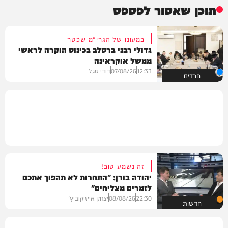
תוכן שאסור לפספס
במעונו של הגרי"מ שכטר
גדולי רבני ברסלב בכינוס הוקרה לראשי
ממשל אוקראינה
12:33
07/08/26
דודי סגל
חרדים
זה נשמע טוב!
יהודה בורן: "התחרות לא תהפוך אתכם
לזמרים מצליחים"
22:30
08/08/26
יצחק אייזיקוביץ'
חדשות