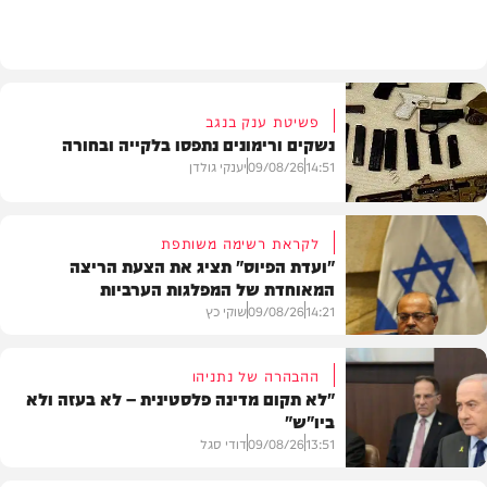
בארץ
פשיטת ענק בנגב
נשקים ורימונים נתפסו בלקייה ובחורה
14:51
09/08/26
יענקי גולדן
לקראת רשימה משותפת
"ועדת הפיוס" תציג את הצעת הריצה
המאוחדת של המפלגות הערביות
משטרה
14:21
09/08/26
שוקי כץ
ההבהרה של נתניהו
"לא תקום מדינה פלסטינית – לא בעזה ולא
ביו"ש"
פוליטי
13:51
09/08/26
דודי סגל