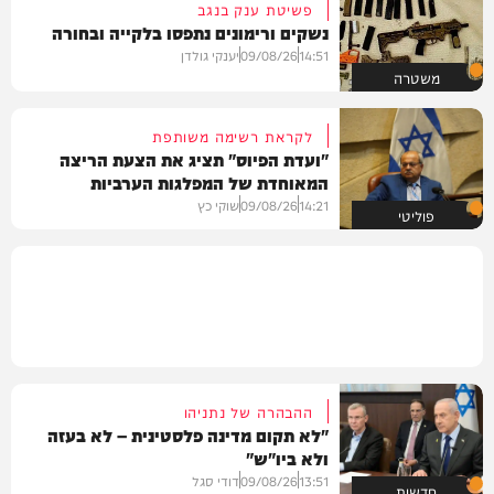
פשיטת ענק בנגב
נשקים ורימונים נתפסו בלקייה ובחורה
14:51
09/08/26
יענקי גולדן
משטרה
לקראת רשימה משותפת
"ועדת הפיוס" תציג את הצעת הריצה
המאוחדת של המפלגות הערביות
14:21
09/08/26
שוקי כץ
פוליטי
ההבהרה של נתניהו
"לא תקום מדינה פלסטינית – לא בעזה
ולא ביו"ש"
13:51
09/08/26
דודי סגל
חדשות