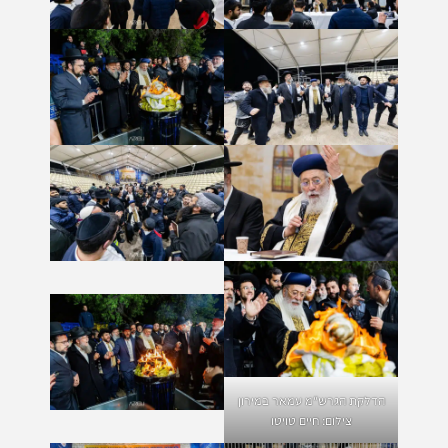
הדלקת הגרש"מ עמאר במירון
צילום: חיים טויטו