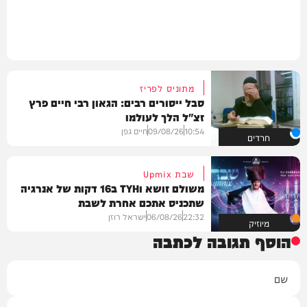
מתוניס לפריז
סבל ייסורים רבים: הגאון רבי חיים פרץ
זצ"ל הלך לעולמו
10:54
09/08/26
חיים גפן
חרדים
שבת Upmix
משולם זושא וTYH ב16 דקות של אנרגיה
שתכניס אתכם אחרת לשבת
22:32
06/08/26
ישראל רוזן
מיוזיק
הוסף תגובה לכתבה
שם
אימייל