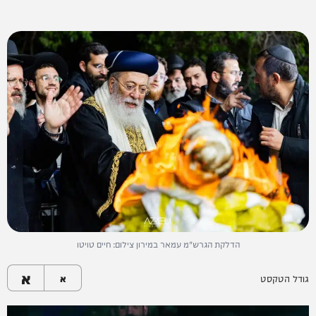
הדלקת הגרש"מ עמאר במירון צילום: חיים טויטו
א
גודל הטקסט
א