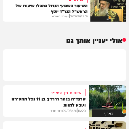
השיעור השבועי הגדול בתבל: שיעורו של
הראש"ל הגר"ד יוסף
מערכת המחדש
08/08/26
22:06
וידאו
אולי יעניין אותך גם
אסונות בין הזמנים
טרגדיה בנהר הירדן: בן 11 נפל מהסירה
וטבע למוות
16:20
09/08/26
דוד חדד
בארץ