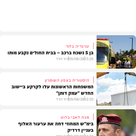
חדשות
טרגדיה בלוד
בן 5 נשכח ברכב – בבית החולים נקבע מותו
13:26
09/08/26
דוד חדד
היסטוריה בצפון השומרון
המשפחות הראשונות עלו לקרקע ביישוב
החדש "עמק דותן"
חדשות
12:30
09/08/26
דוד חדד
מכה לאבי בלוט
בימ"ש המחוזי דחה את ערעור האלוף
בעניין דרדיק
בארץ
12:22
09/08/26
דוד חדד