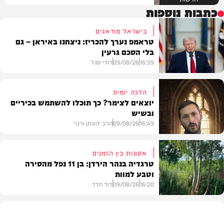
כתבות נוספות
בישראל מודאגים
טראמפ נערך להכריז: ניצחנו באיראן – גם
בלי הסכם גרעין
16:59
09/08/26
דודי סגל
הלכה יומית
יוצאים לצימר? כך תוכלו להשתמש בכיריים
ובשיש
בעולם
16:49
09/08/26
הרב יהונתן ורנר
אסונות בין הזמנים
טרגדיה בנהר הירדן: בן 11 נפל מהסירה
וטבע למוות
הלכה
16:20
09/08/26
דוד חדד