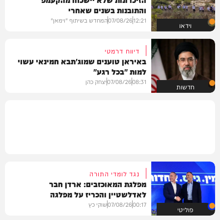
והתובנות בשנים שאחרי
12:21
07/08/26
המחדש בשיתוף "וימאן"
וידאו
דיווח דרמטי
באיראן טוענים שמוג'תבא חמינאי עשוי
למות "בכל רגע"
08:31
07/08/26
יצחק כהן
חדשות
נגד לומדי התורה
מפלגת המאוכזבים: ארדן חבר
לאדלשטיין והכריז על מפלגה
00:17
07/08/26
שוקי כץ
פוליטי