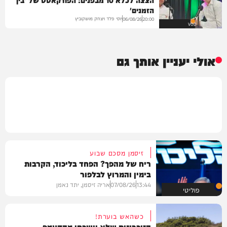
הזמנים'
יוסי פלד ויצחק מושקוביץ
06/08/26
20:00
VOD
אולי יעניין אותך גם
זיסמן מסכם שבוע
ריח של מהפך? הפחד בליכוד, הקרבות
בימין והמרוץ לבלפור
13:44
07/08/26
אריה זיסמן, יתד נאמן
פוליטי
כשהאש בוערת!
הזיכרונות שלא יישכחו מהקעמפ