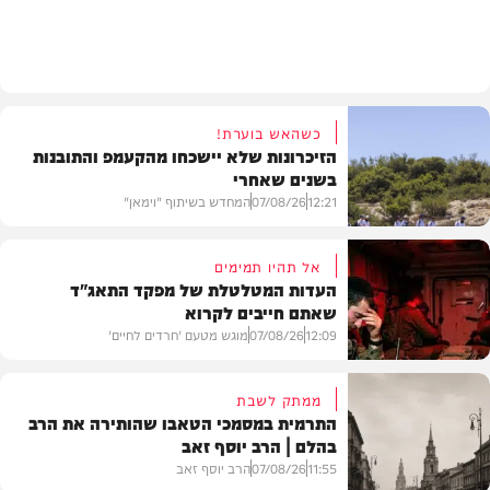
חרדים
כשהאש בוערת!
הזיכרונות שלא יישכחו מהקעמפ והתובנות
בשנים שאחרי
12:21
07/08/26
המחדש בשיתוף "וימאן"
אל תהיו תמימים
העדות המטלטלת של מפקד התאג"ד
שאתם חייבים לקרוא
וידאו
12:09
07/08/26
מוגש מטעם 'חרדים לחיים'
ממתק לשבת
התרמית במסמכי הטאבו שהותירה את הרב
בהלם | הרב יוסף זאב
דעות
11:55
07/08/26
הרב יוסף זאב