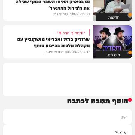
נס בפארק המים: השבר בכתף שגילה
את ה'גידול הממאיר'
21:00
06/08/26
חיים גפן
חדשות
"וחסדיך הרבים"
שרוליק ברזל ואברימי מושקוביץ עם
מקהלת מלכות בביצוע סוחף
14:17
06/08/26
המחדש מיוזיק
סינגלים
הוסף תגובה לכתבה
שם
אימייל