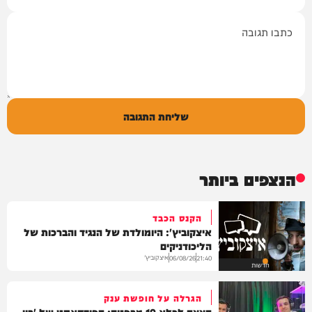
תגובה
שליחת התגובה
הנצפים ביותר
הקנס הכבד
איצקוביץ': היומולדת של הנגיד והברכות של
הליכודניקים
איצקוביץ'
06/08/26
21:40
חדשות
הגרלה על חופשת ענק
הצצה לכלא 10 מבפנים: הפודקאסט של 'בין