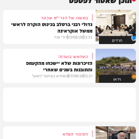
במעונו של הגרי"מ שכטר
גדולי רבני ברסלב בכינוס הוקרה לראשי
ממשל אוקראינה
12:33
07/08/26
דודי סגל
חרדים
כשהאש בוערת!
הזיכרונות שלא יישכחו מהקעמפ
והתובנות בשנים שאחרי
12:21
07/08/26
המחדש בשיתוף "וימאן"
וידאו
הסיפור המלא