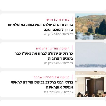
מזרח תיכון חדש
ברית חדשה: שלוש המעצמות המוסלמיות
בדרך להסכם הגנה
13:02
07/08/26
יצחק כהן
הערכת מודיעין דרמטית
כך רוסיה עלולה לבחון את נאט"ו כבר
בשנים הקרובות
בעולם
12:39
07/08/26
יצחק כהן
במעונו של הגרי"מ שכטר
גדולי רבני ברסלב בכינוס הוקרה לראשי
ממשל אוקראינה
בעולם
12:33
07/08/26
דודי סגל