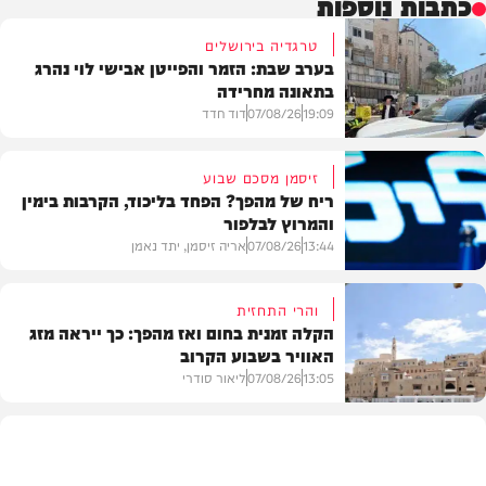
כתבות נוספות
טרגדיה בירושלים
בערב שבת: הזמר והפייטן אבישי לוי נהרג
בתאונה מחרידה
19:09
07/08/26
דוד חדד
זיסמן מסכם שבוע
ריח של מהפך? הפחד בליכוד, הקרבות בימין
והמרוץ לבלפור
בארץ
13:44
07/08/26
אריה זיסמן, יתד נאמן
והרי התחזית
הקלה זמנית בחום ואז מהפך: כך ייראה מזג
האוויר בשבוע הקרוב
פוליטי
13:05
07/08/26
ליאור סודרי
מזג האוויר