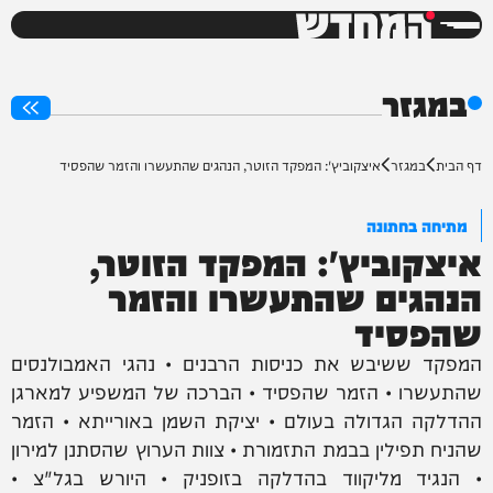
המחדש
0%
במגזר
דף הבית
במגזר
איצקוביץ': המפקד הזוטר, הנהגים שהתעשרו והזמר שהפסיד
מתיחה בחתונה
איצקוביץ': המפקד הזוטר,
הנהגים שהתעשרו והזמר
שהפסיד
המפקד ששיבש את כניסות הרבנים • נהגי האמבולנסים
שהתעשרו • הזמר שהפסיד • הברכה של המשפיע למארגן
ההדלקה הגדולה בעולם • יציקת השמן באורייתא • הזמר
שהניח תפילין בבמת התזמורת • צוות הערוץ שהסתנן למירון
• הנגיד מליקווד בהדלקה בזופניק • היורש בגל"צ •