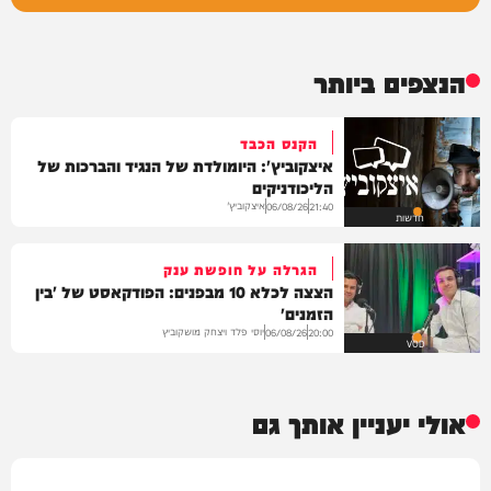
הנצפים ביותר
הקנס הכבד
איצקוביץ': היומולדת של הנגיד והברכות של
הליכודניקים
איצקוביץ'
06/08/26
21:40
חדשות
הגרלה על חופשת ענק
הצצה לכלא 10 מבפנים: הפודקאסט של 'בין
הזמנים'
יוסי פלד ויצחק מושקוביץ
06/08/26
20:00
VOD
אולי יעניין אותך גם