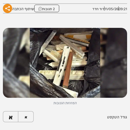
שיתוף הכתבה
09:21
11/05/26
דוד חדד
2 תגובות
המזוזות הגנובות
א
גודל הטקסט
א