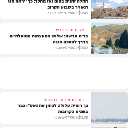
הקלה זמנית בחום ואז מהפך: כך ייראה מזג
האוויר בשבוע הקרוב
פוליטי
13:05
07/08/26
ליאור סודרי
מזרח תיכון חדש
ברית חדשה: שלוש המעצמות המוסלמיות
בדרך להסכם הגנה
מזג האוויר
13:02
07/08/26
יצחק כהן
בעולם
הערכת מודיעין דרמטית
כך רוסיה עלולה לבחון את נאט"ו כבר
בשנים הקרובות
12:39
07/08/26
יצחק כהן