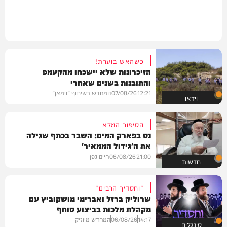
כשהאש בוערת!
הזיכרונות שלא יישכחו מהקעמפ
והתובנות בשנים שאחרי
12:21
07/08/26
המחדש בשיתוף "וימאן"
וידאו
הסיפור המלא
נס בפארק המים: השבר בכתף שגילה
את ה'גידול הממאיר'
21:00
06/08/26
חיים גפן
חדשות
"וחסדיך הרבים"
שרוליק ברזל ואברימי מושקוביץ עם
מקהלת מלכות בביצוע סוחף
14:17
06/08/26
המחדש מיוזיק
סינגלים