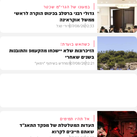
במעונו של הגרי"מ שכטר
גדולי רבני ברסלב בכינוס הוקרה לראשי
ממשל אוקראינה
בעולם
12:33
07/08/26
דודי סגל
כשהאש בוערת!
הזיכרונות שלא יישכחו מהקעמפ והתובנות
בשנים שאחרי
חרדים
12:21
07/08/26
המחדש בשיתוף "וימאן"
וידאו
אל תהיו תמימים
העדות המטלטלת של מפקד התאג"ד
שאתם חייבים לקרוא