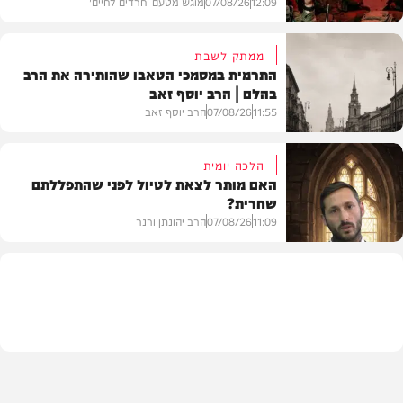
12:09
07/08/26
מוגש מטעם 'חרדים לחיים'
ממתק לשבת
התרמית במסמכי הטאבו שהותירה את הרב
בהלם | הרב יוסף זאב
דעות
11:55
07/08/26
הרב יוסף זאב
הלכה יומית
האם מותר לצאת לטיול לפני שהתפללתם
שחרית?
בית המדרש
11:09
07/08/26
הרב יהונתן ורנר
הלכה