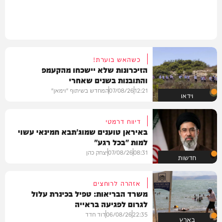
כשהאש בוערת!
הזיכרונות שלא יישכחו מהקעמפ
והתובנות בשנים שאחרי
12:21
07/08/26
המחדש בשיתוף "וימאן"
וידאו
דיווח דרמטי
באיראן טוענים שמוג'תבא חמינאי עשוי
למות "בכל רגע"
08:31
07/08/26
יצחק כהן
חדשות
אזהרה לרוחצים
משרד הבריאות: טפיל בכינרת עלול
לגרום לפגיעה בראייה
22:35
06/08/26
דוד חדד
בארץ