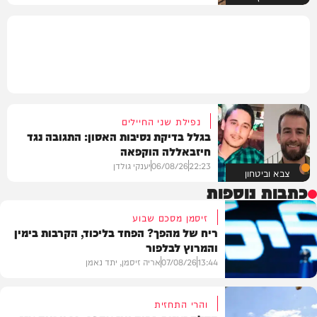
נפילת שני החיילים
בגלל בדיקת נסיבות האסון: התגובה נגד
חיזבאללה הוקפאה
22:23
06/08/26
יענקי גולדן
צבא וביטחון
כתבות נוספות
זיסמן מסכם שבוע
ריח של מהפך? הפחד בליכוד, הקרבות בימין
והמרוץ לבלפור
13:44
07/08/26
אריה זיסמן, יתד נאמן
והרי התחזית