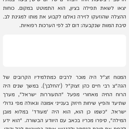
יצאו לשאת תפילה בציון, הוא התמוטט במקום. כוחות
ההצלה שהוזעקו לזירה נאלצו לקבוע את מותו למגינת לב.
סיבת המוות שנקבעה: דום לב לפי הערכות רפואיות.
המנוח זצ"ל היה מוכר לרבים כמתלמידיו הקרובים של
הגה"צ רבי חיים כהן זצוק"ל ('החלבן'). במשך שנים היה
הרוח החיה מאחורי מפעל "התעוררות ישראל", מערך
שתיעד והפיץ שיחות חיזוק בענייני אמונה וגאולה מפי גדולי
ישראל. "כשמו כן הוא, הוא היה 'מעודד' במלוא מובן
המילה", סיפרו מכריו בכאב עם היוודע הבשורה. "הוא ידע
לקחת את תורת הנסתר ולהנגיש אותה בפשטות לכל יהודי,