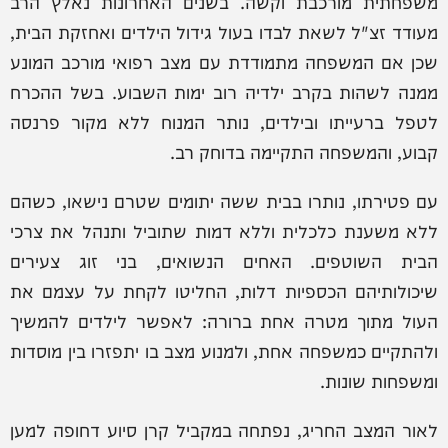
משפחתית מורכבת וקשה. בשנים האחרונות נאלץ הרב
מעודד זצ"ל לשאת לבדו בעול גידול הילדים ואחזקת הבית,
שכן אם המשפחה מתמודדת עם מצב רפואי מורכב המונע
ממנה לשהות בקרב ילדיה רוב ימות השבוע. בשל ההכרח
לטפל ברעייתו ובילדים, נותר המנוח ללא מקור פרנסה
קבוע, והמשפחה התקיימה בדוחק רב.
עם פטירתו, נותרו בבית ששה יתומים שטרם נישאו, כשהם
ללא משענת כלכלית וללא דמות שתוביל ותנהל את צרכי
הבית השוטפים. האחים הנשואים, בני זוג צעירים
שיכולותיהם הכספיות דלות, החליטו לקחת על עצמם את
העול מתוך מטרה אחת ברורה: לאפשר לילדים להמשיך
ולהתקיים כמשפחה אחת, ולמנוע מצב בו יתפזרו בין מוסדות
ומשפחות שונות.
לאור המצב החריג, נפתחה במקביל קרן סיוע דחופה למען