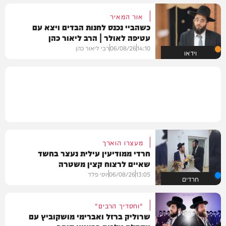
אור המאיר
כשהביי נכנס לחנות הבדים ויצא עם
עטיפה לאולר | הרב ליאור כהן
14:10
06/08/26
רבי ליאור כהן
וידאו
מעצרו הוארך
חרדי ממודיעין עילית נעצר בחשד
שאיים לרצוח קצין משטרה
13:05
06/08/26
יוסי פלד
חרדים
"וחסדיך הרבים"
שרוליק ברזל ואברימי מושקוביץ עם