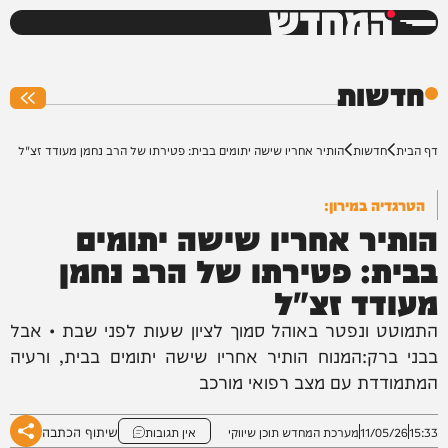
המחדש
0%
חדשות
דף הבית
חדשות
הותיר אחריו שישה יתומים בבית: פטירתו של הרב נחמן מעודד זצ"ל
הטרגדיה במירון:
הותיר אחריו שישה יתומים
בבית: פטירתו של הרב נחמן
מעודד זצ"ל
התמוטט ונפטר באוהל סמוך לציון שעות לפני שבת • אבל
בבני ברק:המנוח הותיר אחריו שישה יתומים בבית, ורעיה
המתמודדת עם מצב רפואי מורכב
שיתוף הכתבה
15:33
11/05/26
מערכת המחדש תוכן שיווקי
אין תגובות