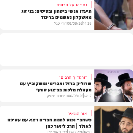
נתניהו על הכוונת
תיעדו אנשי ביטחון ובסיסים: בני זוג
מאשקלון נאשמים בריגול
פוליטי
14:28
06/08/26
דודי סגל
משפט
"וחסדיך הרבים"
שרוליק ברזל ואברימי מושקוביץ עם
מקהלת מלכות בביצוע סוחף
14:17
06/08/26
המחדש מיוזיק
אור המאיר
כשהביי נכנס לחנות הבדים ויצא עם עטיפה
לאולר | הרב ליאור כהן
סינגלים
14:10
06/08/26
רבי ליאור כהן