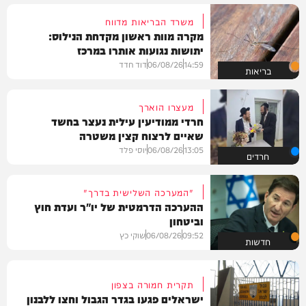
משרד הבריאות מדווח
מקרה מוות ראשון מקדחת הנילוס:
יתושות נגועות אותרו במרכז
14:59
06/08/26
דוד חדד
בריאות
מעצרו הוארך
חרדי ממודיעין עילית נעצר בחשד
שאיים לרצוח קצין משטרה
13:05
06/08/26
יוסי פלד
חרדים
"המערכה השלישית בדרך"
ההערכה הדרמטית של יו"ר ועדת חוץ
וביטחון
09:52
06/08/26
שוקי כץ
חדשות
תקרית חמורה בצפון
ישראלים פגעו בגדר הגבול וחצו ללבנון