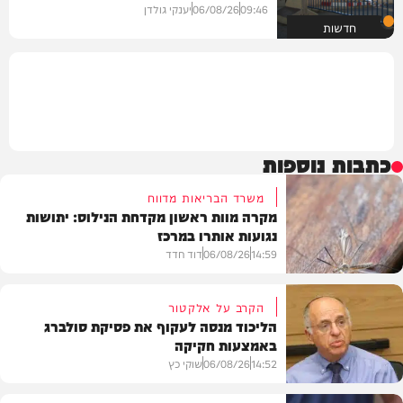
09:46
06/08/26
יענקי גולדן
חדשות
כתבות נוספות
משרד הבריאות מדווח
מקרה מוות ראשון מקדחת הנילוס: יתושות
נגועות אותרו במרכז
14:59
06/08/26
דוד חדד
הקרב על אלקטור
הליכוד מנסה לעקוף את פסיקת סולברג
באמצעות חקיקה
בריאות
14:52
06/08/26
שוקי כץ