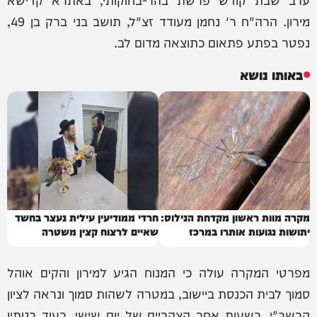
מירון. הרה"ח ר' נחמן מעודד זצ"ל, תושב בני ברק בן 49,
נפטר בפתע פתאום כתוצאה מדום לב.
באותו נושא
מקרה מוות ראשון מקדחת הנילוס:
חרדי ממודיעין עילית נעצר בחשד
יתושות נגועות אותרו במרכז
שאיים לרצוח קצין משטרה
מפרטי המקרה עולה כי המנוח הגיע למירון והקים אוהל
סמוך לבית הכנסת ביישוב, במטרה לשהות סמוך ונראה לציון
הרשב"י. בשעות אחר הצהריים של יום שישי, בעוד בנותיו