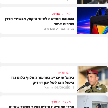
לא רק מחשב:
הכתובת החדשה לציוד היקפי, מכשירי הדרן
ושירות אישי
וידאו
מערכת המחדש תוכן שיווקי
תוכן שיווקי
תם הדיון
ביהמ"ש יכריע בערעור האלוף בלוט נגד
ביטול הצו לטל ינון דרדיק
13:19
06/08/26
דודי סגל
מעצרו הוארך
חרדי ממודיעין עילית נעצר בחשד שאיים