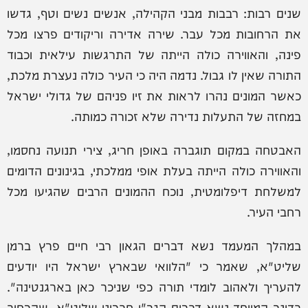
שנים רבות: רבבות מבני הקהילה, אנשים נשים וטף, גדשו
את הרחובות מכל עבר. שירה אדירה וריקודים פרצו מכל
פינה, והאווירה כולה הייתה של התרגשות עילאית וכבוד
התורה שאין לו גבול. נדמה היה כי העיר כולה נעצרת מלכת,
כאשר המונים נהרו לראות את זיו פניהם של גדולי ישראל
במחזה של התעלות נדירה שלא זכורה כמותה.
האבטחה במקום תוגברה באופן חריג, צירי תנועה נחסמו,
והאווירה כולה הייתה בעלת אופי ממלכתי, בגינונים הדומים
למשלחת דיפלומטית, נוכח ההמונים הרבים שהגיעו מכל
רחבי העיר.
במהלך המעמד נשא דברים הגאון רבי חיים פרץ ברמן
שליט"א, שאמר כי "הלוואי שבארץ ישראל היו יודעים
להעריך ולאהוב לומדי תורה כפי שניכר כאן בארגנטינה".
בדינר המיוחד נשא דברים הגר"י חברוני שליט"א, שהרחיב