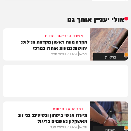
אולי יעניין אותך גם
משרד הבריאות מדווח
מקרה מוות ראשון מקדחת הנילוס:
יתושות נגועות אותרו במרכז
14:59
06/08/26
דוד חדד
בריאות
נתניהו על הכוונת
תיעדו אנשי ביטחון ובסיסים: בני זוג
מאשקלון נאשמים בריגול
14:28
06/08/26
דודי סגל
משפט