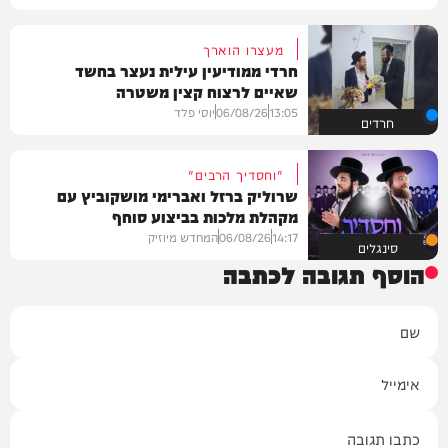
מעצרו הוארך
חרדי ממודיעין עילית נעצר בחשד
שאיים לרצוח קצין משטרה
13:05
06/08/26
יוסי פלד
חרדים
"וחסדיך הרבים"
שרוליק ברזל ואברימי מושקוביץ עם
מקהלת מלכות בביצוע סוחף
14:17
06/08/26
המחדש מיוזיק
סינגלים
הוסף תגובה לכתבה
שם
אימייל
תגובה