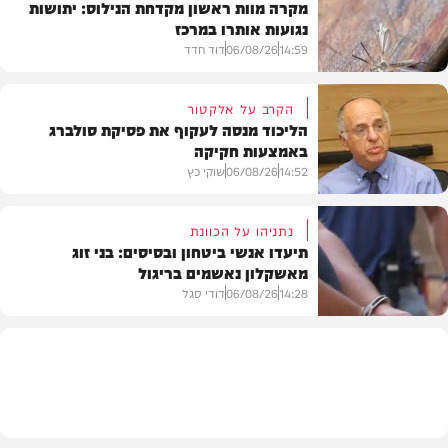
מקרה מוות ראשון מקדחת הנילוס: יתושות
נגועות אותרו במרכז
14:59
06/08/26
דוד חדד
הקרב על אלקטור
הליכוד מנסה לעקוף את פסיקת סולברג
באמצעות חקיקה
בריאות
14:52
06/08/26
שוקי כץ
נתניהו על הכוונת
תיעדו אנשי ביטחון ובסיסים: בני זוג
מאשקלון נאשמים בריגול
פוליטי
14:28
06/08/26
דודי סגל
משפט