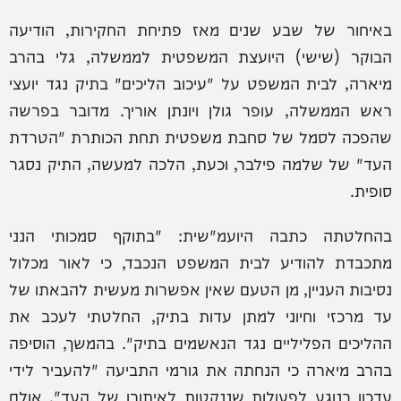
באיחור של שבע שנים מאז פתיחת החקירות, הודיעה
הבוקר (שישי) היועצת המשפטית לממשלה, גלי בהרב
מיארה, לבית המשפט על "עיכוב הליכים" בתיק נגד יועצי
ראש הממשלה, עופר גולן ויונתן אוריך. מדובר בפרשה
שהפכה לסמל של סחבת משפטית תחת הכותרת "הטרדת
העד" של שלמה פילבר, וכעת, הלכה למעשה, התיק נסגר
סופית.
בהחלטתה כתבה היועמ"שית: "בתוקף סמכותי הנני
מתכבדת להודיע לבית המשפט הנכבד, כי לאור מכלול
נסיבות העניין, מן הטעם שאין אפשרות מעשית להבאתו של
עד מרכזי וחיוני למתן עדות בתיק, החלטתי לעכב את
ההליכים הפליליים נגד הנאשמים בתיק". בהמשך, הוסיפה
בהרב מיארה כי הנחתה את גורמי התביעה "להעביר לידי
עדכון בנוגע לפעולות שננקטות לאיתורו של העד", אולם