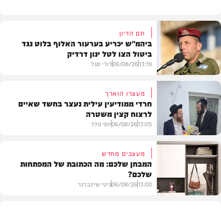
תם הדיון
ביהמ"ש יכריע בערעור האלוף בלוט נגד
ביטול הצו לטל ינון דרדיק
13:19
06/08/26
דודי סגל
מעצרו הוארך
חרדי ממודיעין עילית נעצר בחשד שאיים
לרצוח קצין משטרה
משפט
13:05
06/08/26
יוסי פלד
מעצבים מחדש
המבחן שלכם: מה הכתובת של המפתחות
שלכם?
חרדים
13:00
06/08/26
גיטי שיינברגר