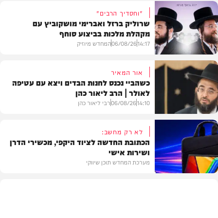
"וחסדיך הרבים"
שרוליק ברזל ואברימי מושקוביץ עם
מקהלת מלכות בביצוע סוחף
14:17
06/08/26
המחדש מיוזיק
אור המאיר
כשהביי נכנס לחנות הבדים ויצא עם עטיפה
לאולר | הרב ליאור כהן
סינגלים
14:10
06/08/26
רבי ליאור כהן
לא רק מחשב:
הכתובת החדשה לציוד היקפי, מכשירי הדרן
ושירות אישי
וידאו
מערכת המחדש תוכן שיווקי
תוכן שיווקי