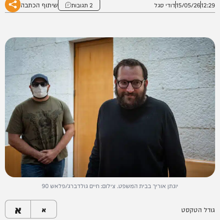
שיתוף הכתבה
12:29
15/05/26
דודי סגל
2 תגובות
יונתן אוריך בבית המשפט. צילום: חיים גולדברג/פלאש 90
א
גודל הטקסט
א