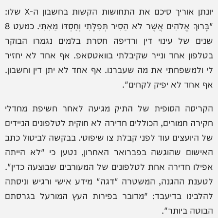
יונתן אוריך סיכם את התחושות הקשות בחשבון ה-X שלו:
"בָּרוּךְ אֱלֹהִים אֲשֶׁר לֹא הֵסִיר תְּפִלָּתִי וְחַסְדּוֹ מֵאִתִּי. כמעט 8
שנים של עינוי דין ורדיפה חסרת בלמים נגמרו הבוקר
בטלפון אחד ונייר שקיבלתי בוואטסאפ. אף אחד לא יחזיר
לי ולמשפחתי את מה שעברנו. אף אחד לא יתן דין וחשבון.
אף אחד לא יפיק לקחים".
הקריסה הסופית של התיק מגיעה לאחר חשיפת מחדלי
חקירה חמורים, הכוללים חדירה לא חוקית לטלפונים הניידים
של היועצים עוד לפני קבלת צו שיפוטי. בבקשה לביטול כתב
האישום שהוגשה בפברואר האחרון, נטען כי "לא הייתה
אפילו חדירה אחת לטלפונים של המעורבים שבוצעה כדין".
לטענת ההגנה, המשטרה "דגה" מידע אישי ורגיש וניסתה
להלבינו בדיעבד: "מדובר בפירות העץ המורעל בגרסתם
הבוטה ביותר".