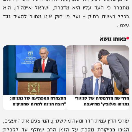
מתברר כי העד עליו היא מדברת, ישראל איינהורן, הוא
בכלל נאשם בתיק – ועל פי חוק אינו מחויב להעיד נגד
עצמו.
באותו נושא
הדרישה הדרמטית של סניגורי
ההצהרה המפתיעה של נתניהו:
נתניהו ואלוביץ' מהיועצת
"רוצה חנינה למרות שהתיקים
המשפטית
קורסים"
עורכי הדין עמית חדד ונועה מילשטיין, המייצגים את היועצים,
הגיבו בביקורת נוקבת על הזמן הרב שחלף עד לקבלת