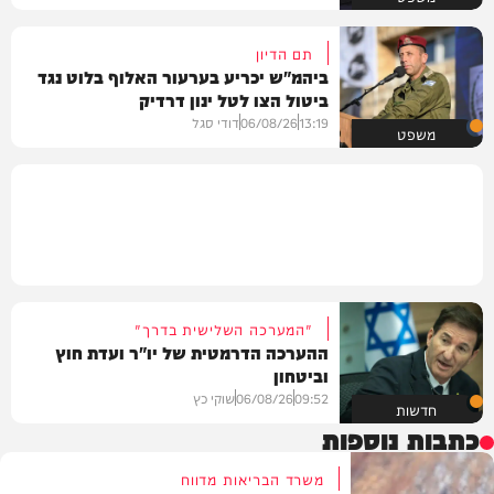
תם הדיון
ביהמ"ש יכריע בערעור האלוף בלוט נגד
ביטול הצו לטל ינון דרדיק
13:19
06/08/26
דודי סגל
משפט
"המערכה השלישית בדרך"
ההערכה הדרמטית של יו"ר ועדת חוץ
וביטחון
09:52
06/08/26
שוקי כץ
חדשות
כתבות נוספות
משרד הבריאות מדווח