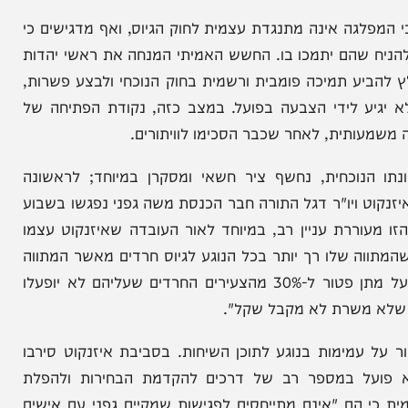
הניוזלייטר המרתק של
המחדש אצלך במייל
גה אינה מתנגדת עצמית לחוק הגיוס, ואף מדגישים כי
 שהם יתמכו בו. החשש האמיתי המנחה את ראשי יהדות
ע תמיכה פומבית ורשמית בחוק הנוכחי ולבצע פשרות,
 לידי הצבעה בפועל. במצב כזה, נקודת הפתיחה של
ית, לאחר שכבר הסכימו לוויתורים.
וכחית, נחשף ציר חשאי ומסקרן במיוחד; לראשונה
יו"ר ישר גדי איזנקוט ויו"ר דגל התורה חבר הכנסת משה גפני נפגשו בשבוע
ררת עניין רב, במיוחד לאור העובדה שאיזנקוט עצמו
וה שלו רך יותר בכל הנוגע לגיוס חרדים מאשר המתווה
של בנט וליברמן. בעוד שבמתווה של איזנקוט מדובר על מתן פטור ל-30% מהצעירים החרדים שעליהם לא יופעלו
 משרת לא מקבל שקל".