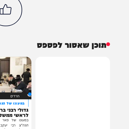
חדשות
פוליטי
גדי אייזנקוט
חוק הגיוס
מרן הגר"ד לנדו
משה גפני
הכתבה עניינה א
66%
תוכן שאסור לפספס