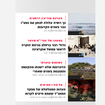
21:32
בין הזמנים: שלושה בחורי ישיבות חולצו
מהכינרת לאחר שנסחפו לעומק האגם, בחוף
בלתי מוכרז כשהם על גבי אביזר ציפה.
הערכת מודיעין דרמטית
כך רוסיה עלולה לבחון את נאט"ו
21:31
כבר בשנים הקרובות
בני ברק: חובשים ופראמדיקים של ארגון הצלה
12:39
07/08/26
יצחק כהן
בעולם
מבצעים פעולות החייאה על תינוק כבן שנה וחצי
לאחר שנחנק משקית.
במעונו של הגרי"מ שכטר
גדולי רבני ברסלב בכינוס הוקרה
לראשי ממשל אוקראינה
12:33
07/08/26
דודי סגל
חרדים
19:03
בד"ה: נקבע מותה של הפעוטה שטבעה בבריכה
כשהאש בוערת!
באשקלון
הזיכרונות שלא יישכחו מהקעמפ
והתובנות בשנים שאחרי
12:21
07/08/26
המחדש בשיתוף "וימאן"
וידאו
אל תהיו תמימים
18:06