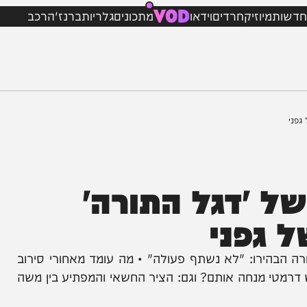
VOD
מיוזיק
חרדים
וידאו
מתכונים
גלריות
ברנז'ה
רכב
'דגל התורה'
פני
ירו: "לא נשתף פעולה" • מה עומד מאחורי סירוב
מנחה אותם? וגם: הציר החשאי והמפתיע בין משה