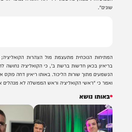
שלב זה, שני הצדדים למפגש החשאי מעדיפים לשמור על עמי
אשר או להכחיש את קיום המפגש, אך ציינו ש"הוא פוע
ממשלה". מנגד, מלשכת יו"ר דגל התורה נמסר הרשמית כי ה
ונים".
מתיחות הנוכחית מתעצמת מול הצהרות הקואליציה; רק ביום
ריאיון בכאן חדשות ברשת ב', כי הקואליציה נחושה להעביר 
נשמעים מתוך שורות הליכוד. באותו ריאיון דחה פוקס את דב
אמר כי "ראשי הקואליציה וראש הממשלה לא מנהלים את החק
באותו נושא