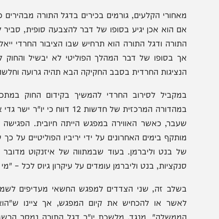
הצטרפו לעדכונים חמים
מצטרפים לערוץ
בקבוצת המחדש
ומתחדשים כל הזמן
אחורי הקלעים, גורמים בכירים בדגל התורה מבהירים כי המפל
ם הוא אכן יגיע בסופו של דבר להצבעה סופית, סביר להניח
תורה ודגל התורה הוא תרחיש שבו הציבור החרדי ייאלץ להבי
ך בסופו של דבר המהלך הפוליטי לא יבשיל והחוק לא יגיע
נציגות החרדית בסבב החקיקה הבא תהיה גרועה וחלשה משמעות
מקביל לסירוב החרדי להמשיך בקידום החוק במתכונתו הנ
במהדורה המרכזית של חדשות 12 דווח כי 
עבר, כאשר האווירה במפגש הייתה חיובית. הפגישה הזו מעו
ותקף בימים האחרונים על ידי יריביו הפוליטיים על כך שהמתו
נקציות, בנט וליברמן עומדים על עיקרון גיוס לכל – "מי שלא