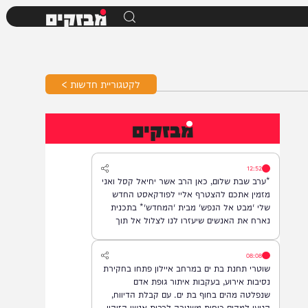
מבזקים
לקטגוריית חדשות >
מבזקים
12:52
*ערב שבת שלום, כאן הרב אשר יחיאל קסל ואני
מזמין אתכם להצטרף אליי לפודקאסט החדש
שלי 'מבט אל הנפש' מבית 'המחדש'* בתכנית
נארח את האנשים שיעזרו לנו לצלול אל תוך
נבכי הנפש, לגלות את הסודות ואת כל מה
שטמון בה. *והשבוע: היועץ ואיש החינוך, הרב
08:08
נח פלאי*. מתי? *תכנית הבכורה תשודר אי"ה
שוטרי תחנת בת ים במרחב איילון פתחו בחקירת
במוצ"ש, בשעה 22:00* *חפשו בגוגל: המחדש*
נסיבות אירוע, בעקבות איתור גופת אדם
ובואו לצפות בנו!