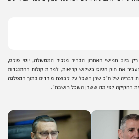
מות בנוגע לתוכן השיחות. בסביבת איזנקוט סירבו
ל במספר רב של דרכים להקדמת הבחירות ולהפלת
ם "אינם מתייחסים לפגישות שמקיים גפני עם אישים
 חמישי האחרון הבהיר מזכיר הממשלה, יוסי פוקס,
את חוק הגיוס בשלוש קריאות, למרות קולות ההתנגדות
ריה של ח"כ שרן השכל על קבוצת מורדים בתוך המפלגה
יקה לפי מה ששרן השכל חושבת".