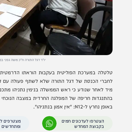
יו"ר דגל התורה ח"כ משה גפני במעונו של מ
לטלה במערכת הפוליטית בעקבות הוראתו הדרמטית של מנהי
חברי הכנסת של דגל התורה שלא לשתף פעולה עם קידום חקי
יד לאחר שנודע כי ראש הממשלה בנימין נתניהו מתכנן לקדם
התנגדות חריפה של המפלגה החרדית במצבה הנוכחי של החק
פן נחרץ ל-N12: "אין אמון בנתניהו".