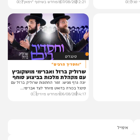
וידאו
טר
כשהאש בוערת!
ינוס הוקרה
הזיכרונות שלא יישכחו מהקעמפ
ינה
והתובנות בשנים שאחרי
ן חסידי ברסלב
במשך שנים הוא היה מלא בגעגוע לקעמפ שבו
כטער שליט"א,
השתתף במשך שנים. הוא זכר איפה...
12:21
07/08/26
המחדש בשיתוף "וימאן"
0
סינגלים
"וחסדיך הרבים"
שרוליק ברזל ואברימי מושקוביץ
עם מקהלת מלכות בביצוע סוחף